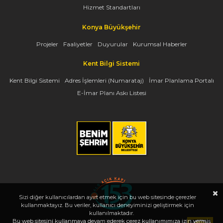
Hizmet Standartları
Konya Büyükşehir
Projeler
Faaliyetler
Duyurular
Kurumsal Haberler
Kent Bilgi Sistemi
Kent Bilgi Sistemi
Adres İşlemleri (Numarataj)
İmar Planlama Portalı
E-İmar Planı Askı Listesi
Sizi diğer kullanıcılardan ayırt etmek için bu web sitesinde çerezler
kullanmaktayız. Bu veriler, kullanıcı deneyiminizi geliştirmek için
kullanılmaktadır.
Bu web sitesini kullanmaya devam ederek çerez kullanımımıza izin vermiş
Copyright 2026, www.konya.bel.tr - Tüm Hakları Saklıdır - Bilgi İşlem Dairesi