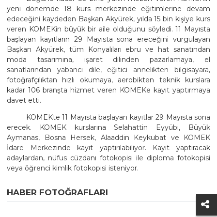
yeni dönemde 18 kurs merkezinde eğitimlerine devam
edeceğini kaydeden Başkan Akyürek, yılda 15 bin kişiye kurs
veren KOMEKin büyük bir aile olduğunu söyledi. 11 Mayısta
başlayan kayıtların 29 Mayısta sona ereceğini vurgulayan
Başkan Akyürek, tüm Konyalıları ebru ve hat sanatından
moda tasarımına, işaret dilinden pazarlamaya, el
sanatlarından yabancı dile, eğitici annelikten bilgisayara,
fotoğrafçılıktan hızlı okumaya, aerobikten teknik kurslara
kadar 106 branşta hizmet veren KOMEKe kayıt yaptırmaya
davet etti.
KOMEKte 11 Mayısta başlayan kayıtlar 29 Mayısta sona
erecek. KOMEK kurslarına Selahattin Eyyübi, Büyük
Aymanas, Bosna Hersek, Alaaddin Keykubat ve KOMEK
İdare Merkezinde kayıt yaptırılabiliyor. Kayıt yaptıracak
adaylardan, nüfus cüzdanı fotokopisi ile diploma fotokopisi
veya öğrenci kimlik fotokopisi isteniyor.
HABER FOTOĞRAFLARI