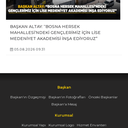
BAŞKAN ALTAY: “BOSNA HERSEK
MAHALLESİ’NDEKİ GENÇLERİMİZ İÇİN LİSE
MEDENİYET AKADEMİSİ İNŞA EDİYORUZ”
05.08.2026 09:31
Başkan
Başkan'ın Özgeçmişi
Başkan'ın Fotoğrafları
Önceki Başkanlar
Başkan'a Mesaj
Kurumsal
Kurumsal Yapı
Kurumsal Logo
Hizmet Envanteri