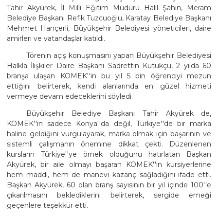
Tahir Akyürek, İl Milli Eğitim Müdürü Halil Şahin, Meram
Belediye Başkanı Refik Tuzcuoğlu, Karatay Belediye Başkanı
Mehmet Hançerli, Büyükşehir Belediyesi yöneticileri, daire
amirleri ve vatandaşlar katıldı.
Törenin açış konuşmasını yapan Büyükşehir Belediyesi
Halkla İlişkiler Daire Başkanı Sadrettin Kütükçü, 2 yılda 60
branşa ulaşan KOMEK''in bu yıl 5 bin öğrenciyi mezun
ettiğini belirterek, kendi alanlarında en güzel hizmeti
vermeye devam edeceklerini söyledi.
Büyükşehir Belediye Başkanı Tahir Akyürek de,
KOMEK''in sadece Konya''da değil, Türkiye''de bir marka
haline geldiğini vurgulayarak, marka olmak için başarının ve
sistemli çalışmanın önemine dikkat çekti. Düzenlenen
kursların Türkiye''ye örnek olduğunu hatırlatan Başkan
Akyürek, bir aile olmayı başaran KOMEK''in kursiyerlerine
hem maddi, hem de manevi kazanç sağladığını ifade etti.
Başkan Akyürek, 60 olan branş sayısının bir yıl içinde 100''e
çıkarılmasını beklediklerini belirterek, sergide emeği
geçenlere teşekkür etti.