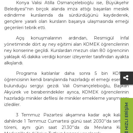
Konya Valisi Atilla Osmançelebioğlu ise, Büyükşehir
Belediyesi''nin birçok alanda imza attığı başarıları meslek
edindirme kurslarında da sürdürdüğünü kaydederek,
gençlere yararlı olan kursların başarıya ulaşmasında emeği
geçenleri tebrik etti.
Açış konuşmalarının ardından, Resmigül İnfal
yönetiminde dört ay ney eğitimi alan KOMEK öğrencilerinin
ney konserine geçildi. Kurslardan mezun olan 80 öğrencinin
yaklaşık 45 dakika verdiği konser izleyenler tarafından ayakta
alkışlandı.
Programa katılanlar daha sonra 5 bin KOMEK
öğrencisinin kendi branşlarında hazırladığı el emeği eserlerin
bulunduğu sergiyi gezdi. Vali Osmançelebioğlu, Başkan
Akyürek ve beraberindekiler ayrıca, KOMEK öğrencilerinin
hazırladığı minikler defilesi ile minikler emekleme yarışmasını
izlediler.
HIZLI ERIŞIM
3 Temmuz Pazartesi akşamına kadar açık kalacak
dahilinde 1 Temmuz Cumartesi günü saat 2030''da sertifika
töreni, aynı gün saat 21.30''da da Mevlana Kültür