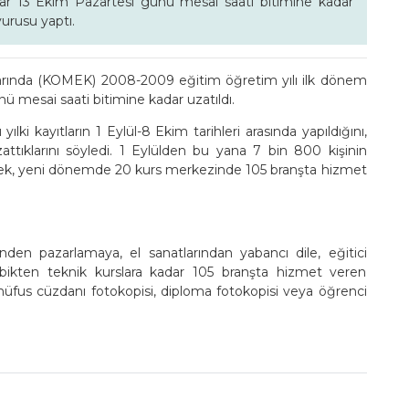
ar 13 Ekim Pazartesi günü mesai saati bitimine kadar
urusu yaptı.
rında (KOMEK) 2008-2009 eğitim öğretim yılı ilk dönem
nü mesai saati bitimine kadar uzatıldı.
ki kayıtların 1 Eylül-8 Ekim tarihleri arasında yapıldığını,
attıklarını söyledi. 1 Eylülden bu yana 7 bin 800 kişinin
rek, yeni dönemde 20 kurs merkezinde 105 branşta hizmet
den pazarlamaya, el sanatlarından yabancı dile, eğitici
erobikten teknik kurslara kadar 105 branşta hizmet veren
nüfus cüzdanı fotokopisi, diploma fotokopisi veya öğrenci