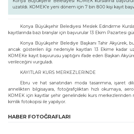
Konya Büyükşehir Belediyesi KOMEK kurslarına başvurul
uzatıldı. KOMEK'e yeni dönem için 7 bin 800 kişi kayıt başv
Konya Büyükşehir Belediyesi Meslek Edindirme Kursla
kayıtlarında bazı branşlar için başvurular 13 Ekim Pazartesi gü
Konya Büyükşehir Belediye Başkanı Tahir Akyürek, bu yıl
ancak gösterilen ilgi nedeniyle kayıtları 13 Ekime kadar uz
KOMEKe kayıt başvurusu yaptığını ifade eden Başkan Akyü
verileceğini vurguladı.
KAYITLAR KURS MERKEZLERİNDE
Ebru ve hat sanatından moda tasarımına, işaret dilin
annelikten bilgisayara, fotoğrafçılıktan hızlı okumaya, a
KOMEK için kayıtlar şehir genelindeki kurs merkezlerinden 
kimlik fotokopisi ile yapılıyor.
HABER FOTOĞRAFLARI