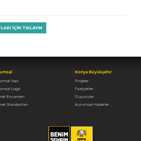
RI IÇIN TIKLAYIN
umsal
Konya Büyükşehir
umsal Yapı
Projeler
umsal Logo
Faaliyetler
met Envanteri
Duyurular
et Standartları
Kurumsal Haberler