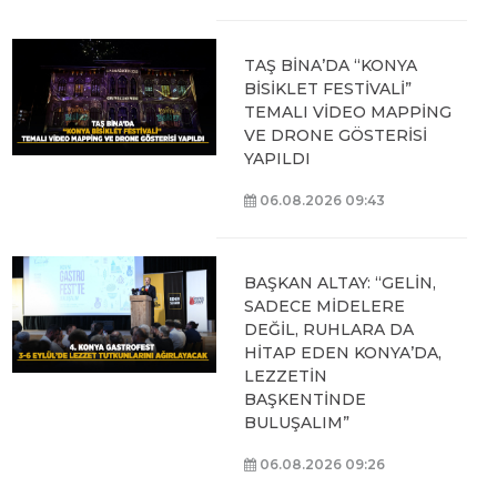
TAŞ BİNA’DA “KONYA
BİSİKLET FESTİVALİ”
TEMALI VİDEO MAPPİNG
VE DRONE GÖSTERİSİ
YAPILDI
06.08.2026 09:43
BAŞKAN ALTAY: “GELİN,
SADECE MİDELERE
DEĞİL, RUHLARA DA
HİTAP EDEN KONYA’DA,
LEZZETİN
BAŞKENTİNDE
BULUŞALIM”
06.08.2026 09:26