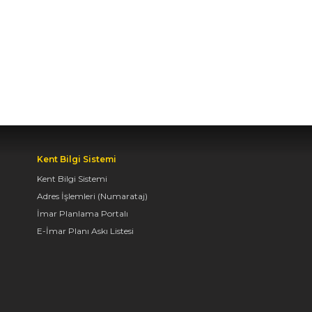
BAŞKAN ALTAY TÜM
KONYALILARI BİSİKLET
FESTİVALİ’NE DAVET
ETTİ
04.08.2026 11:16
BAŞKAN ALTAY:
“KONYA'YI TERCİH
EDECEK GENÇLERİMİZİ
Kent Bilgi Sistemi
HEM KALİTELİ BİR
Kent Bilgi Sistemi
EĞİTİM HEM DE
Adres İşlemleri (Numarataj)
UNUTAMAYACAKLARI
İmar Planlama Portalı
BİR ÜNİVERSİTE HAYATI
BEKLİYOR”
E-İmar Planı Askı Listesi
04.08.2026 10:10
AVRUPA BİSİKLET