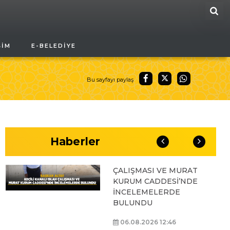
ARA
BAŞKAN ALTAY, GENÇ
ŞIM
E-BELEDIYE
KOMEK AKIL VE ZEKÂ
OYUNLARI’NIN FİNAL
TURUNDA
ÖĞRENCİLERİN
Bu sayfayı paylaş
HEYECANINI PAYLAŞTI
06.08.2026 15:06
Haberler
BAŞKAN ALTAY, KEÇİLİ
KANALI ISLAH
ÇALIŞMASI VE MURAT
KURUM CADDESİ’NDE
İNCELEMELERDE
BULUNDU
06.08.2026 12:46