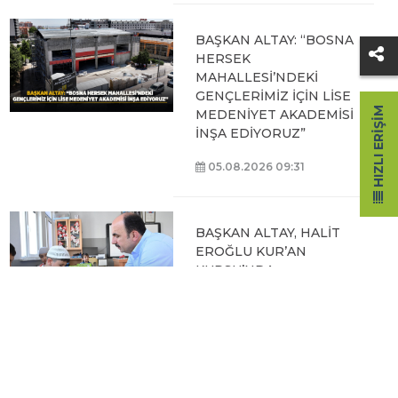
BAŞKAN ALTAY: “BOSNA
HERSEK
MAHALLESİ’NDEKİ
GENÇLERİMİZ İÇİN LİSE
HIZLI ERIŞIM
MEDENİYET AKADEMİSİ
İNŞA EDİYORUZ”
05.08.2026 09:31
BAŞKAN ALTAY, HALİT
EROĞLU KUR’AN
KURSU’NDA
ÖĞRENCİLERLE BİR
ARAYA GELDİ
04.08.2026 12:07