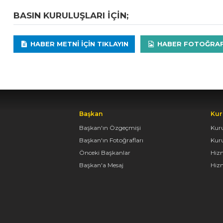
BASIN KURULUŞLARI IÇIN;
HABER METNI IÇIN TIKLAYIN
HABER FOTOĞRAFLA
Başkan
Kur
Başkan'ın Özgeçmişi
Kur
Başkan'ın Fotoğrafları
Kur
Önceki Başkanlar
Hiz
Başkan'a Mesaj
Hizm