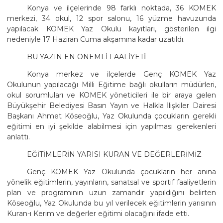
Konya ve ilçelerinde 98 farklı noktada, 36 KOMEK
merkezi, 34 okul, 12 spor salonu, 16 yüzme havuzunda
yapılacak KOMEK Yaz Okulu kayıtları, gösterilen ilgi
nedeniyle 17 Haziran Cuma akşamına kadar uzatıldı.
BU YAZIN EN ÖNEMLİ FAALİYETİ
Konya merkez ve ilçelerde Genç KOMEK Yaz
Okulunun yapılacağı Milli Eğitime bağlı okulların müdürleri,
okul sorumluları ve KOMEK yöneticileri ile bir araya gelen
Büyükşehir Belediyesi Basın Yayın ve Halkla İlişkiler Dairesi
Başkanı Ahmet Köseoğlu, Yaz Okulunda çocukların gerekli
eğitimi en iyi şekilde alabilmesi için yapılması gerekenleri
anlattı.
EĞİTİMLERİN YARISI KURAN VE DEĞERLERİMİZ
Genç KOMEK Yaz Okulunda çocukların her anına
yönelik eğitimlerin, yayınların, sanatsal ve sportif faaliyetlerin
plan ve programının uzun zamandır yapıldığını belirten
Köseoğlu, Yaz Okulunda bu yıl verilecek eğitimlerin yarısının
Kuran-ı Kerim ve değerler eğitimi olacağını ifade etti.