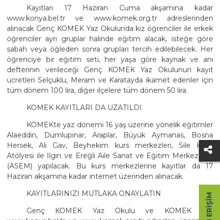
Kayıtları 17 Haziran Cuma akşamına kadar
www.konya.bel.tr ve www.komek.org.tr adreslerinden
alınacak Genç KOMEK Yaz Okulunda kız öğrenciler ile erkek
öğrenciler ayrı gruplar halinde eğitim alacak, isteğe göre
sabah veya öğleden sonra grupları tercih edilebilecek. Her
öğrenciye bir eğitim seti, her yaşa göre kaynak ve anı
defterinin verileceği Genç KOMEK Yaz Okulunun kayıt
ücretleri Selçuklu, Meram ve Karatayda ikamet edenler için
tüm dönem 100 lira, diğer ilçelere tüm dönem 50 lira.
KOMEK KAYITLARI DA UZATILDI
KOMEKte yaz dönemi 16 yaş üzerine yönelik eğitimler
Alaeddin, Dumlupınar, Araplar, Büyük Aymanas, Bosna
Hersek, Ali Gav, Beyhekim kurs merkezleri, Sile Kent
Atölyesi ile Ilgın ve Ereğli Aile Sanat ve Eğitim Merkezinde
(ASEM) yapılacak. Bu kurs merkezlerine kayıtlar da 17
Haziran akşamına kadar internet üzerinden alınacak.
KAYITLARINIZI MUTLAKA ONAYLATIN
HIZLI ERIŞIM
Genç KOMEK Yaz Okulu ve KOMEK için