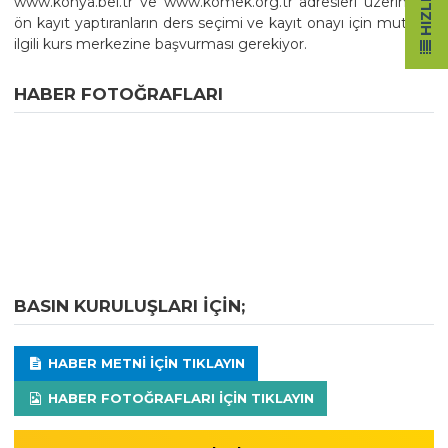
www.konya.bel.tr ve www.komek.org.tr adresleri üzerinden
ön kayıt yaptıranların ders seçimi ve kayıt onayı için mutlaka
ilgili kurs merkezine başvurması gerekiyor.
HABER FOTOĞRAFLARI
BASIN KURULUŞLARI IÇIN;
HABER METNI IÇIN TIKLAYIN
HABER FOTOĞRAFLARI IÇIN TIKLAYIN