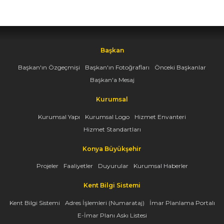
Başkan
Başkan'ın Özgeçmişi
Başkan'ın Fotoğrafları
Önceki Başkanlar
Başkan'a Mesaj
Kurumsal
Kurumsal Yapı
Kurumsal Logo
Hizmet Envanteri
Hizmet Standartları
Konya Büyükşehir
Projeler
Faaliyetler
Duyurular
Kurumsal Haberler
Kent Bilgi Sistemi
Kent Bilgi Sistemi
Adres İşlemleri (Numarataj)
İmar Planlama Portalı
E-İmar Planı Askı Listesi