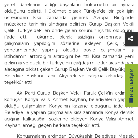
yerel idarelerinin aldığı başarıların hükümetin bir aynası
olduğunu belirtti. Hükümet olarak Türkiye'de bir çok işin
üstesinden kısa zamanda gelerek Avrupa Birliğinde
müzakere tarihinin alındığını belirten Gurup Başkan Vekili
Çelik, Türkiye'deki en önde gelen sorunun işsizlik olduğunu
ifade etti. Hükümet olarak issizliğin önlenmesi için
çalışmaların yapıldığını sözlerine ekleyen Çelik, yerel
yönetimlerinde yapmış olduğu böyle çalışmaların iş
istihdamını arttırdığını artırdığını belirtti. Kısa zamanda yeni
gelişmiş ve güçlü bir Türkiye'nin çağdaş milletler arasında yer
alacağına dikkat çeken Gurup Başkan Vekili Çelik Büyükşehir
HIZLI ERIŞIM
Belediye Başkanı Tahir Akyürek ve çalışma arkadaşlarına
teşekkür etti.
Ak Parti Gurup Başkan Vekili Faruk Çelik'in ardından
konuşan Konya Valisi Ahmet Kayhan, belediyelerin yapmış
olduğu çalışmaların Konya'nın kazancı olduğunu iade etti.
Belediye ile yapılan çalışmalarla kısa zamanda Konya derslik
açığının kalkacağını sözlerine ekleyen Konya Valisi Ahmet
Kayhan, emeği geçen herkese teşekkür etti.
Konuşmaların ardından Büyükşehir Belediyesi Meslek