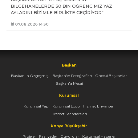
BİLGEHANELERDE 30 BİN ÖĞRENCİMİZ YAZ
AYLARINI BİZİMLE BİRLİKTE GEÇİRİYOR”
07.08.2026 14:30
Başkan
Başkan'ın Özgeçmişi
Başkan'ın Fotoğrafları
Önceki Başkanlar
Başkan'a Mesaj
Kurumsal
Kurumsal Yapı
Kurumsal Logo
Hizmet Envanteri
Hizmet Standartları
Konya Büyükşehir
Projeler
Faaliyetler
Duyurular
Kurumsal Haberler