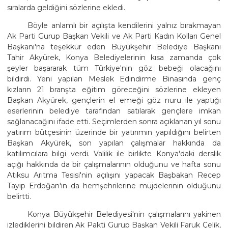
sıralarda geldiğini sözlerine ekledi.
Böyle anlamlı bir açılışta kendilerini yalnız bırakmayan
Ak Parti Gurup Başkan Vekili ve Ak Parti Kadın Kolları Genel
Başkanı'na teşekkür eden Büyükşehir Belediye Başkanı
Tahir Akyürek, Konya Belediyelerinin kısa zamanda çok
şeyler başararak tüm Türkiye'nin göz bebeği olacağını
bildirdi. Yeni yapılan Meslek Edindirme Binasında genç
kızların 21 branşta eğitim göreceğini sözlerine ekleyen
Başkan Akyürek, gençlerin el emeği göz nuru ile yaptığı
eserlerinin belediye tarafından satılarak gençlere imkan
sağlanacağını ifade etti. Seçimlerden sonra açıklanan yıl sonu
yatırım bütçesinin üzerinde bir yatırımın yapıldığını belirten
Başkan Akyürek, son yapılan çalışmalar hakkında da
katılımcılara bilgi verdi. Valilik ile birlikte Konya'daki derslik
açığı hakkında da bir çalışmalarının olduğunu ve hafta sonu
Atıksu Arıtma Tesisi'nin açılışını yapacak Başbakan Recep
Tayip Erdoğan'ın da hemşehrilerine müjdelerinin olduğunu
belirtti.
Konya Büyükşehir Belediyesi'nin çalışmalarını yakinen
izlediklerini bildiren Ak Pakti Gurup Başkan Vekili Faruk Çelik,