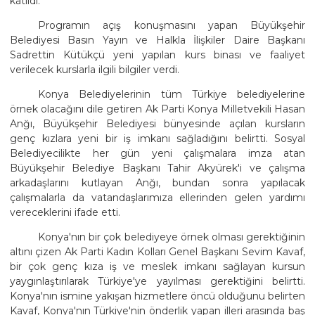
katıldı.
Programın açış konuşmasını yapan Büyükşehir
Belediyesi Basın Yayın ve Halkla İlişkiler Daire Başkanı
Sadrettin Kütükçü yeni yapılan kurs binası ve faaliyet
verilecek kurslarla ilgili bilgiler verdi.
Konya Belediyelerinin tüm Türkiye belediyelerine
örnek olacağını dile getiren Ak Parti Konya Milletvekili Hasan
Anğı, Büyükşehir Belediyesi bünyesinde açılan kursların
genç kızlara yeni bir iş imkanı sağladığını belirtti. Sosyal
Belediyecilikte her gün yeni çalışmalara imza atan
Büyükşehir Belediye Başkanı Tahir Akyürek'i ve çalışma
arkadaşlarını kutlayan Anğı, bundan sonra yapılacak
çalışmalarla da vatandaşlarımıza ellerinden gelen yardımı
vereceklerini ifade etti.
Konya'nın bir çok belediyeye örnek olması gerektiğinin
altını çizen Ak Parti Kadın Kolları Genel Başkanı Sevim Kavaf,
bir çok genç kıza iş ve meslek imkanı sağlayan kursun
yaygınlaştırılarak Türkiye'ye yayılması gerektiğini belirtti.
Konya'nın ismine yakışan hizmetlere öncü olduğunu belirten
Kavaf, Konya'nın Türkiye'nin önderlik yapan illeri arasında baş