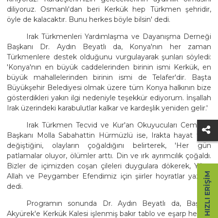
diliyoruz. Osmanlı'dan beri Kerkük hep Türkmen şehridir,
öyle de kalacaktır. Bunu herkes böyle bilsin' dedi.
Irak Türkmenleri Yardımlaşma ve Dayanışma Derneği
Başkanı Dr. Aydın Beyatlı da, Konya'nın her zaman
Türkmenlere destek olduğunu vurgulayarak şunları söyledi:
'Konya'nın en büyük caddelerinden birinin ismi Kerkük, en
büyük mahallelerinden birinin ismi de Telafer'dir. Başta
Büyükşehir Belediyesi olmak üzere tüm Konya halkının bize
gösterdikleri yakın ilgi nedeniyle teşekkür ediyorum. İnşallah
Irak üzerindeki karabulutlar kalkar ve kardeşlik yeniden gelir.'
Irak Türkmen Tecvid ve Kur'an Okuyucuları Cemiyeti
Başkanı Molla Sabahattin Hürmüzlü ise, Irakta hayat tarzı
değiştiğini, olayların çoğaldığını belirterek, 'Her gün
patlamalar oluyor, ölümler arttı. Din ve ırk ayrımcılık çoğaldı.
Bizler de içimizden coşan çileleri duygulara dökerek, Yüce
HIZLI ERIŞIM
Allah ve Peygamber Efendimiz için şiirler hoyratlar yazdık'
dedi.
Programın sonunda Dr. Aydın Beyatlı da, Başkan
Akyürek'e Kerkük Kalesi işlenmiş bakır tablo ve eşarp hediye