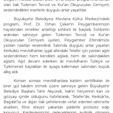
olan Irak Türkmen Tecvid ve Kur'an Okuyucuları Cemiyeti,
seslendirdikleri eserlerle duygulu anlar yaşattılar.
Büyükşehir Belediyesi Mevlana Kültür Merkezi'ndeki
program, Prof. Dr. Orhan Çeker'in Peygamberimizin
hayatından örnekler anlattığı sohbeti ile başladı. Sohbetin
ardından sahneye gelen Türkmen Tecvid ve Kur'an
Okuyucuları Cemiyeti üyeleri, Peygamber Efendimize
yazılan naatları seslendirdi. Salonda duygulu anlar yaşatan
Kerküklü mevlidhanlar, işgal altındaki Telafer için yazılan ağıtı
seslendirirken hem kendileri ağladı, hem de salondakileri
ağlattı. Ağıt devam ederken iki mevlidhanın Türkiye ve
Türkmeneli bayrakları ile ayağa kalkmaları salondan büyük
alkış aldı.
Konser sonrası mevlidhanlara katılım sertifikaları ile
birer gül takdim etmek üzere sahneye gelen Büyükşehir
Belediye Başkanı Tahir Akyürek, Irak'ın heryerinin kan ve
gözyaşı içinde olduğunu hatırlatarak, 'Telafer'de, Kerkük'te,
Bağdat'ta ve diğer Irak şehirlerinde vefat edenleri rahmetle
anarken, fitne ateşini yakanları şiddetle protesto edip
kınıyoruz. Kardeşlerimizin geleceklerinin aydınlık olmasını