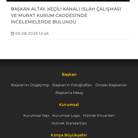
BAŞKAN ALTAY, KEÇİLİ KANALI ISLAH ÇALIŞMASI
VE MURAT KURUM CADDESİ’NDE
İNCELEMELERDE BULUNDU
06.08.2026 12:46
Başkan
Başkan'ın Özgeçmişi
Başkan'ın Fotoğrafları
Önceki Başkanlar
Başkan'a Mesaj
Kurumsal
Kurumsal Yapı
Kurumsal Logo
Hizmet Envanteri
Hizmet Standartları
Konya Büyükşehir