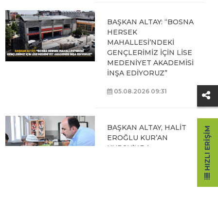
BAŞKAN ALTAY: “BOSNA
HERSEK
MAHALLESİ’NDEKİ
GENÇLERİMİZ İÇİN LİSE
MEDENİYET AKADEMİSİ
İNŞA EDİYORUZ”
05.08.2026 09:31
BAŞKAN ALTAY, HALİT
HIZLI ERIŞIM
EROĞLU KUR’AN
KURSU’NDA
ÖĞRENCİLERLE BİR
ARAYA GELDİ
04.08.2026 12:07