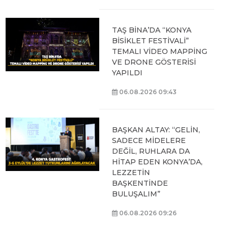
TAŞ BİNA’DA “KONYA
BİSİKLET FESTİVALİ”
TEMALI VİDEO MAPPİNG
VE DRONE GÖSTERİSİ
YAPILDI
06.08.2026 09:43
BAŞKAN ALTAY: “GELİN,
SADECE MİDELERE
DEĞİL, RUHLARA DA
HİTAP EDEN KONYA’DA,
LEZZETİN
BAŞKENTİNDE
BULUŞALIM”
06.08.2026 09:26