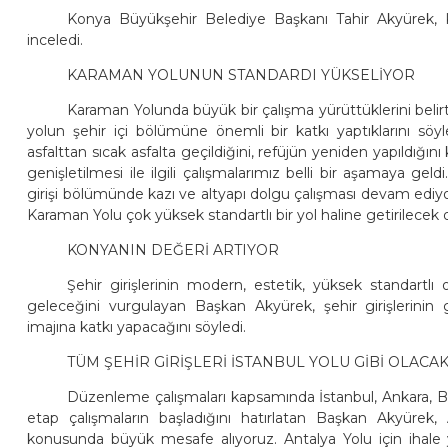
Konya Büyükşehir Belediye Başkanı Tahir Akyürek,
inceledi.
KARAMAN YOLUNUN STANDARDI YÜKSELİYOR
Karaman Yolunda büyük bir çalışma yürüttüklerini be
yolun şehir içi bölümüne önemli bir katkı yaptıklarını söyl
asfalttan sıcak asfalta geçildiğini, refüjün yeniden yapıldığı
genişletilmesi ile ilgili çalışmalarımız belli bir aşamaya gel
girişi bölümünde kazı ve altyapı dolgu çalışması devam ediy
Karaman Yolu çok yüksek standartlı bir yol haline getirilecek 
KONYANIN DEĞERİ ARTIYOR
Şehir girişlerinin modern, estetik, yüksek standartlı
geleceğini vurgulayan Başkan Akyürek, şehir girişlerinin gü
imajına katkı yapacağını söyledi.
TÜM ŞEHİR GİRİŞLERİ İSTANBUL YOLU GİBİ OLACA
Düzenleme çalışmaları kapsamında İstanbul, Ankara, Bey
etap çalışmaların başladığını hatırlatan Başkan Akyürek
konusunda büyük mesafe alıyoruz. Antalya Yolu için ihale ya