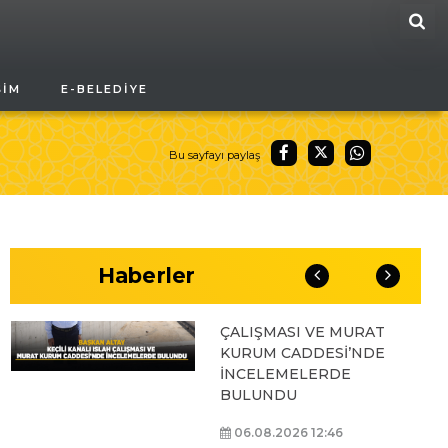
ARA
BAŞKAN ALTAY, GENÇ
ŞIM
E-BELEDIYE
KOMEK AKIL VE ZEKÂ
OYUNLARI’NIN FİNAL
TURUNDA
ÖĞRENCİLERİN
Bu sayfayı paylaş
HEYECANINI PAYLAŞTI
06.08.2026 15:06
Haberler
BAŞKAN ALTAY, KEÇİLİ
KANALI ISLAH
ÇALIŞMASI VE MURAT
KURUM CADDESİ’NDE
İNCELEMELERDE
BULUNDU
06.08.2026 12:46