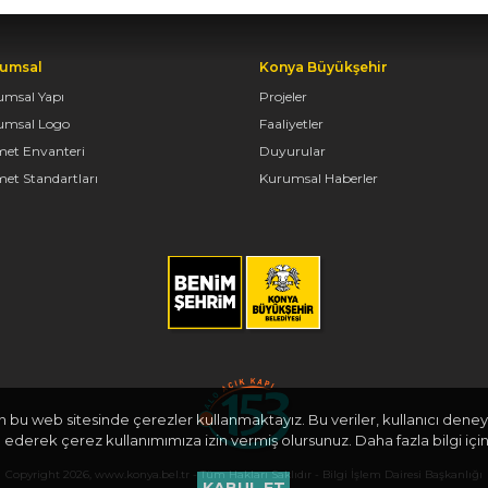
umsal
Konya Büyükşehir
umsal Yapı
Projeler
umsal Logo
Faaliyetler
met Envanteri
Duyurular
et Standartları
Kurumsal Haberler
in bu web sitesinde çerezler kullanmaktayız. Bu veriler, kullanıcı deneyi
derek çerez kullanımımıza izin vermiş olursunuz. Daha fazla bilgi için
Copyright 2026, www.konya.bel.tr - Tüm Hakları Saklıdır - Bilgi İşlem Dairesi Başkanlığı
KABUL ET