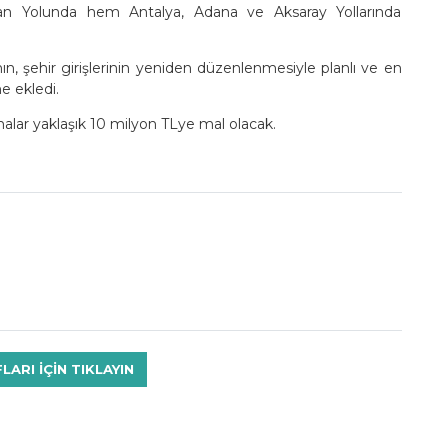
an Yolunda hem Antalya, Adana ve Aksaray Yollarında
ın, şehir girişlerinin yeniden düzenlenmesiyle planlı ve en
e ekledi.
lar yaklaşık 10 milyon TLye mal olacak.
RI IÇIN TIKLAYIN