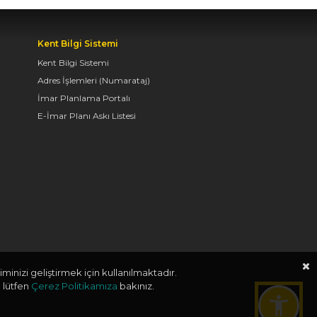
BAŞKENTİ KONYA'DA
BİSİKLET FESTİVALİ
HEYECANI BAŞLADI
Kent Bilgi Sistemi
Kent Bilgi Sistemi
07.08.2026 14:30
Adres İşlemleri (Numarataj)
İmar Planlama Portalı
E-İmar Planı Askı Listesi
BAŞKAN ALTAY: “GENÇ
KOMEK VE
BİLGEHANELERDE 30
BİN ÖĞRENCİMİZ YAZ
AYLARINI BİZİMLE
BİRLİKTE GEÇİRİYOR”
07.08.2026 14:30
minizi geliştirmek için kullanılmaktadır.
BAŞKAN ALTAY, GENÇ
 lütfen
Çerez Politikamıza
bakınız.
KOMEK AKIL VE ZEKÂ
OYUNLARI’NIN FİNAL