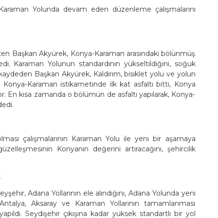
 Karaman Yolunda devam eden düzenleme çalışmalarını
lirten Başkan Akyürek, Konya-Karaman arasındaki bölünmüş
edi. Karaman Yolunun standardının yükseltildiğini, soğuk
nı kaydeden Başkan Akyürek, Kaldırım, bisiklet yolu ve yolun
di. Konya-Karaman istikametinde ilk kat asfaltı bitti, Konya
or. En kısa zamanda o bölümün de asfaltı yapılarak, Konya-
dedi.
 olması çalışmalarının Karaman Yolu ile yeni bir aşamaya
zelleşmesinin Konyanın değerini artıracağını, şehircilik
K
şehir, Adana Yollarının ele alındığını, Adana Yolunda yeni
, Antalya, Aksaray ve Karaman Yollarının tamamlanması
pıldı. Seydişehir çıkışına kadar yüksek standartlı bir yol