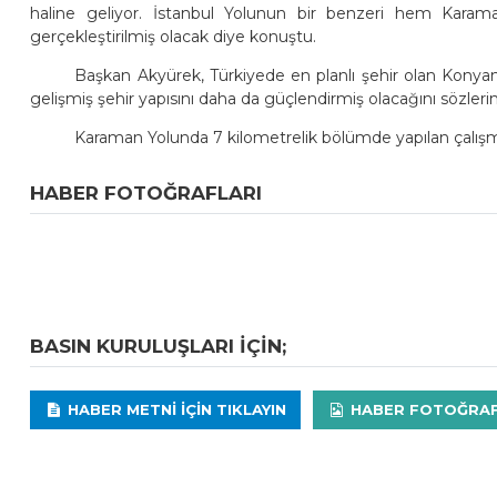
haline geliyor. İstanbul Yolunun bir benzeri hem Karam
gerçekleştirilmiş olacak diye konuştu.
Başkan Akyürek, Türkiyede en planlı şehir olan Konyan
gelişmiş şehir yapısını daha da güçlendirmiş olacağını sözlerin
Karaman Yolunda 7 kilometrelik bölümde yapılan çalışma
HABER FOTOĞRAFLARI
BASIN KURULUŞLARI IÇIN;
HABER METNI IÇIN TIKLAYIN
HABER FOTOĞRAFLA