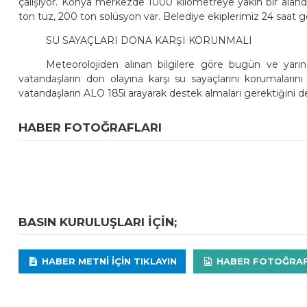
çalışıyor. Konya merkezde 1000 kilometreye yakın bir aland
ton tuz, 200 ton solüsyon var. Belediye ekiplerimiz 24 saat gö
SU SAYAÇLARI DONA KARŞI KORUNMALI
Meteorolojiden alınan bilgilere göre bugün ve yarı
vatandaşların don olayına karşı su sayaçlarını korumaların
vatandaşların ALO 185i arayarak destek almaları gerektiğini de
HABER FOTOĞRAFLARI
BASIN KURULUŞLARI IÇIN;
HABER METNI IÇIN TIKLAYIN
HABER FOTOĞRAFLA