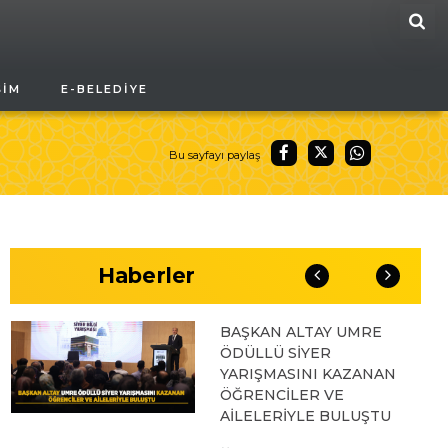
ARA
04.08.2026 10:10
ŞIM
E-BELEDIYE
BAŞKAN ALTAY “VEFA
UMRESİ” İKİNCİ
KAFİLESİNİN KURA
ÇEKİLİŞİNE KATILARAK
Bu sayfayı paylaş
KONYALILARIN
HEYECANINA ORTAK
OLDU
03.08.2026 17:04
Haberler
BAŞKAN ALTAY UMRE
ÖDÜLLÜ SİYER
YARIŞMASINI KAZANAN
ÖĞRENCİLER VE
AİLELERİYLE BULUŞTU