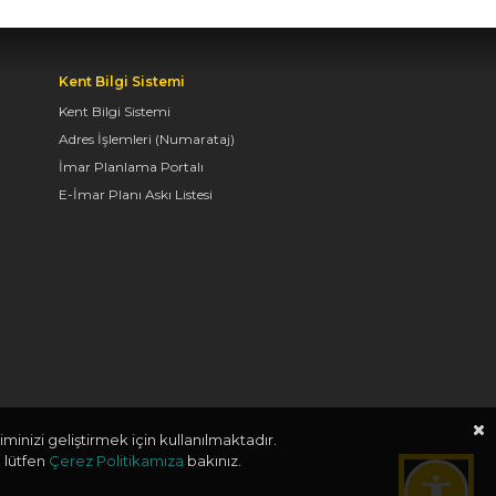
KONYALILARI BİSİKLET
FESTİVALİ’NE DAVET
ETTİ
Kent Bilgi Sistemi
04.08.2026 11:16
Kent Bilgi Sistemi
Adres İşlemleri (Numarataj)
İmar Planlama Portalı
BAŞKAN ALTAY:
E-İmar Planı Askı Listesi
“KONYA'YI TERCİH
EDECEK GENÇLERİMİZİ
HEM KALİTELİ BİR
EĞİTİM HEM DE
UNUTAMAYACAKLARI
BİR ÜNİVERSİTE HAYATI
BEKLİYOR”
04.08.2026 10:10
minizi geliştirmek için kullanılmaktadır.
 lütfen
Çerez Politikamıza
bakınız.
BAŞKAN ALTAY “VEFA