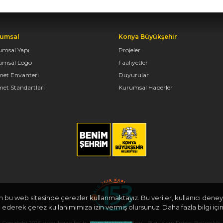
umsal
Konya Büyükşehir
umsal Yapı
Projeler
umsal Logo
Faaliyetler
met Envanteri
Duyurular
et Standartları
Kurumsal Haberler
in bu web sitesinde çerezler kullanmaktayız. Bu veriler, kullanıcı deneyi
derek çerez kullanımımıza izin vermiş olursunuz. Daha fazla bilgi için
Copyright 2026, www.konya.bel.tr - Tüm Hakları Saklıdır - Bilgi İşlem Dairesi Başkanlığı