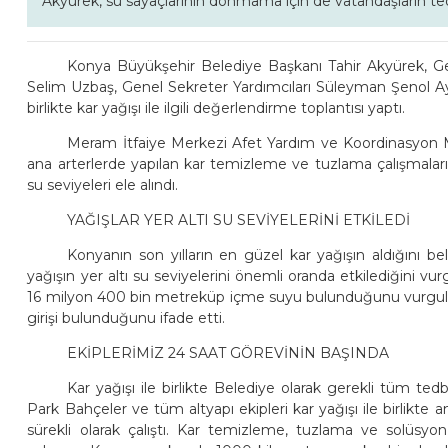
Akyürek, su sayaçlarının donmama için de vatandaşların tedb
Konya Büyükşehir Belediye Başkanı Tahir Akyürek, 
Selim Uzbaş, Genel Sekreter Yardımcıları Süleyman Şenol Ayd
birlikte kar yağışı ile ilgili değerlendirme toplantısı yaptı.
Meram İtfaiye Merkezi Afet Yardım ve Koordinasyon Me
ana arterlerde yapılan kar temizleme ve tuzlama çalışmaları, 
su seviyeleri ele alındı.
YAĞIŞLAR YER ALTI SU SEVİYELERİNİ ETKİLEDİ
Konyanın son yılların en güzel kar yağışın aldığını 
yağışın yer altı su seviyelerini önemli oranda etkilediğini v
16 milyon 400 bin metreküp içme suyu bulunduğunu vurgul
girişi bulunduğunu ifade etti.
EKİPLERİMİZ 24 SAAT GÖREVİNİN BAŞINDA
Kar yağışı ile birlikte Belediye olarak gerekli tüm tedbi
Park Bahçeler ve tüm altyapı ekipleri kar yağışı ile birlikte
sürekli olarak çalıştı. Kar temizleme, tuzlama ve solüsyon 