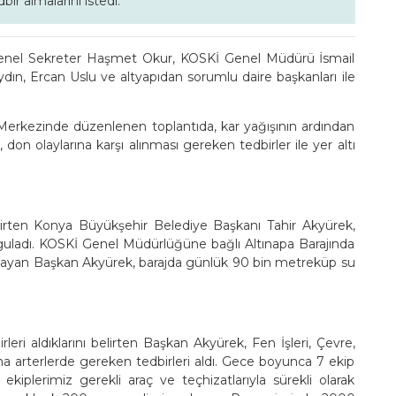
ir almalarını istedi.
Genel Sekreter Haşmet Okur, KOSKİ Genel Müdürü İsmail
ın, Ercan Uslu ve altyapıdan sorumlu daire başkanları ile
rkezinde düzenlenen toplantıda, kar yağışının ardından
don olaylarına karşı alınması gereken tedbirler ile yer altı
belirten Konya Büyükşehir Belediye Başkanı Tahir Akyürek,
urguladı. KOSKİ Genel Müdürlüğüne bağlı Altınapa Barajında
ayan Başkan Akyürek, barajda günlük 90 bin metreküp su
rleri aldıklarını belirten Başkan Akyürek, Fen İşleri, Çevre,
 ana arterlerde gereken tedbirleri aldı. Gece boyunca 7 ekip
ekiplerimiz gerekli araç ve teçhizatlarıyla sürekli olarak