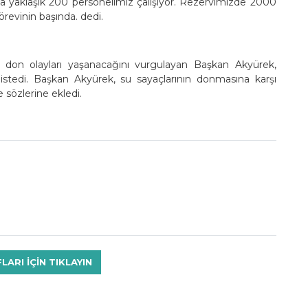
a yaklaşık 200 personelimiz çalışıyor. Rezervimizde 2000
revinin başında. dedi.
n don olayları yaşanacağını vurgulayan Başkan Akyürek,
ı istedi. Başkan Akyürek, su sayaçlarının donmasına karşı
 sözlerine ekledi.
RI IÇIN TIKLAYIN