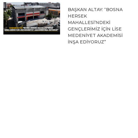
BAŞKAN ALTAY: “BOSNA
HERSEK
MAHALLESİ’NDEKİ
GENÇLERİMİZ İÇİN LİSE
MEDENİYET AKADEMİSİ
İNŞA EDİYORUZ”
05.08.2026 09:31
BAŞKAN ALTAY, HALİT
EROĞLU KUR’AN
KURSU’NDA
ÖĞRENCİLERLE BİR
ARAYA GELDİ
04.08.2026 12:07
BAŞKAN ALTAY TÜM