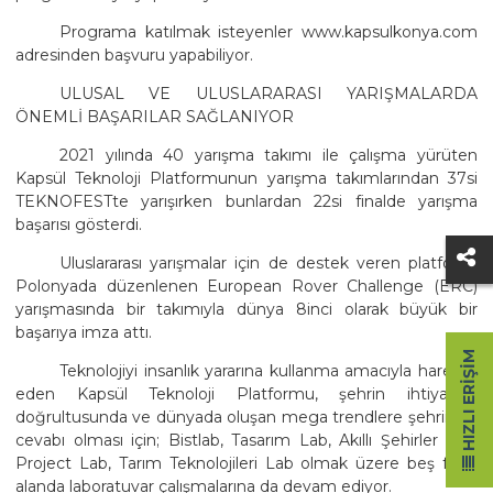
Programa katılmak isteyenler www.kapsulkonya.com
adresinden başvuru yapabiliyor.
ULUSAL VE ULUSLARARASI YARIŞMALARDA
ÖNEMLİ BAŞARILAR SAĞLANIYOR
2021 yılında 40 yarışma takımı ile çalışma yürüten
Kapsül Teknoloji Platformunun yarışma takımlarından 37si
TEKNOFESTte yarışırken bunlardan 22si finalde yarışma
başarısı gösterdi.
Uluslararası yarışmalar için de destek veren platform,
Polonyada düzenlenen European Rover Challenge (ERC)
yarışmasında bir takımıyla dünya 8inci olarak büyük bir
başarıya imza attı.
HIZLI ERIŞIM
Teknolojiyi insanlık yararına kullanma amacıyla hareket
eden Kapsül Teknoloji Platformu, şehrin ihtiyaçları
doğrultusunda ve dünyada oluşan mega trendlere şehrin bir
cevabı olması için; Bistlab, Tasarım Lab, Akıllı Şehirler Lab,
Project Lab, Tarım Teknolojileri Lab olmak üzere beş farklı
alanda laboratuvar çalışmalarına da devam ediyor.