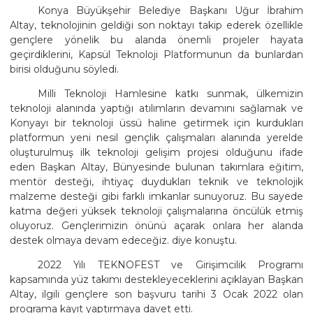
Konya Büyükşehir Belediye Başkanı Uğur İbrahim
Altay, teknolojinin geldiği son noktayı takip ederek özellikle
gençlere yönelik bu alanda önemli projeler hayata
geçirdiklerini, Kapsül Teknoloji Platformunun da bunlardan
birisi olduğunu söyledi.
Milli Teknoloji Hamlesine katkı sunmak, ülkemizin
teknoloji alanında yaptığı atılımların devamını sağlamak ve
Konyayı bir teknoloji üssü haline getirmek için kurdukları
platformun yeni nesil gençlik çalışmaları alanında yerelde
oluşturulmuş ilk teknoloji gelişim projesi olduğunu ifade
eden Başkan Altay, Bünyesinde bulunan takımlara eğitim,
mentör desteği, ihtiyaç duydukları teknik ve teknolojik
malzeme desteği gibi farklı imkanlar sunuyoruz. Bu sayede
katma değeri yüksek teknoloji çalışmalarına öncülük etmiş
oluyoruz. Gençlerimizin önünü açarak onlara her alanda
destek olmaya devam edeceğiz. diye konuştu.
2022 Yılı TEKNOFEST ve Girişimcilik Programı
kapsamında yüz takımı destekleyeceklerini açıklayan Başkan
Altay, ilgili gençlere son başvuru tarihi 3 Ocak 2022 olan
programa kayıt yaptırmaya davet etti.