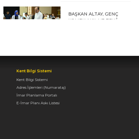
BAŞKAN ALTAY, GENÇ
KOMEK AKIL VE ZEKÂ
OYUNLARI’NIN FİNAL
TURUNDA
ÖĞRENCİLERİN
HEYECANINI PAYLAŞTI
06.08.2026 15:06
Kent Bilgi Sistemi
Kent Bilgi Sistemi
BAŞKAN ALTAY, KEÇİLİ
Adres İşlemleri (Numarataj)
KANALI ISLAH
ÇALIŞMASI VE MURAT
İmar Planlama Portalı
KURUM CADDESİ’NDE
E-İmar Planı Askı Listesi
İNCELEMELERDE
BULUNDU
06.08.2026 12:46