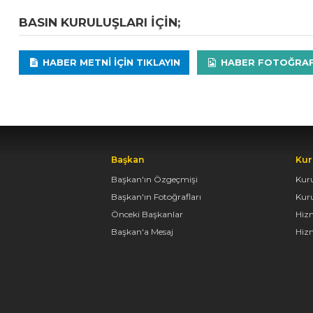
BASIN KURULUŞLARI IÇIN;
HABER METNI IÇIN TIKLAYIN
HABER FOTOĞRAFLA
Başkan
Kur
Başkan'ın Özgeçmişi
Kur
Başkan'ın Fotoğrafları
Kur
Önceki Başkanlar
Hiz
Başkan'a Mesaj
Hizm