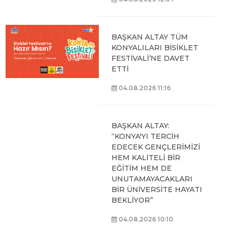
BAŞKAN ALTAY TÜM
KONYALILARI BİSİKLET
FESTİVALİ’NE DAVET
ETTİ
04.08.2026 11:16
BAŞKAN ALTAY:
“KONYA'YI TERCİH
EDECEK GENÇLERİMİZİ
HEM KALİTELİ BİR
EĞİTİM HEM DE
UNUTAMAYACAKLARI
BİR ÜNİVERSİTE HAYATI
BEKLİYOR”
04.08.2026 10:10