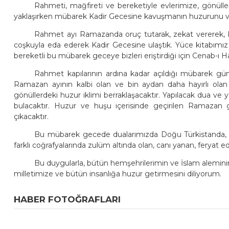
Rahmeti, mağfireti ve bereketiyle evlerimize, gönüll
yaklaşırken mübarek Kadir Gecesine kavuşmanın huzurunu 
Rahmet ayı Ramazanda oruç tutarak, zekat vererek, Ku
coşkuyla eda ederek Kadir Gecesine ulaştık. Yüce kitabımız K
bereketli bu mübarek geceye bizleri eriştirdiği için Cenab-ı H
Rahmet kapılarının ardına kadar açıldığı mübarek gün v
Ramazan ayının kalbi olan ve bin aydan daha hayırlı olan
gönüllerdeki huzur iklimi berraklaşacaktır. Yapılacak dua ve
bulacaktır. Huzur ve huşu içerisinde geçirilen Ramazan g
çıkacaktır.
Bu mübarek gecede dualarımızda Doğu Türkistanda, Filis
farklı coğrafyalarında zulüm altında olan, canı yanan, ferya
Bu duygularla, bütün hemşehrilerimin ve İslam aleminin
milletimize ve bütün insanlığa huzur getirmesini diliyorum.
HABER FOTOĞRAFLARI