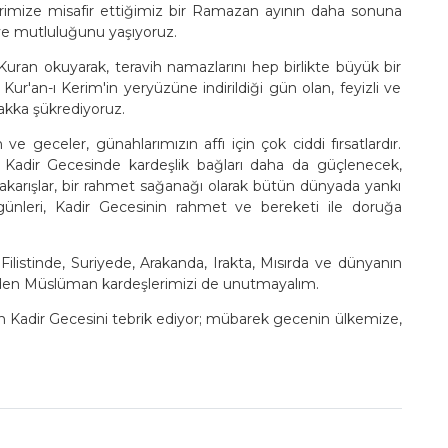
erimize misafir ettiğimiz bir Ramazan ayının daha sonuna
ve mutluluğunu yaşıyoruz.
ran okuyarak, teravih namazlarını hep birlikte büyük bir
ur'an-ı Kerim'in yeryüzüne indirildiği gün olan, feyizli ve
akka şükrediyoruz.
e geceler, günahlarımızın affı için çok ciddi fırsatlardır.
 Kadir Gecesinde kardeşlik bağları daha da güçlenecek,
 yakarışlar, bir rahmet sağanağı olarak bütün dünyada yankı
ünleri, Kadir Gecesinin rahmet ve bereketi ile doruğa
tinde, Suriyede, Arakanda, Irakta, Mısırda ve dünyanın
t eden Müslüman kardeşlerimizi de unutmayalım.
 Kadir Gecesini tebrik ediyor; mübarek gecenin ülkemize,