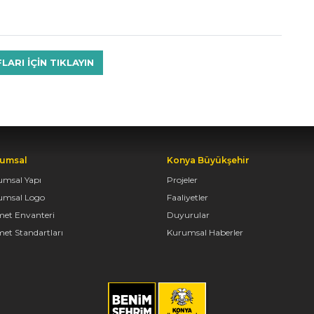
RI IÇIN TIKLAYIN
umsal
Konya Büyükşehir
umsal Yapı
Projeler
umsal Logo
Faaliyetler
met Envanteri
Duyurular
et Standartları
Kurumsal Haberler