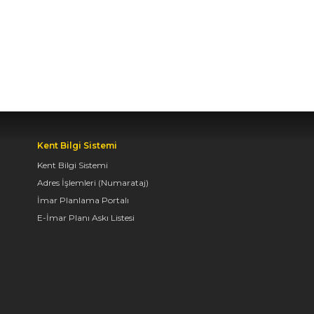
BAŞKAN ALTAY TÜM
KONYALILARI BİSİKLET
FESTİVALİ’NE DAVET
ETTİ
04.08.2026 11:16
BAŞKAN ALTAY:
“KONYA'YI TERCİH
Kent Bilgi Sistemi
EDECEK GENÇLERİMİZİ
Kent Bilgi Sistemi
HEM KALİTELİ BİR
Adres İşlemleri (Numarataj)
EĞİTİM HEM DE
İmar Planlama Portalı
UNUTAMAYACAKLARI
BİR ÜNİVERSİTE HAYATI
E-İmar Planı Askı Listesi
BEKLİYOR”
04.08.2026 10:10
AVRUPA BİSİKLET