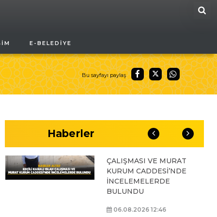
ARA
BAŞKAN ALTAY, GENÇ
ŞIM
E-BELEDIYE
KOMEK AKIL VE ZEKÂ
OYUNLARI’NIN FİNAL
TURUNDA
ÖĞRENCİLERİN
Bu sayfayı paylaş
HEYECANINI PAYLAŞTI
06.08.2026 15:06
Haberler
BAŞKAN ALTAY, KEÇİLİ
KANALI ISLAH
ÇALIŞMASI VE MURAT
KURUM CADDESİ’NDE
İNCELEMELERDE
BULUNDU
06.08.2026 12:46