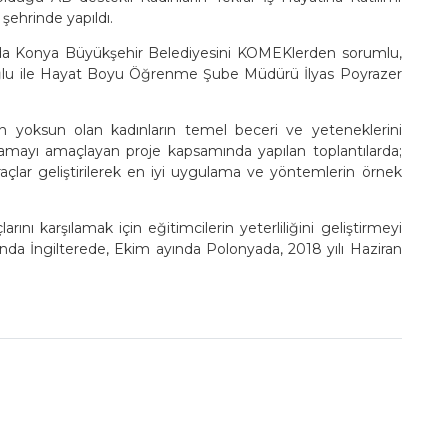
şehrinde yapıldı.
da Konya Büyükşehir Belediyesini KOMEKlerden sorumlu,
eoğlu ile Hayat Boyu Öğrenme Şube Müdürü İlyas Poyrazer
den yoksun olan kadınların temel beceri ve yeteneklerini
ğlamayı amaçlayan proje kapsamında yapılan toplantılarda;
raçlar geliştirilerek en iyi uygulama ve yöntemlerin örnek
rını karşılamak için eğitimcilerin yeterliliğini geliştirmeyi
nda İngilterede, Ekim ayında Polonyada, 2018 yılı Haziran