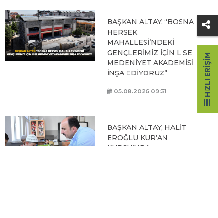
BAŞKAN ALTAY: “BOSNA
HERSEK
MAHALLESİ’NDEKİ
GENÇLERİMİZ İÇİN LİSE
HIZLI ERIŞIM
MEDENİYET AKADEMİSİ
İNŞA EDİYORUZ”
05.08.2026 09:31
BAŞKAN ALTAY, HALİT
EROĞLU KUR’AN
KURSU’NDA
ÖĞRENCİLERLE BİR
ARAYA GELDİ
04.08.2026 12:07