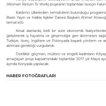
(Women Return To Work) projesinin toplantıları İsveçin Falun 
Katılımcı ülkelerden temsilcilerin bulunduğu program
Basın Yayın ve Halkla İlişkiler Dairesi Başkanı Ahmet Kös
temsil etti.
Kırsal alanlarda, belli bir süre ekonomik faaliyetler
geliştirerek iş hayatına ve girişimciliğe geri dönmesini sa
Türkiye, İsveç, İngiltere ve Polonyada başarılı yöntem ve a
alınması gerektiği vurgulandı.
Özellikle göçmen, mülteci ve engelli kadınların ihtiyaçla
amaçlayan proje kapsamındaki toplantılar 2017 yılı Mayıs ayı
ayında Konyada yapılacak.
HABER FOTOĞRAFLARI