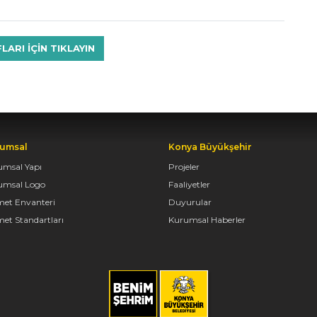
RI IÇIN TIKLAYIN
umsal
Konya Büyükşehir
umsal Yapı
Projeler
umsal Logo
Faaliyetler
met Envanteri
Duyurular
et Standartları
Kurumsal Haberler