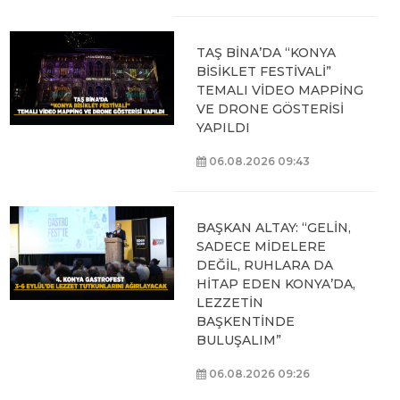
TAŞ BİNA’DA “KONYA
BİSİKLET FESTİVALİ”
TEMALI VİDEO MAPPİNG
VE DRONE GÖSTERİSİ
YAPILDI
06.08.2026 09:43
BAŞKAN ALTAY: “GELİN,
SADECE MİDELERE
DEĞİL, RUHLARA DA
HİTAP EDEN KONYA’DA,
LEZZETİN
BAŞKENTİNDE
BULUŞALIM”
06.08.2026 09:26