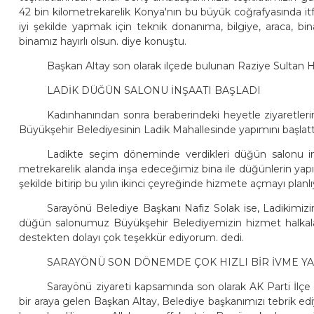
42 bin kilometrekarelik Konya'nın bu büyük coğrafyasında itf
iyi şekilde yapmak için teknik donanıma, bilgiye, araca, bina
binamız hayırlı olsun. diye konuştu.
Başkan Altay son olarak ilçede bulunan Raziye Sultan 
LADİK DÜĞÜN SALONU İNŞAATI BAŞLADI
Kadınhanından sonra beraberindeki heyetle ziyaretl
Büyükşehir Belediyesinin Ladik Mahallesinde yapımını başla
Ladikte seçim döneminde verdikleri düğün salonu inş
metrekarelik alanda inşa edeceğimiz bina ile düğünlerin yapılab
şekilde bitirip bu yılın ikinci çeyreğinde hizmete açmayı planlı
Sarayönü Belediye Başkanı Nafiz Solak ise, Ladikimizi
düğün salonumuz Büyükşehir Belediyemizin hizmet halkalar
destekten dolayı çok teşekkür ediyorum. dedi.
SARAYÖNÜ SON DÖNEMDE ÇOK HIZLI BİR İVME Y
Sarayönü ziyareti kapsamında son olarak AK Parti İlçe 
bir araya gelen Başkan Altay, Belediye başkanımızı tebrik e