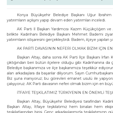
Konya Büyükşehir Belediye Başkanı Uğur İbrahim 
yatırımların açılışını yapıp devam eden yatırımları inceledi.
AK Parti İl Başkan Yardımcısı Kazım Küçükçöğen ve A
birlikte Kadınhanı Belediye Başkanı Mehmet Bademi ziyare
yatırımların istişaresini gerçekleştirdi. Badem, ilçeye yapılan 
AK PARTİ DAVASININ NEFERİ OLMAK BİZİM İÇİN 
Başkan Altay, daha sonra AK Parti İlçe Başkanı İrfan Ka
çıktığından beri bütün ilçelere olduğu gibi Kadınhanına da 
Belediye başkanımıza ve ilçe başkanımıza teşekkür ediyoru
alan arkadaşlara da başarılar diliyorum. Sayın Cumhurbaşkanı
Biz şuna inanıyoruz; bu görevleri emanet usulü ile yapıyor
çalışıyoruz. AK Parti davasının neferi olmak bizim için en büyü
İTFAİYE TEŞKİLATIMIZ TÜRKİYENİN EN ÖNEMLİ T
Başkan Altay, Büyükşehir Belediyesi tarafından Kadınhan
Başkan Altay, İtfaiye teşkilatımız hem binaları hem ek
teşkilatlarından birisi. Genç arkadaşlarımızla teşkilatımızı