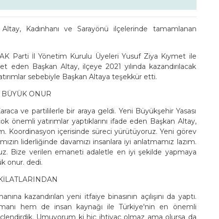
Altay, Kadınhanı ve Sarayönü ilçelerinde tamamlanan
K Parti İl Yönetim Kurulu Üyeleri Yusuf Ziya Kıymet ile
t eden Başkan Altay, ilçeye 2021 yılında kazandırılacak
yatırımlar sebebiyle Başkan Altaya teşekkür etti.
EN BÜYÜK ONUR
raca ve partililerle bir araya geldi. Yeni Büyükşehir Yasası
çok önemli yatırımlar yaptıklarını ifade eden Başkan Altay,
m. Koordinasyon içerisinde süreci yürütüyoruz. Yeni görev
mızın liderliğinde davamızı insanlara iyi anlatmamız lazım.
uz. Bize verilen emaneti adaletle en iyi şekilde yapmaya
k onur. dedi.
EŞKİLATLARINDAN
ına kazandırılan yeni itfaiye binasının açılışını da yaptı.
ipmanı hem de insan kaynağı ile Türkiye'nin en önemli
n güçlendirdik. Umuyorum ki hiç ihtiyaç olmaz ama olursa da