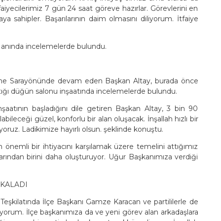
aiyecilerimiz 7 gün 24 saat göreve hazırlar. Görevlerini en
ya sahipler. Başarılarının daim olmasını diliyorum. İtfaiye
Hanında incelemelerde bulundu.
erine Sarayönünde devam eden Başkan Altay, burada önce
ttığı düğün salonu inşaatında incelemelerde bulundu.
aatının başladığını dile getiren Başkan Altay, 3 bin 90
ileceği güzel, konforlu bir alan oluşacak. İnşallah hızlı bir
yoruz. Ladikimize hayırlı olsun. şeklinde konuştu.
n önemli bir ihtiyacını karşılamak üzere temelini attığımız
ından birini daha oluşturuyor. Uğur Başkanımıza verdiği
AKALADI
Teşkilatında İlçe Başkanı Gamze Karacan ve partililerle de
diyorum. İlçe başkanımıza da ve yeni görev alan arkadaşlara