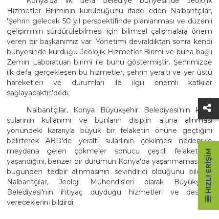
Konya'da ilk defa belediye bünyesinde Jeolojik
Hizmetler Biriminin kurulduğunu ifade eden Nalbantçılar,
'Şehrin gelecek 50 yıl perspektifinde planlanması ve düzenli
gelişiminin sürdürülebilmesi için bilimsel çalışmalara önem
veren bir başkanımız var. Yönetimi devraldıktan sonra kendi
bünyesinde kurduğu Jeolojik Hizmetler Birimi ve buna bağlı
Zemin Laboratuarı birimi ile bunu göstermiştir. Şehrimizde
ilk defa gerçekleşen bu hizmetler, şehrin yeraltı ve yer üstü
hareketleri ve durumları ile ilgili önemli katkılar
sağlayacaktır.'dedi.
Nalbantçılar, Konya Büyükşehir Belediyesi'nin kuyu
sularının kullanımı ve bunların disiplin altına alınması
yönündeki kararıyla büyük bir felaketin önüne geçtiğini
belirterek ABD'de yeraltı sularlının çekilmesi nedeniyle
meydana gelen çökmeler sonucu çeşitli felaketlerin
HIZLI ERIŞIM
yaşandığını, benzer bir durumun Konya'da yaşanmaması için
bugünden tedbir alınmasının sevindirici olduğunu bildirdi.
Nalbantçılar, Jeoloji Mühendisleri olarak Büyükşehir
Belediyesi'nin ihtiyaç duyduğu hizmetleri ve desteği
vereceklerini bildirdi.