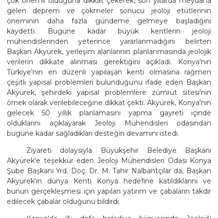
çok önemli olduğuna dikkat çekerek, son yıllarda meydana
gelen deprem ve çökmeler sonucu jeoloji etütlerinin
öneminin daha fazla gündeme gelmeye başladığını
kaydetti. Bugüne kadar büyük kentlerin jeoloji
mühendislerinden yeterince yararlanmadığını belirten
Başkan Akyürek, yerleşim alanlarının planlanmasında jeolojik
verilerin dikkate alınması gerektiğini açıkladı. Konya'nın
Türkiye'nin en düzenli yapılaşan kenti olmasına rağmen
çeşitli yapısal problemleri bulunduğunu ifade eden Başkan
Akyürek, şehirdeki yapısal problemlere zümrüt sitesi'nin
örnek olarak verilebileceğine dikkat çekti. Akyürek, Konya'nın
gelecek 50 yıllık planlamasını yapma gayreti içinde
olduklarını açıklayarak Jeoloji Mühendisleri odasından
bugüne kadar sağladıkları desteğin devamını istedi.
Ziyareti dolaysıyla Büyükşehir Belediye Başkanı
Akyürek'e teşekkür eden Jeoloji Mühendisleri Odası Konya
Şube Başkanı Yrd. Doç. Dr. M. Tahir Nalbantçılar da, Başkan
Akyürek'in dünya Kenti Konya hedefine katıldıklarını ve
bunun gerçekleşmesi için yapılan yatırım ve çabaların takdir
edilecek çabalar olduğunu bildirdi.