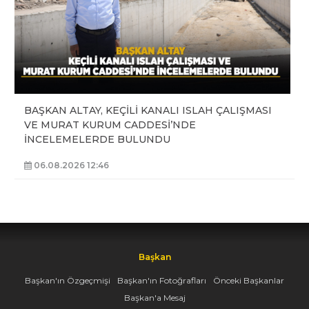
BAŞKAN ALTAY, KEÇİLİ KANALI ISLAH ÇALIŞMASI
VE MURAT KURUM CADDESİ’NDE
İNCELEMELERDE BULUNDU
06.08.2026 12:46
Başkan
Başkan'ın Özgeçmişi
Başkan'ın Fotoğrafları
Önceki Başkanlar
Başkan'a Mesaj