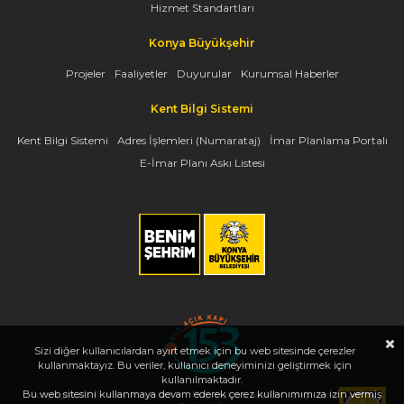
Hizmet Standartları
Konya Büyükşehir
Projeler
Faaliyetler
Duyurular
Kurumsal Haberler
Kent Bilgi Sistemi
Kent Bilgi Sistemi
Adres İşlemleri (Numarataj)
İmar Planlama Portalı
E-İmar Planı Askı Listesi
Sizi diğer kullanıcılardan ayırt etmek için bu web sitesinde çerezler
kullanmaktayız. Bu veriler, kullanıcı deneyiminizi geliştirmek için
kullanılmaktadır.
Bu web sitesini kullanmaya devam ederek çerez kullanımımıza izin vermiş
Copyright 2026, www.konya.bel.tr - Tüm Hakları Saklıdır - Bilgi İşlem Dairesi