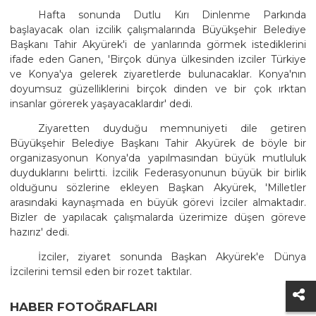
Hafta sonunda Dutlu Kırı Dinlenme Parkında
başlayacak olan izcilik çalışmalarında Büyükşehir Belediye
Başkanı Tahir Akyürek'i de yanlarında görmek istediklerini
ifade eden Ganen, 'Birçok dünya ülkesinden izciler Türkiye
ve Konya'ya gelerek ziyaretlerde bulunacaklar. Konya'nın
doyumsuz güzelliklerini birçok dinden ve bir çok ırktan
insanlar görerek yaşayacaklardır' dedi.
Ziyaretten duyduğu memnuniyeti dile getiren
Büyükşehir Belediye Başkanı Tahir Akyürek de böyle bir
organizasyonun Konya'da yapılmasından büyük mutluluk
duyduklarını belirtti. İzcilik Federasyonunun büyük bir birlik
olduğunu sözlerine ekleyen Başkan Akyürek, 'Milletler
arasındaki kaynaşmada en büyük görevi İzciler almaktadır.
Bizler de yapılacak çalışmalarda üzerimize düşen göreve
hazırız' dedi.
İzciler, ziyaret sonunda Başkan Akyürek'e Dünya
İzcilerini temsil eden bir rozet taktılar.
HABER FOTOĞRAFLARI