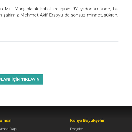
dan Milli Marş olarak kabul edilişinin 97. yıldönümünde, bu
tan şairimiz Mehmet Akif Ersoyu da sonsuz minnet, şükran,
RI IÇIN TIKLAYIN
umsal
Konya Büyükşehir
umsal Yapı
Projeler