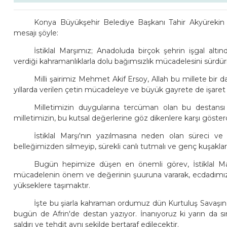
Konya Büyükşehir Belediye Başkanı Tahir Akyürekin İs
mesajı şöyle:
İstiklal Marşımız; Anadoluda birçok şehrin işgal al
verdiği kahramanlıklarla dolu bağımsızlık mücadelesini sürd
Milli şairimiz Mehmet Akif Ersoy, Allah bu millete bir
yıllarda verilen çetin mücadeleye ve büyük gayrete de işaret 
Milletimizin duygularına tercüman olan bu destansı e
milletimizin, bu kutsal değerlerine göz dikenlere karşı göster
İstiklal Marşı'nın yazılmasına neden olan süreci ve İ
belleğimizden silmeyip, sürekli canlı tutmalı ve genç kuşaklar
Bugün hepimize düşen en önemli görev, İstiklal M
mücadelenin önem ve değerinin şuuruna vararak, ecdadımız
yükseklere taşımaktır.
İşte bu şiarla kahraman ordumuz dün Kurtuluş Savaşın
bugün de Afrin'de destan yazıyor. İnanıyoruz ki yarın da s
saldırı ve tehdit aynı şekilde bertaraf edilecektir.