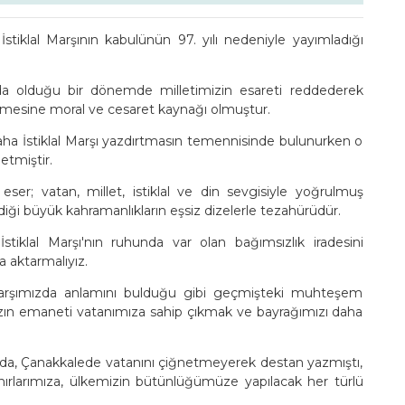
tiklal Marşının kabulünün 97. yılı nedeniyle yayımladığı
tında olduğu bir dönemde milletimizin esareti reddederek
ürmesine moral ve cesaret kaynağı olmuştur.
 daha İstiklal Marşı yazdırtmasın temennisinde bulunurken o
etmiştir.
ser; vatan, millet, istiklal ve din sevgisiyle yoğrulmuş
diği büyük kahramanlıkların eşsiz dizelerle tezahürüdür.
stiklal Marşı'nın ruhunda var olan bağımsızlık iradesini
a aktarmalıyız.
arşımızda anlamını bulduğu gibi geçmişteki muhteşem
ın emaneti vatanımıza sahip çıkmak ve bayrağımızı daha
da, Çanakkalede vatanını çiğnetmeyerek destan yazmıştı,
ınırlarımıza, ülkemizin bütünlüğümüze yapılacak her türlü