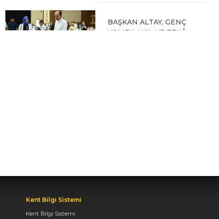
BAŞKAN ALTAY, GENÇ
KOMEK AKIL VE ZEKÂ
OYUNLARI’NIN FİNAL
TURUNDA
ÖĞRENCİLERİN
HEYECANINI PAYLAŞTI
06.08.2026 15:06
BAŞKAN ALTAY, KEÇİLİ
KANALI ISLAH
ÇALIŞMASI VE MURAT
KURUM CADDESİ’NDE
İNCELEMELERDE
BULUNDU
06.08.2026 12:46
Kent Bilgi Sistemi
Kent Bilgi Sistemi