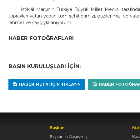
İstiklâl Marşının Türkiye Büyük Millet Meclisi tarafın
toprakları vatan yapan tüm şehitlerimizi, gazilerimizi ve va
rahmet ve saygıyla anıyorum.
HABER FOTOĞRAFLARI
BASIN KURULUŞLARI IÇIN;
HABER METNI IÇIN TIKLAYIN
HABER FOTOĞRAFLA
Başkan
Kur
Başkan'ın Özgeçmişi
Kur