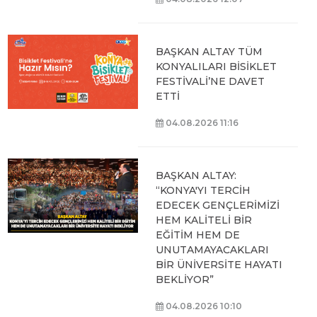
BAŞKAN ALTAY TÜM
KONYALILARI BİSİKLET
FESTİVALİ’NE DAVET
ETTİ
04.08.2026 11:16
BAŞKAN ALTAY:
“KONYA'YI TERCİH
EDECEK GENÇLERİMİZİ
HEM KALİTELİ BİR
EĞİTİM HEM DE
UNUTAMAYACAKLARI
BİR ÜNİVERSİTE HAYATI
BEKLİYOR”
04.08.2026 10:10