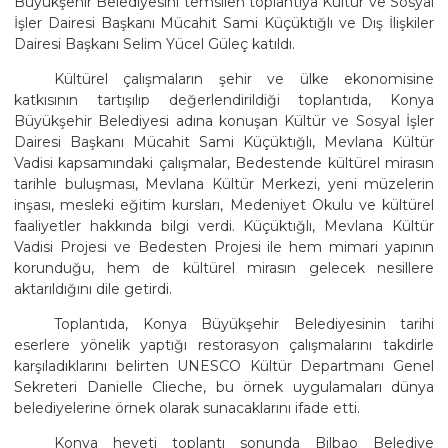
Büyükşehir Belediyesini temsilen toplantıya Kültür ve Sosyal
İşler Dairesi Başkanı Mücahit Sami Küçüktığlı ve Dış İlişkiler
Dairesi Başkanı Selim Yücel Güleç katıldı.
Kültürel çalışmaların şehir ve ülke ekonomisine
katkısının tartışılıp değerlendirildiği toplantıda, Konya
Büyükşehir Belediyesi adına konuşan Kültür ve Sosyal İşler
Dairesi Başkanı Mücahit Sami Küçüktığlı, Mevlana Kültür
Vadisi kapsamındaki çalışmalar, Bedestende kültürel mirasın
tarihle buluşması, Mevlana Kültür Merkezi, yeni müzelerin
inşası, mesleki eğitim kursları, Medeniyet Okulu ve kültürel
faaliyetler hakkında bilgi verdi. Küçüktığlı, Mevlana Kültür
Vadisi Projesi ve Bedesten Projesi ile hem mimari yapının
korunduğu, hem de kültürel mirasın gelecek nesillere
aktarıldığını dile getirdi.
Toplantıda, Konya Büyükşehir Belediyesinin tarihi
eserlere yönelik yaptığı restorasyon çalışmalarını takdirle
karşıladıklarını belirten UNESCO Kültür Departmanı Genel
Sekreteri Danielle Clieche, bu örnek uygulamaları dünya
belediyelerine örnek olarak sunacaklarını ifade etti.
Konya heyeti toplantı sonunda Bilbao Belediye