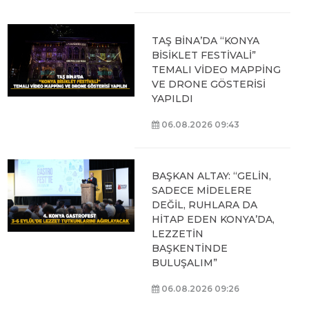
TAŞ BİNA’DA “KONYA
BİSİKLET FESTİVALİ”
TEMALI VİDEO MAPPİNG
VE DRONE GÖSTERİSİ
YAPILDI
06.08.2026 09:43
BAŞKAN ALTAY: “GELİN,
SADECE MİDELERE
DEĞİL, RUHLARA DA
HİTAP EDEN KONYA’DA,
LEZZETİN
BAŞKENTİNDE
BULUŞALIM”
06.08.2026 09:26