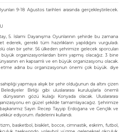
unları 9-18 Ağustos tarihleri arasında gerçekleştirilecek.
NU
ay, 5. İslami Dayanışma Oyunlarının şehirde bu zamana
ederek, gerekli tüm hazırlıkların yapıldığını vurguladı.
lü olan bir şehir. 56 ülkeden şehrimize gelecek sporcuları
en büyük organizasyonlardan birini yapmış olacağız. 3 bine
 dünyasının en kapsamlı ve en büyük organizasyonu olacak.
tesis etme adına bu organizasyonun önemi çok büyük. diye
sahipliği yapmaya alışık bir şehir olduğunun da altını çizen
lediyeler Birliği gibi uluslararası kuruluşlarla önemli
 dünyasının gözü kulağı Konyada olacak. Uluslararası
rganizasyonu en güzel şekilde tamamlayacağız. Şehrimize
rbaşkanımız Sayın Recep Tayyip Erdoğana ve Gençlik ve
kür ediyorum. ifadelerini kullandı.
etizm, basketbol, bisiklet, bocce, cimnastik, eskrim, futbol,
, okçuluk, taekwondo, voleybol, yüzme, geleneksel okçuluk,