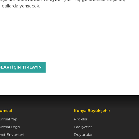
 dallarda yarışacak.
RI IÇIN TIKLAYIN
umsal
Konya Büyükşehir
umsal Yapı
Projeler
umsal Logo
Faaliyetler
met Envanteri
Duyurular