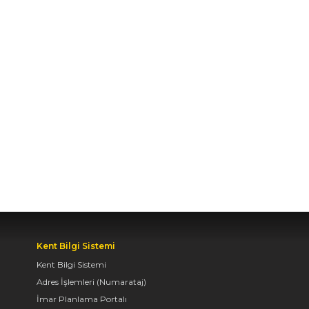
BAŞKAN ALTAY TÜM
KONYALILARI BİSİKLET
FESTİVALİ’NE DAVET
ETTİ
04.08.2026 11:16
BAŞKAN ALTAY:
“KONYA'YI TERCİH
EDECEK GENÇLERİMİZİ
HEM KALİTELİ BİR
EĞİTİM HEM DE
UNUTAMAYACAKLARI
BİR ÜNİVERSİTE HAYATI
BEKLİYOR”
Kent Bilgi Sistemi
04.08.2026 10:10
Kent Bilgi Sistemi
Adres İşlemleri (Numarataj)
İmar Planlama Portalı
AVRUPA BİSİKLET