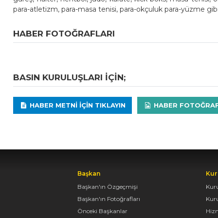
para-atletizm, para-masa tenisi, para-okçuluk para-yüzme gibi
HABER FOTOĞRAFLARI
BASIN KURULUŞLARI IÇIN;
HABER METNI IÇIN TIKLAYIN
HABER FOTOĞRAFLA
Başkan
Kur
Başkan'ın Özgeçmişi
Kur
Başkan'ın Fotoğrafları
Kur
Önceki Başkanlar
Hiz