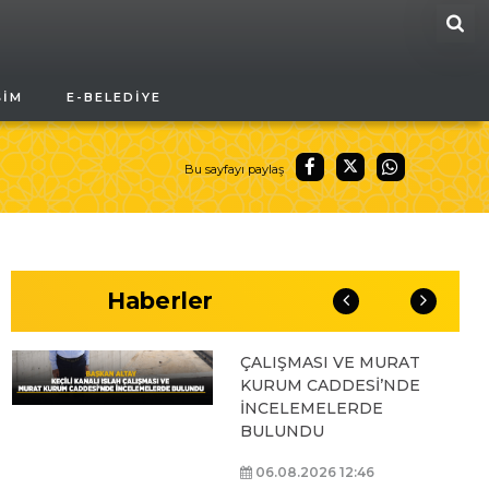
ARA
BAŞKAN ALTAY, GENÇ
ŞIM
E-BELEDIYE
KOMEK AKIL VE ZEKÂ
OYUNLARI’NIN FİNAL
TURUNDA
ÖĞRENCİLERİN
Bu sayfayı paylaş
HEYECANINI PAYLAŞTI
06.08.2026 15:06
Haberler
BAŞKAN ALTAY, KEÇİLİ
KANALI ISLAH
ÇALIŞMASI VE MURAT
KURUM CADDESİ’NDE
İNCELEMELERDE
BULUNDU
06.08.2026 12:46