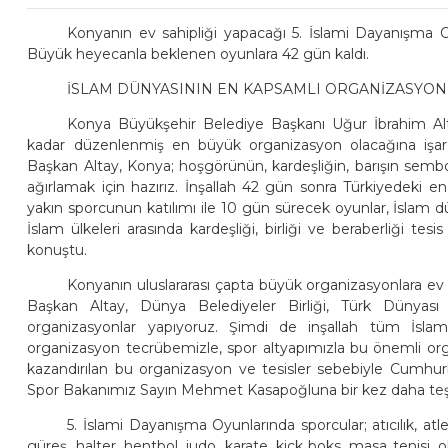
Konyanın ev sahipliği yapacağı 5. İslami Dayanışma Oy
Büyük heyecanla beklenen oyunlara 42 gün kaldı.
İSLAM DÜNYASININ EN KAPSAMLI ORGANİZASYO
Konya Büyükşehir Belediye Başkanı Uğur İbrahim Alt
kadar düzenlenmiş en büyük organizasyon olacağına işaret 
Başkan Altay, Konya; hoşgörünün, kardeşliğin, barışın sembo
ağırlamak için hazırız. İnşallah 42 gün sonra Türkiyedeki 
yakın sporcunun katılımı ile 10 gün sürecek oyunlar, İslam
İslam ülkeleri arasında kardeşliği, birliği ve beraberliği 
konuştu.
Konyanın uluslararası çapta büyük organizasyonlara ev 
Başkan Altay, Dünya Belediyeler Birliği, Türk Dünyası Be
organizasyonlar yapıyoruz. Şimdi de inşallah tüm İslam
organizasyon tecrübemizle, spor altyapımızla bu önemli o
kazandırılan bu organizasyon ve tesisler sebebiyle Cumhu
Spor Bakanımız Sayın Mehmet Kasapoğluna bir kez daha teşek
5. İslami Dayanışma Oyunlarında sporcular; atıcılık, atl
güreş, halter, hentbol, judo, karate, kick boks, masa tenisi