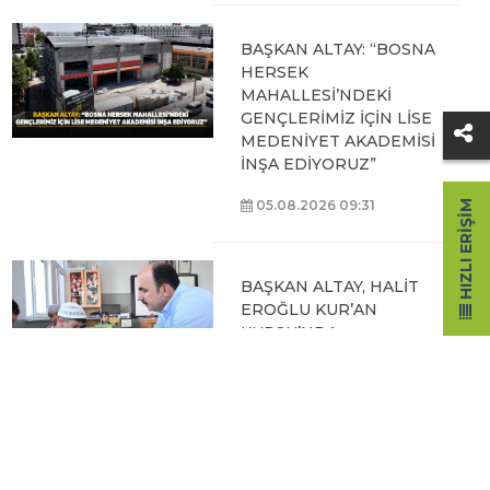
BAŞKAN ALTAY: “BOSNA
HERSEK
MAHALLESİ’NDEKİ
GENÇLERİMİZ İÇİN LİSE
MEDENİYET AKADEMİSİ
İNŞA EDİYORUZ”
05.08.2026 09:31
HIZLI ERIŞIM
BAŞKAN ALTAY, HALİT
EROĞLU KUR’AN
KURSU’NDA
ÖĞRENCİLERLE BİR
ARAYA GELDİ
04.08.2026 12:07