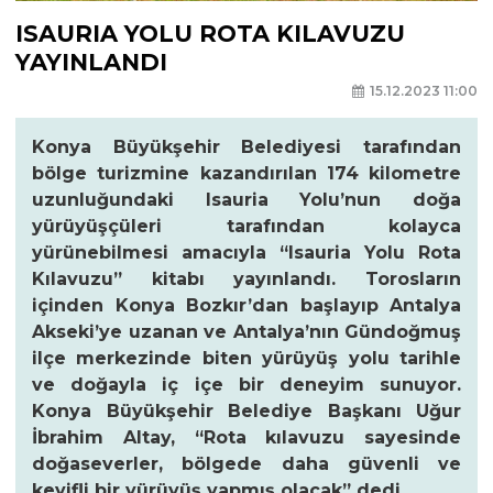
ISAURIA YOLU ROTA KILAVUZU
YAYINLANDI
15.12.2023 11:00
Konya Büyükşehir Belediyesi tarafından
bölge turizmine kazandırılan 174 kilometre
uzunluğundaki Isauria Yolu’nun doğa
yürüyüşçüleri tarafından kolayca
yürünebilmesi amacıyla “Isauria Yolu Rota
Kılavuzu” kitabı yayınlandı. Torosların
içinden Konya Bozkır’dan başlayıp Antalya
Akseki’ye uzanan ve Antalya’nın Gündoğmuş
ilçe merkezinde biten yürüyüş yolu tarihle
ve doğayla iç içe bir deneyim sunuyor.
Konya Büyükşehir Belediye Başkanı Uğur
İbrahim Altay, “Rota kılavuzu sayesinde
doğaseverler, bölgede daha güvenli ve
keyifli bir yürüyüş yapmış olacak” dedi.