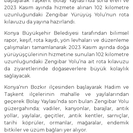
başlayarak Taşkent Bolay Yaylası’nda sona eren ve
2023 Kasım ayında hizmete alınan 102 kilometre
uzunluğundaki Zengibar Yürüyüş Yolu’nun rota
kılavuzu da yayına hazırlandı.
Konya Büyükşehir Belediyesi tarafından bilimsel
rapor, keşif, rota kaydı, yön levhaları ve düzenleme
çalışmaları tamamlanarak 2023 Kasım ayında doğa
yürüyüşçülerinin hizmetine sunulan 102 kilometre
uzunluğundaki Zengibar Yolu’na ait rota kılavuzu
da ziyaretlerinde doğaseverlere büyük kolaylık
sağlayacak.
Konya’nın Bozkır ilçesinden başlayarak Hadim ve
Taşkent ilçelerinin mahalle ve yaylalarından
geçerek Bolay Yaylası’nda son bulan Zengibar Yolu
güzergahında; vadiler, kanyonlar, barajlar, antik
yollar, yaylalar, geçitler, ,antik kentler, sarnıçlar,
tarihi köprüler, ormanlar, mağaralar, endemik
bitkiler ve üzüm bağları yer alıyor.