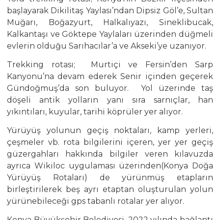
başlayarak Dikilitaş Yaylası’ndan Dipsiz Göl’e, Sultan
Muğarı, Boğazyurt, Halkalıyazı, Sineklibucak,
Kalkantaşı ve Göktepe Yaylaları üzerinden düğmeli
evlerin olduğu Sarıhacılar’a ve Akseki’ye uzanıyor.
Trekking rotası; Murtiçi ve Fersin’den Sarp
Kanyonu’na devam ederek Senir içinden geçerek
Gündoğmuş’da son buluyor. Yol üzerinde taş
döşeli antik yolların yanı sıra sarnıçlar, han
yıkıntıları, kuyular, tarihi köprüler yer alıyor.
Yürüyüş yolunun geçiş noktaları, kamp yerleri,
çeşmeler vb. rota bilgilerini içeren, yer yer geçiş
güzergahları hakkında bilgiler veren kılavuzda
ayrıca Wikiloc uygulaması üzerinden(Konya Doğa
Yürüyüş Rotaları) de yürünmüş etapların
birleştirilerek beş ayrı etaptan oluşturulan yolun
yürünebileceği gps tabanlı rotalar yer alıyor.
Konya Büyükşehir Belediyesi, 2022 yılında bağlantı