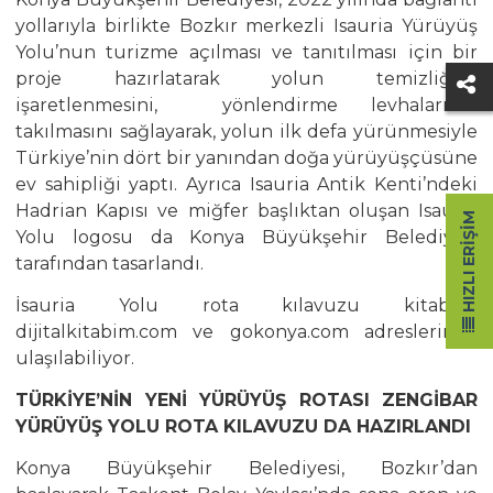
yollarıyla birlikte Bozkır merkezli Isauria Yürüyüş
Yolu’nun turizme açılması ve tanıtılması için bir
proje hazırlatarak yolun temizliğini,
işaretlenmesini, yönlendirme levhalarının
takılmasını sağlayarak, yolun ilk defa yürünmesiyle
Türkiye’nin dört bir yanından doğa yürüyüşçüsüne
ev sahipliği yaptı. Ayrıca Isauria Antik Kenti’ndeki
Hadrian Kapısı ve miğfer başlıktan oluşan Isauria
HIZLI ERIŞIM
Yolu logosu da Konya Büyükşehir Belediyesi
tarafından tasarlandı.
İsauria Yolu rota kılavuzu kitabına
dijitalkitabim.com ve gokonya.com adreslerinde
ulaşılabiliyor.
TÜRKİYE’NİN YENİ YÜRÜYÜŞ ROTASI ZENGİBAR
YÜRÜYÜŞ YOLU ROTA KILAVUZU DA HAZIRLANDI
Konya Büyükşehir Belediyesi, Bozkır’dan