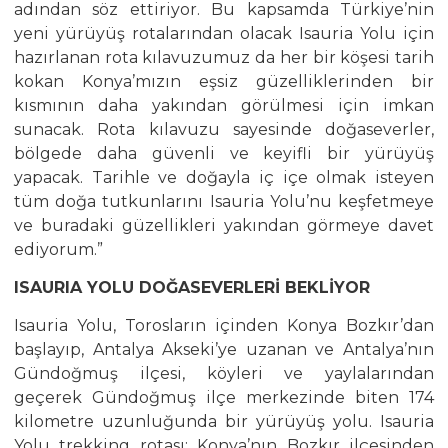
adından söz ettiriyor. Bu kapsamda Türkiye’nin
yeni yürüyüş rotalarından olacak Isauria Yolu için
hazırlanan rota kılavuzumuz da her bir köşesi tarih
kokan Konya’mızın eşsiz güzelliklerinden bir
kısmının daha yakından görülmesi için imkan
sunacak. Rota kılavuzu sayesinde doğaseverler,
bölgede daha güvenli ve keyifli bir yürüyüş
yapacak. Tarihle ve doğayla iç içe olmak isteyen
tüm doğa tutkunlarını Isauria Yolu’nu keşfetmeye
ve buradaki güzellikleri yakından görmeye davet
ediyorum.”
ISAURIA YOLU DOĞASEVERLERİ BEKLİYOR
Isauria Yolu, Torosların içinden Konya Bozkır’dan
başlayıp, Antalya Akseki’ye uzanan ve Antalya’nın
Gündoğmuş ilçesi, köyleri ve yaylalarından
geçerek Gündoğmuş ilçe merkezinde biten 174
kilometre uzunluğunda bir yürüyüş yolu. Isauria
Yolu trekking rotası; Konya’nın Bozkır ilçesinden