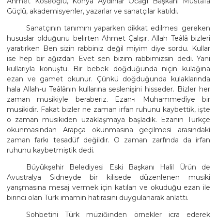
Ahmet Köseoğlu, Konya Aydınlar Ocağı Başkanı Mustafa
Güçlü, akademisyenler, yazarlar ve sanatçılar katıldı.
Sanatçının tanımını yaparken dikkat edilmesi gereken
hususlar olduğunu belirten Ahmet Çalışır, Allah Teâlâ bizleri
yaratırken Ben sizin rabbiniz değil miyim diye sordu. Kullar
ise hep bir ağızdan Evet sen bizim rabbimizsin dedi. Yani
kullarıyla konuştu. Bir bebek doğduğunda niçin kulağına
ezan ve gamet okunur. Çünkü doğduğunda kulaklarında
hala Allah-u Teâlânın kullarına seslenişini hisseder. Bizler her
zaman musikiyle beraberiz. Ezan-ı Muhammedîye bir
musikidir. Fakat bizler ne zaman irfan ruhunu kaybettik, işte
o zaman musikiden uzaklaşmaya başladık. Ezanın Türkçe
okunmasından Arapça okunmasına geçilmesi arasındaki
zaman farkı tesadüf değildir. O zaman zarfında da irfan
ruhunu kaybetmiştik dedi.
Büyükşehir Belediyesi Eski Başkanı Halil Ürün de
Avustralya Sidneyde bir kilisede düzenlenen musiki
yarışmasına mesaj vermek için katılan ve okuduğu ezan ile
birinci olan Türk imamın hatırasını duygulanarak anlattı.
Sohbetini Türk müziğinden örnekler icra ederek