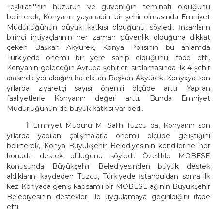
Teşkilatı''nın huzurun ve güvenliğin teminatı olduğunu
belirterek, Konyanın yaşanabilir bir şehir olmasında Emniyet
Müdürlüğünün büyük katkısı olduğunu söyledi. İnsanların
birinci ihtiyaçlarının her zaman güvenlik olduğuna dikkat
çeken Başkan Akyürek, Konya Polisinin bu anlamda
Türkiyede önemli bir yere sahip olduğunu ifade etti.
Konyanın geleceğin Avrupa şehirleri sıralamasında ilk 4 şehir
arasında yer aldığını hatırlatan Başkan Akyürek, Konyaya son
yıllarda ziyaretçi sayısı önemli ölçüde arttı. Yapılan
faaliyetlerle Konyanın değeri arttı. Bunda Emniyet
Müdürlüğünün de büyük katkısı var dedi.
İl Emniyet Müdürü M. Salih Tuzcu da, Konyanın son
yıllarda yapılan çalışmalarla önemli ölçüde geliştiğini
belirterek, Konya Büyükşehir Belediyesinin kendilerine her
konuda destek olduğunu söyledi. Özellikle MOBESE
konusunda Büyükşehir Belediyesinden büyük destek
aldıklarını kaydeden Tuzcu, Türkiyede İstanbuldan sonra ilk
kez Konyada geniş kapsamlı bir MOBESE ağının Büyükşehir
Belediyesinin destekleri ile uygulamaya geçirildiğini ifade
etti.