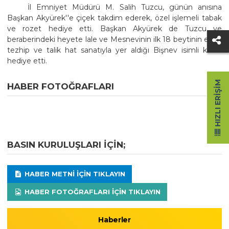
İl Emniyet Müdürü M. Salih Tuzcu, günün anısına
Başkan Akyürek''e çiçek takdim ederek, özel işlemeli tabak
ve rozet hediye etti. Başkan Akyürek de Tuzcu ve
beraberindeki heyete lale ve Mesnevinin ilk 18 beytinin ebru,
tezhip ve talik hat sanatıyla yer aldığı Bişnev isimli kitabı
hediye etti.
HIZLI ERIŞIM
HABER FOTOĞRAFLARI
BASIN KURULUŞLARI IÇIN;
HABER METNI IÇIN TIKLAYIN
HABER FOTOĞRAFLARI IÇIN TIKLAYIN
Haberler