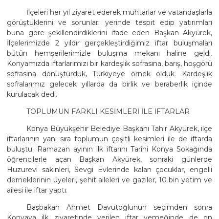
İlçeleri her yıl ziyaret ederek muhtarlar ve vatandaşlarla
görüştüklerini ve sorunları yerinde tespit edip yatırımları
buna göre şekillendirdiklerini ifade eden Başkan Akyürek,
İlçelerimizde 2 yıldır gerçekleştirdiğimiz iftar buluşmaları
bütün hemşerilerimizle buluşma mekanı haline geldi.
Konyamızda iftarlarımızı bir kardeşlik sofrasına, barış, hoşgörü
sofrasına dönüştürdük, Türkiyeye örnek olduk. Kardeşlik
sofralarımız gelecek yıllarda da birlik ve beraberlik içinde
kurulacak dedi.
TOPLUMUN FARKLI KESİMLERİ İLE İFTARLAR
Konya Büyükşehir Belediye Başkanı Tahir Akyürek, ilçe
iftarlarının yanı sıra toplumun çeşitli kesimleri ile de iftarda
buluştu. Ramazan ayının ilk iftarını Tarihi Konya Sokağında
öğrencilerle açan Başkan Akyürek, sonraki günlerde
Huzurevi sakinleri, Sevgi Evlerinde kalan çocuklar, engelli
derneklerinin üyeleri, şehit aileleri ve gaziler, 10 bin yetim ve
ailesi ile iftar yaptı.
Başbakan Ahmet Davutoğlunun seçimden sonra
Konyaya ilk ziyaretinde verilen iftar yemeğinde de on