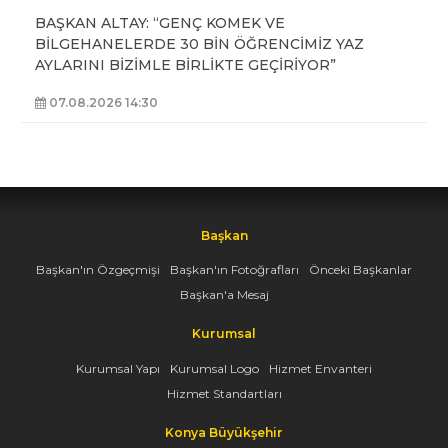
BAŞKAN ALTAY: “GENÇ KOMEK VE
BİLGEHANELERDE 30 BİN ÖĞRENCİMİZ YAZ
AYLARINI BİZİMLE BİRLİKTE GEÇİRİYOR”
07.08.2026 14:30
Başkan
Başkan'ın Özgeçmişi
Başkan'ın Fotoğrafları
Önceki Başkanlar
Başkan'a Mesaj
Kurumsal
Kurumsal Yapı
Kurumsal Logo
Hizmet Envanteri
Hizmet Standartları
Konya Büyükşehir