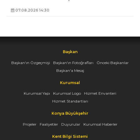
07.08.2026 14:30
Başkan
Başkan'ın Özgeçmişi
Başkan'ın Fotoğrafları
Önceki Başkanlar
Başkan'a Mesaj
Kurumsal
Kurumsal Yapı
Kurumsal Logo
Hizmet Envanteri
Hizmet Standartları
Konya Büyükşehir
Projeler
Faaliyetler
Duyurular
Kurumsal Haberler
Kent Bilgi Sistemi