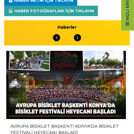
HIZLI ERIŞIM
HABER METNI IÇIN TIKLAYIN
HABER FOTOĞRAFLARI IÇIN TIKLAYIN
Haberler
AVRUPA BİSİKLET BAŞKENTİ KONYA'DA BİSİKLET
FESTİVALİ HEYECANI BAŞLADI