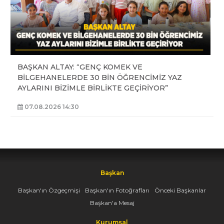
BAŞKAN ALTAY: “GENÇ KOMEK VE
BİLGEHANELERDE 30 BİN ÖĞRENCİMİZ YAZ
AYLARINI BİZİMLE BİRLİKTE GEÇİRİYOR”
07.08.2026 14:30
Başkan
Başkan'ın Özgeçmişi
Başkan'ın Fotoğrafları
Önceki Başkanlar
Başkan'a Mesaj
Kurumsal