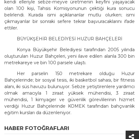
kendi elleriyle sebze-meyve üretmenin keyfini yaşayacak
olan 100 kişi, Tahsis Komisyonunun çektiği kura sonucu
belirlendi. Kurada ismi açıklananlar mutlu olurken; ismi
çıkmayanlar bir sonraki sefere tekrar başvuracaklarını ifade
ettiler.
BÜYÜKŞEHİR BELEDİYESİ HUZUR BAHÇELERİ
Konya Büyükşehir Belediyesi tarafından 2005 yılında
oluşturulan Huzur Bahçeleri, yeni ilave edilen alanla 300 bin
metrekareye ve bin 100 parsele ulaştı.
Her parselin 150 metrekare olduğu Huzur
Bahçelerinde; bir sosyal tesis, iki basketbol sahası, bir fitness
alanı, iki süs havuzu bulunuyor. Sebze yetiştirenlere yardımcı
olmak amacıyla 1 ziraat yüksek mühendisi, 3 ziraat
mühendisi, 1 kimyager ve güvenlik görevlilerinin hizmet
verdiği Huzur Bahçelerinde KOMEK tarafından bahçıvanlık
eğitim kursları da düzenleniyor.
HABER FOTOĞRAFLARI