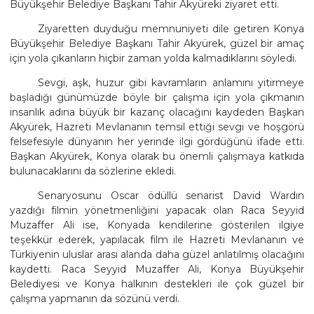
Büyükşehir Belediye Başkanı Tahir Akyüreki ziyaret etti.
Ziyaretten duyduğu memnuniyeti dile getiren Konya
Büyükşehir Belediye Başkanı Tahir Akyürek, güzel bir amaç
için yola çıkanların hiçbir zaman yolda kalmadıklarını söyledi.
Sevgi, aşk, huzur gibi kavramların anlamını yitirmeye
başladığı günümüzde böyle bir çalışma için yola çıkmanın
insanlık adına büyük bir kazanç olacağını kaydeden Başkan
Akyürek, Hazreti Mevlananın temsil ettiği sevgi ve hoşgörü
felsefesiyle dünyanın her yerinde ilgi gördüğünü ifade etti.
Başkan Akyürek, Konya olarak bu önemli çalışmaya katkıda
bulunacaklarını da sözlerine ekledi.
Senaryosunu Oscar ödüllü senarist David Wardın
yazdığı filmin yönetmenliğini yapacak olan Raca Seyyid
Muzaffer Ali ise, Konyada kendilerine gösterilen ilgiye
teşekkür ederek, yapılacak film ile Hazreti Mevlananın ve
Türkiyenin uluslar arası alanda daha güzel anlatılmış olacağını
kaydetti. Raca Seyyid Muzaffer Ali, Konya Büyükşehir
Belediyesi ve Konya halkının destekleri ile çok güzel bir
çalışma yapmanın da sözünü verdi.