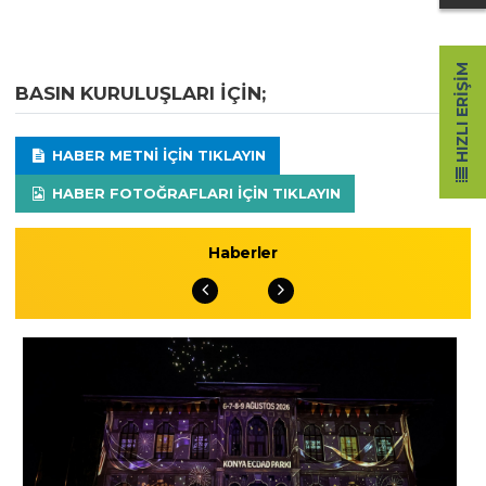
HIZLI ERIŞIM
BASIN KURULUŞLARI IÇIN;
HABER METNI IÇIN TIKLAYIN
HABER FOTOĞRAFLARI IÇIN TIKLAYIN
Haberler