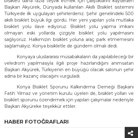
bisikleti daha fazla teşvik etmek için çalıştıklarını kaydeden
Başkan Akyürek, Dünyada kullanılan Akıllı Bisiklet sistemini
Türkiyede ilk uygulayan şehirlerdeniz. Şehir genelindeki 500
akıllı bisiklet büyük ilgi gördü. Her yeni yapılan yola mutlaka
bisiklet yolu ilave ediyoruz. Bisiklet yolu yapma imkanı
olmayan eski yollarda çizgiyle bisiklet yolu yapılmasını
sağlıyoruz. Halkımızın bisiklet yoluna araç park etmemesini
sağlamalıyız. Konya bisikletle de gündem olmalı dedi.
Konyaya uluslararası müsabakaların da yapılabileceği bir
veledrom yapılmasıyla ilgili proje hazırlandığını anımsatan
Başkan Akyürek, Türkiyenin en büyüğü olacak salonun şehir
adına bir kazanç olacağını vurguladı.
Konya Bisiklet Sporunu Kalkındırma Derneği Başkanı
Fatih Yılmaz ve yönetim kurulu üyeleri de, bisiklet yolları ve
bisiklet sporunu özendirmek için yapılan çalışmalar nedeniyle
Başkan Akyüreke teşekkür ettiler.
HABER FOTOĞRAFLARI