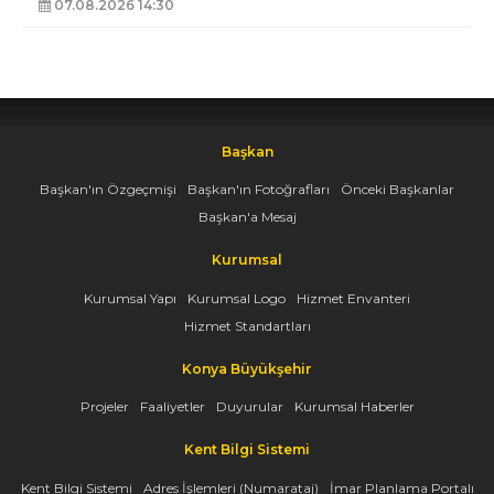
07.08.2026 14:30
Başkan
Başkan'ın Özgeçmişi
Başkan'ın Fotoğrafları
Önceki Başkanlar
Başkan'a Mesaj
Kurumsal
Kurumsal Yapı
Kurumsal Logo
Hizmet Envanteri
Hizmet Standartları
Konya Büyükşehir
Projeler
Faaliyetler
Duyurular
Kurumsal Haberler
Kent Bilgi Sistemi
Kent Bilgi Sistemi
Adres İşlemleri (Numarataj)
İmar Planlama Portalı