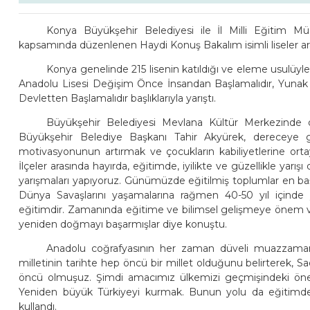
Konya Büyükşehir Belediyesi ile İl Milli Eğitim M
kapsamında düzenlenen Haydi Konuş Bakalım isimli liseler aras
Konya genelinde 215 lisenin katıldığı ve eleme usulüyle 
Anadolu Lisesi Değişim Önce İnsandan Başlamalıdır, Yunak
Devletten Başlamalıdır başlıklarıyla yarıştı.
Büyükşehir Belediyesi Mevlana Kültür Merkezinde 
Büyükşehir Belediye Başkanı Tahir Akyürek, dereceye gir
motivasyonunun artırmak ve çocukların kabiliyetlerine orta
İlçeler arasında hayırda, eğitimde, iyilikte ve güzellikle yar
yarışmaları yapıyoruz. Günümüzde eğitilmiş toplumlar en başarı
Dünya Savaşlarını yaşamalarına rağmen 40-50 yıl içinde 
eğitimdir. Zamanında eğitime ve bilimsel gelişmeye önem ver
yeniden doğmayı başarmışlar diye konuştu.
Anadolu coğrafyasının her zaman düveli muazzaman
milletinin tarihte hep öncü bir millet olduğunu belirterek, 
öncü olmuşuz. Şimdi amacımız ülkemizi geçmişindeki önem
Yeniden büyük Türkiyeyi kurmak. Bunun yolu da eğitimden,
kullandı.