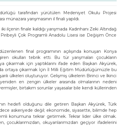
üdürlüğü tarafından yürütülen Medeniyet Okulu Projesi
ı münazara yarışmasının il finali yapıldı.
iki ilçenin finale kaldığı yarışmada Kadınhanı Zeki Altındağ
 Piribeyli Çok Programlı Anadolu Lisesi ise Değişim Önce
düzenlenen final programının açılışında konuşan Konya
en okulları tebrik etti. Bu tür yarışmaları çocukların
ya çıkarmak için yaptıklarını ifade eden Başkan Akyürek,
ışı da ortaya çıkarmak İçin İl Milli Eğitim Müdürlüğümüzle bu
lı ülkeleri oluşturuyor. Gelişmiş ülkelerin Birinci ve İkinci
yeniden en zengin ülkeler arasında olmalarının nedeni
mişler, birtakım sorunlar yaşasalar bile kendi küllerinden
ın hedefi olduğunu dile getiren Başkan Akyürek, Türk
Sadece askeriyede değil; ekonomide, siyasette, bilimde hep
li konumuna tekrar getirmek. Tekrar lider ülke olmak.
 çocuklarımızdan, okuyanlarımızdan geçiyor ifadelerini