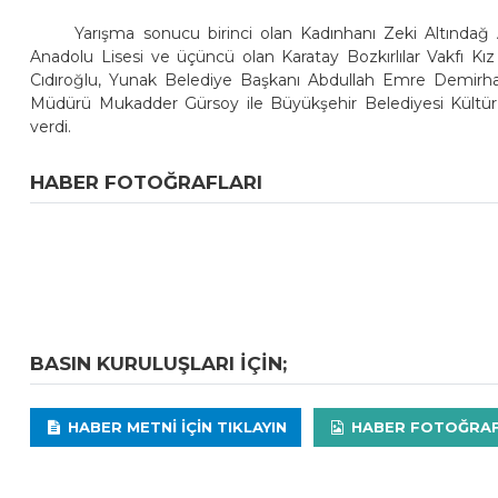
Yarışma sonucu birinci olan Kadınhanı Zeki Altındağ A
Anadolu Lisesi ve üçüncü olan Karatay Bozkırlılar Vakfı K
Cıdıroğlu, Yunak Belediye Başkanı Abdullah Emre Demirhan,
Müdürü Mukadder Gürsoy ile Büyükşehir Belediyesi Kültür 
verdi.
HABER FOTOĞRAFLARI
BASIN KURULUŞLARI IÇIN;
HABER METNI IÇIN TIKLAYIN
HABER FOTOĞRAFLA