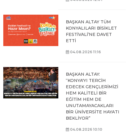
BAŞKAN ALTAY TÜM
KONYALILARI BİSİKLET
FESTİVALİ’NE DAVET
ETTİ
04.08.2026 11:16
BAŞKAN ALTAY:
“KONYA'YI TERCİH
EDECEK GENÇLERİMİZİ
HEM KALİTELİ BİR
EĞİTİM HEM DE
UNUTAMAYACAKLARI
BİR ÜNİVERSİTE HAYATI
BEKLİYOR”
04.08.2026 10:10