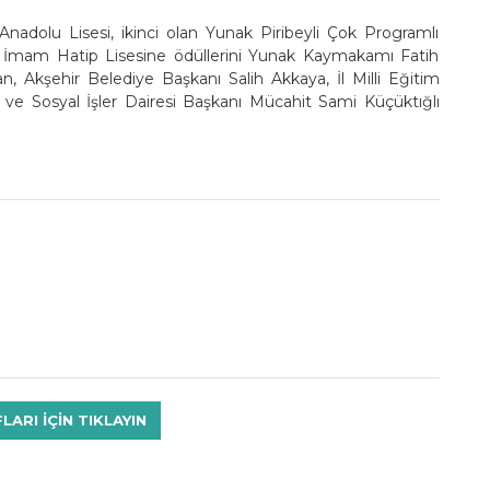
nadolu Lisesi, ikinci olan Yunak Piribeyli Çok Programlı
ız İmam Hatip Lisesine ödüllerini Yunak Kaymakamı Fatih
 Akşehir Belediye Başkanı Salih Akkaya, İl Milli Eğitim
ve Sosyal İşler Dairesi Başkanı Mücahit Sami Küçüktığlı
RI IÇIN TIKLAYIN