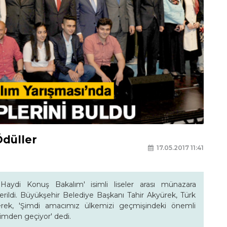
Ödüller
17.05.2017 11:41
Haydi Konuş Bakalım' isimli liseler arası münazara
 verildi. Büyükşehir Belediye Başkanı Tahir Akyürek, Türk
terek, 'Şimdi amacımız ülkemizi geçmişindeki önemli
imden geçiyor' dedi.