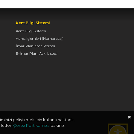
TAŞ BİNA’DA “KONYA
BİSİKLET FESTİVALİ”
TEMALI VİDEO MAPPİNG
Kent Bilgi Sistemi
VE DRONE GÖSTERİSİ
Kent Bilgi Sistemi
YAPILDI
Adres İşlemleri (Numarataj)
06.08.2026 09:43
İmar Planlama Portalı
E-İmar Planı Askı Listesi
BAŞKAN ALTAY: “GELİN,
SADECE MİDELERE
DEĞİL, RUHLARA DA
HİTAP EDEN KONYA’DA,
LEZZETİN
BAŞKENTİNDE
BULUŞALIM”
06.08.2026 09:26
minizi geliştirmek için kullanılmaktadır.
 lütfen
Çerez Politikamıza
bakınız.