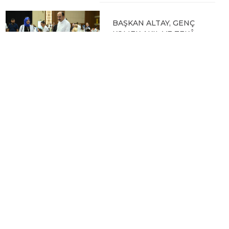
BAŞKAN ALTAY, GENÇ
KOMEK AKIL VE ZEKÂ
OYUNLARI’NIN FİNAL
TURUNDA
ÖĞRENCİLERİN
HEYECANINI PAYLAŞTI
06.08.2026 15:06
BAŞKAN ALTAY, KEÇİLİ
KANALI ISLAH
ÇALIŞMASI VE MURAT
KURUM CADDESİ’NDE
İNCELEMELERDE
BULUNDU
06.08.2026 12:46