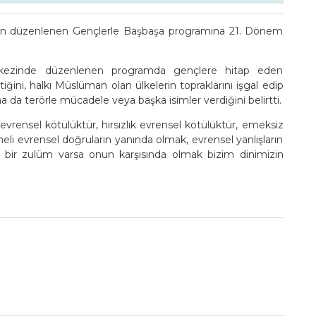
ndan düzenlenen Gençlerle Başbaşa programına 21. Dönem
kezinde düzenlenen programda gençlere hitap eden
ğini, halkı Müslüman olan ülkelerin topraklarını işgal edip
ına da terörle mücadele veya başka isimler verdiğini belirtti.
vrensel kötülüktür, hırsızlık evrensel kötülüktür, emeksiz
li evrensel doğruların yanında olmak, evrensel yanlışların
 bir zulüm varsa onun karşısında olmak bizim dinimizin