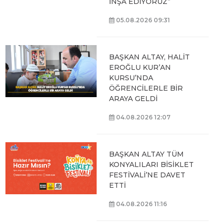
İNŞA EDİYORUZ”
05.08.2026 09:31
BAŞKAN ALTAY, HALİT
EROĞLU KUR’AN
KURSU’NDA
ÖĞRENCİLERLE BİR
ARAYA GELDİ
04.08.2026 12:07
BAŞKAN ALTAY TÜM
KONYALILARI BİSİKLET
FESTİVALİ’NE DAVET
ETTİ
04.08.2026 11:16