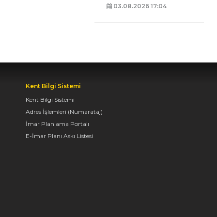
03.08.2026 17:04
BAŞKAN ALTAY: “GENÇ
KOMEK VE
BİLGEHANELERDE 30
BİN ÖĞRENCİMİZ YAZ
AYLARINI BİZİMLE
Kent Bilgi Sistemi
BİRLİKTE GEÇİRİYOR”
Kent Bilgi Sistemi
07.08.2026 09:55
Adres İşlemleri (Numarataj)
İmar Planlama Portalı
E-İmar Planı Askı Listesi
BAŞKAN ALTAY, GENÇ
KOMEK AKIL VE ZEKÂ
OYUNLARI’NIN FİNAL
TURUNDA
ÖĞRENCİLERİN
HEYECANINI PAYLAŞTI
06.08.2026 15:06