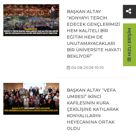
BAŞKAN ALTAY:
“KONYA'YI TERCİH
EDECEK GENÇLERİMİZİ
HEM KALİTELİ BİR
HIZLI ERIŞIM
EĞİTİM HEM DE
UNUTAMAYACAKLARI
BİR ÜNİVERSİTE HAYATI
BEKLİYOR”
04.08.2026 10:10
BAŞKAN ALTAY “VEFA
UMRESİ” İKİNCİ
KAFİLESİNİN KURA
ÇEKİLİŞİNE KATILARAK
KONYALILARIN
HEYECANINA ORTAK
OLDU