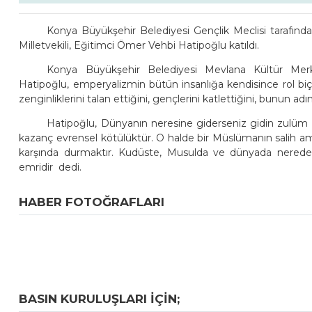
Konya Büyükşehir Belediyesi Gençlik Meclisi tarafı
Milletvekili, Eğitimci Ömer Vehbi Hatipoğlu katıldı.
Konya Büyükşehir Belediyesi Mevlana Kültür Mer
Hatipoğlu, emperyalizmin bütün insanlığa kendisince rol biçti
zenginliklerini talan ettiğini, gençlerini katlettiğini, bunun ad
Hatipoğlu, Dünyanın neresine giderseniz gidin zulüm e
kazanç evrensel kötülüktür. O halde bir Müslümanın salih ame
karşında durmaktır. Kudüste, Musulda ve dünyada nerede
emridir  dedi.
HABER FOTOĞRAFLARI
BASIN KURULUŞLARI IÇIN;