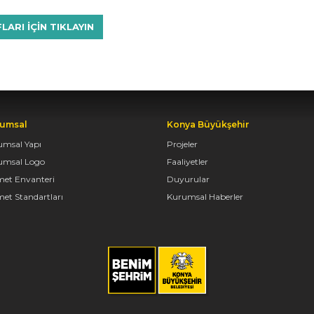
RI IÇIN TIKLAYIN
umsal
Konya Büyükşehir
umsal Yapı
Projeler
umsal Logo
Faaliyetler
met Envanteri
Duyurular
et Standartları
Kurumsal Haberler