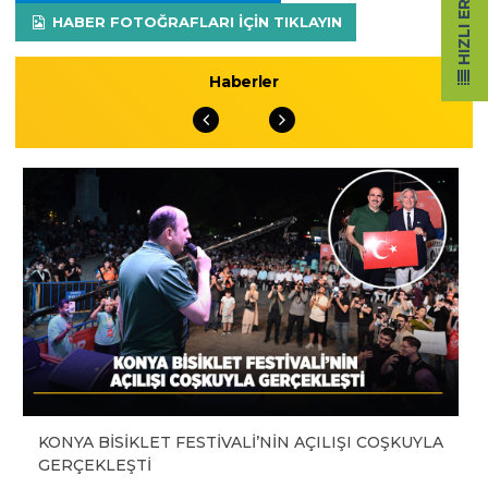
HIZLI ERIŞIM
HABER FOTOĞRAFLARI IÇIN TIKLAYIN
Haberler
KONYA BİSİKLET FESTİVALİ’NİN AÇILIŞI COŞKUYLA
GERÇEKLEŞTİ