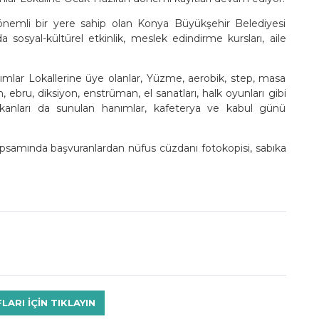
önemli bir yere sahip olan Konya Büyükşehir Belediyesi
sosyal-kültürel etkinlik, meslek edindirme kursları, aile
ar Lokallerine üye olanlar, Yüzme, aerobik, step, masa
im, ebru, diksiyon, enstrüman, el sanatları, halk oyunları gibi
k imkanları da sunulan hanımlar, kafeterya ve kabul günü
apsamında başvuranlardan nüfus cüzdanı fotokopisi, sabıka
RI IÇIN TIKLAYIN