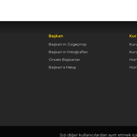
Başkan
Kur
Başkan'ın Özgeçmişi
Kur
Başkan'ın Fotoğrafları
Kur
Önceki Başkanlar
Hiz
Başkan'a Mesaj
Hizm
Sizi diğer kullanıcılardan ayırt etmek iç