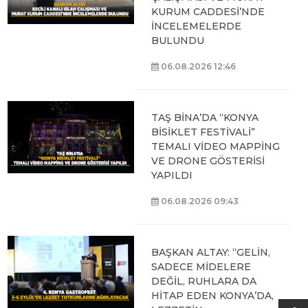
KURUM CADDESİ’NDE
İNCELEMELERDE
BULUNDU
06.08.2026 12:46
TAŞ BİNA’DA “KONYA
BİSİKLET FESTİVALİ”
TEMALI VİDEO MAPPİNG
VE DRONE GÖSTERİSİ
YAPILDI
06.08.2026 09:43
BAŞKAN ALTAY: “GELİN,
SADECE MİDELERE
DEĞİL, RUHLARA DA
HİTAP EDEN KONYA’DA,