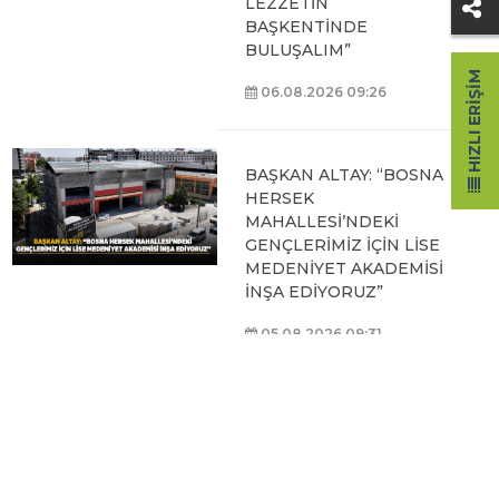
LEZZETİN
BAŞKENTİNDE
BULUŞALIM”
HIZLI ERIŞIM
06.08.2026 09:26
BAŞKAN ALTAY: “BOSNA
HERSEK
MAHALLESİ’NDEKİ
GENÇLERİMİZ İÇİN LİSE
MEDENİYET AKADEMİSİ
İNŞA EDİYORUZ”
05.08.2026 09:31
BAŞKAN ALTAY, HALİT
EROĞLU KUR’AN
KURSU’NDA
ÖĞRENCİLERLE BİR