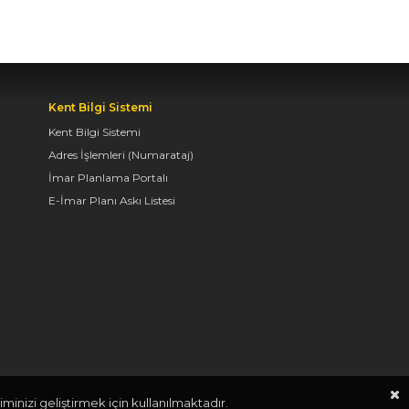
ARAYA GELDİ
04.08.2026 12:07
Kent Bilgi Sistemi
BAŞKAN ALTAY TÜM
KONYALILARI BİSİKLET
Kent Bilgi Sistemi
FESTİVALİ’NE DAVET
Adres İşlemleri (Numarataj)
ETTİ
İmar Planlama Portalı
E-İmar Planı Askı Listesi
04.08.2026 11:16
KONYA BİSİKLET
FESTİVALİ’NİN AÇILIŞI
COŞKUYLA
GERÇEKLEŞTİ
08.08.2026 12:41
minizi geliştirmek için kullanılmaktadır.