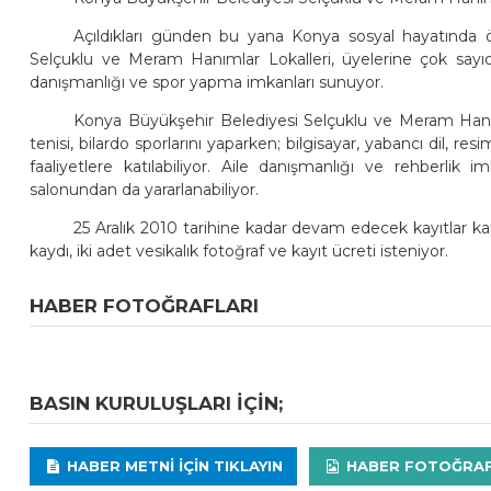
Açıldıkları günden bu yana Konya sosyal hayatında 
Selçuklu ve Meram Hanımlar Lokalleri, üyelerine çok sayıda 
danışmanlığı ve spor yapma imkanları sunuyor.
Konya Büyükşehir Belediyesi Selçuklu ve Meram Hanıml
tenisi, bilardo sporlarını yaparken; bilgisayar, yabancı dil, res
faaliyetlere katılabiliyor. Aile danışmanlığı ve rehberli
salonundan da yararlanabiliyor.
25 Aralık 2010 tarihine kadar devam edecek kayıtlar k
kaydı, iki adet vesikalık fotoğraf ve kayıt ücreti isteniyor.
HABER FOTOĞRAFLARI
BASIN KURULUŞLARI IÇIN;
HABER METNI IÇIN TIKLAYIN
HABER FOTOĞRAFLA