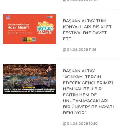
BAŞKAN ALTAY TÜM
KONYALILARI BİSİKLET
FESTİVALİ’NE DAVET
ETTİ
04.08.2026 11:16
BAŞKAN ALTAY:
“KONYA'YI TERCİH
EDECEK GENÇLERİMİZİ
HEM KALİTELİ BİR
EĞİTİM HEM DE
UNUTAMAYACAKLARI
BİR ÜNİVERSİTE HAYATI
BEKLİYOR”
04.08.2026 10:10