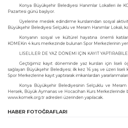
Konya Büyükşehir Belediyesi Hanımlar Lokalleri ile 
Pazartesi günü başlıyor.
Üyelerine meslek edindirme kurslarından sosyal aktiv
Büyükşehir Belediyesi Selçuklu ve Meram Hanımlar Lokali, kali
Konyanın sosyal ve kültürel hayatına önemli katıla
KOMEKin 4 kurs merkezinde bulunan Spor Merkezlerinin yeni d
LİSELİLER DE YAZ DÖNEMİ İÇİN KAYIT YAPTIRABİL
Geçtiğimiz kayıt döneminde yaz kursları için liseli 
sağlayan Büyükşehir Belediyesi; ilk kez 16 yaş ve üzeri liseli
Spor Merkezlerine kayıt yaptırarak imkanlardan yararlanmaların
Konya Büyükşehir Belediyesinin Selçuklu ve Meram 
Hersek, Büyük Aymanas ve Hocacihan Kurs Merkezlerinde bu
www.komek.org.tr adresleri üzerinden yapılacak.
HABER FOTOĞRAFLARI