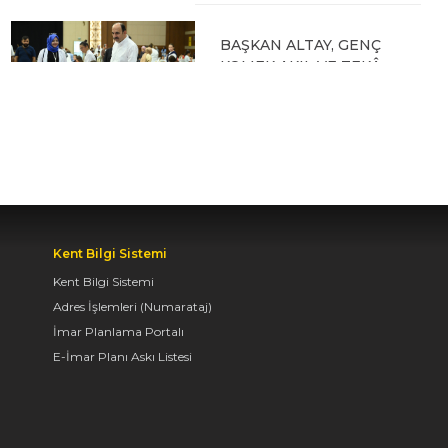
BAŞKAN ALTAY, GENÇ
KOMEK AKIL VE ZEKÂ
OYUNLARI’NIN FİNAL
TURUNDA
ÖĞRENCİLERİN
HEYECANINI PAYLAŞTI
06.08.2026 15:06
Kent Bilgi Sistemi
BAŞKAN ALTAY, KEÇİLİ
Kent Bilgi Sistemi
KANALI ISLAH
ÇALIŞMASI VE MURAT
Adres İşlemleri (Numarataj)
KURUM CADDESİ’NDE
İmar Planlama Portalı
İNCELEMELERDE
E-İmar Planı Askı Listesi
BULUNDU
06.08.2026 12:46