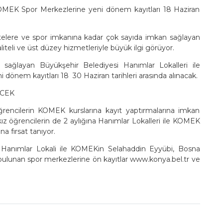
KOMEK Spor Merkezlerine yeni dönem kayıtları 18 Haziran
itelere ve spor imkanına kadar çok sayıda imkan sağlayan
teli ve üst düzey hizmetleriyle büyük ilgi görüyor.
r sağlayan Büyükşehir Belediyesi Hanımlar Lokalleri ile
önem kayıtları 18  30 Haziran tarihleri arasında alınacak.
ECEK
öğrencilerin KOMEK kurslarına kayıt yaptırmalarına imkan
 kız öğrencilerin de 2 aylığına Hanımlar Lokalleri ile KOMEK
a fırsat tanıyor.
Hanımlar Lokali ile KOMEKin Selahaddin Eyyübi, Bosna
lunan spor merkezlerine ön kayıtlar www.konya.bel.tr ve