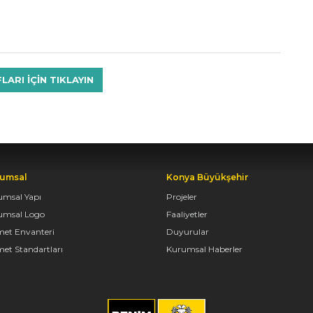
RI IÇIN TIKLAYIN
umsal
Konya Büyükşehir
umsal Yapı
Projeler
umsal Logo
Faaliyetler
met Envanteri
Duyurular
et Standartları
Kurumsal Haberler