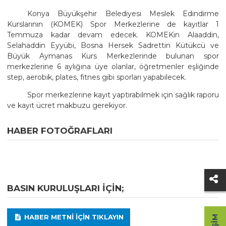
Konya Büyükşehir Belediyesi Meslek Edindirme
Kurslarının (KOMEK) Spor Merkezlerine de kayıtlar 1
Temmuza kadar devam edecek. KOMEKin Alaaddin,
Selahaddin Eyyübi, Bosna Hersek Sadrettin Kütükcü ve
Büyük Aymanas Kurs Merkezlerinde bulunan spor
merkezlerine 6 aylığına üye olanlar, öğretmenler eşliğinde
step, aerobik, plates, fitnes gibi sporları yapabilecek.
Spor merkezlerine kayıt yaptırabilmek için sağlık raporu
ve kayıt ücret makbuzu gerekiyor.
HABER FOTOĞRAFLARI
BASIN KURULUŞLARI IÇIN;
HABER METNI IÇIN TIKLAYIN