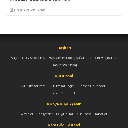
06.08.2026 12:46
Başkan
Başkan'ın Özgeçmişi
Başkan'ın Fotoğrafları
Önceki Başkanlar
Başkan'a Mesaj
Kurumsal
Kurumsal Yapı
Kurumsal Logo
Hizmet Envanteri
Hizmet Standartları
Konya Büyükşehir
Projeler
Faaliyetler
Duyurular
Kurumsal Haberler
Kent Bilgi Sistemi