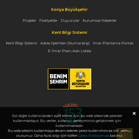
Konya Büyükşehir
Projeler
Faaliyetler
Duyurular
Kurumsal Haberler
Kent Bilgi Sistemi
Kent Bilgi Sistemi
Adres İşlemleri (Numarataj)
İmar Planlama Portalı
E-İmar Planı Askı Listesi
Sizi diğer kullanıcılardan ayırt etmek için bu web sitesinde çerezler
kullanmaktayız. Bu veriler, kullanıcı deneyiminizi geliştirmek için
kullanılmaktadır.
Bu web sitesini kullanmaya devam ederek çerez kullanımımıza izin vermiş
Copyright 2026, www.konya.bel.tr - Tüm Hakları Saklıdır - Bilgi İşlem Dairesi
Başkanlığı
olursunuz. Daha fazla bilgi için lütfen
Çerez Politikamıza
bakınız.