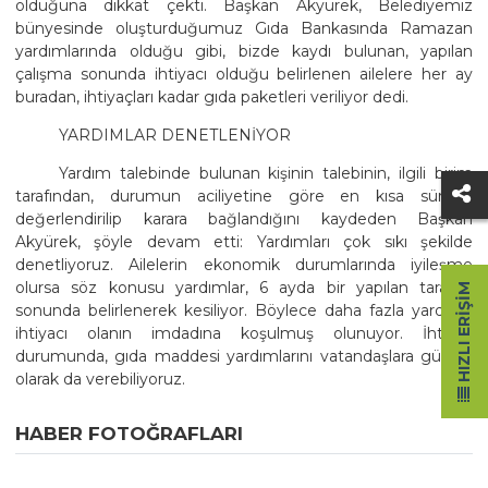
olduğuna dikkat çekti. Başkan Akyürek, Belediyemiz
bünyesinde oluşturduğumuz Gıda Bankasında Ramazan
yardımlarında olduğu gibi, bizde kaydı bulunan, yapılan
çalışma sonunda ihtiyacı olduğu belirlenen ailelere her ay
buradan, ihtiyaçları kadar gıda paketleri veriliyor dedi.
YARDIMLAR DENETLENİYOR
Yardım talebinde bulunan kişinin talebinin, ilgili birim
tarafından, durumun aciliyetine göre en kısa sürede
değerlendirilip karara bağlandığını kaydeden Başkan
Akyürek, şöyle devam etti: Yardımları çok sıkı şekilde
denetliyoruz. Ailelerin ekonomik durumlarında iyileşme
olursa söz konusu yardımlar, 6 ayda bir yapılan tarama
HIZLI ERIŞIM
sonunda belirlenerek kesiliyor. Böylece daha fazla yardıma
ihtiyacı olanın imdadına koşulmuş olunuyor. İhtiyaç
durumunda, gıda maddesi yardımlarını vatandaşlara günlük
olarak da verebiliyoruz.
HABER FOTOĞRAFLARI