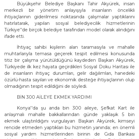
Büyükşehir Belediye Başkanı Tahir Akyürek, insan
merkezli bir yönetim anlayışıyla insanların öncelikli
ihtiyaçlarının giderilmesi noktasında çalışmalar yaptıklarını
hatırlatarak, yapılan sosyal belediyecilik hizmetlerinin
Türkiye''de birçok belediye tarafından model olarak alındığını
ifade etti.
İhtiyaç sahibi kişilerin alan taramasıyla ve mahalle
muhtarlarıyla temasa geçerek tespit edilmesi konusunda
titiz bir çalışma yürütüldüğünü kaydeden Başkan Akyürek,
Türkiyede ilk kez hayata geçirdikleri Sosyal Doku Haritası ile
de insanların ihtiyaç durumları, gelir dağılımları, hanedeki
özürlü-hasta sayıları ve ekonomik desteğe ihtiyaçlarının olup
olmadığının tespit edildiğini de söyledi.
BİN 300 AİLEYE EKMEK YARDIMI
Konya''da şu anda bin 300 aileye, Şefkat Kart ile
anlaşmalı mahalle bakkallarından günde yaklaşık 5 bin
ekmek ulaştırıldığını vurgulayan Başkan Akyürek, kimseyi
rencide etmeden yaptıkları bu hizmetin yanında; en önemli
sosyal yardım hizmetlerinden birinin de Gıda Bankası