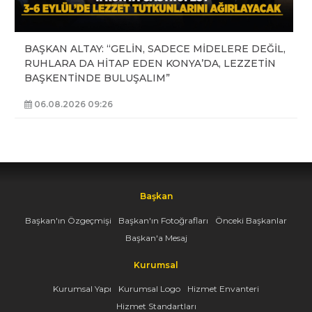
BAŞKAN ALTAY: “GELİN, SADECE MİDELERE DEĞİL,
RUHLARA DA HİTAP EDEN KONYA’DA, LEZZETİN
BAŞKENTİNDE BULUŞALIM”
06.08.2026 09:26
Başkan
Başkan'ın Özgeçmişi
Başkan'ın Fotoğrafları
Önceki Başkanlar
Başkan'a Mesaj
Kurumsal
Kurumsal Yapı
Kurumsal Logo
Hizmet Envanteri
Hizmet Standartları