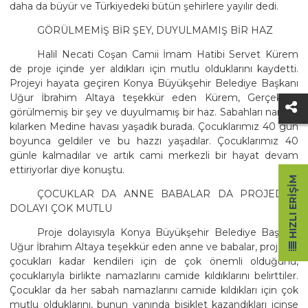
daha da büyür ve Türkiyedeki bütün şehirlere yayılır dedi.
GÖRÜLMEMİŞ BİR ŞEY, DUYULMAMIŞ BİR HAZ
Halil Necati Coşan Camii İmam Hatibi Servet Kürem
de proje içinde yer aldıkları için mutlu olduklarını kaydetti.
Projeyi hayata geçiren Konya Büyükşehir Belediye Başkanı
Uğur İbrahim Altaya teşekkür eden Kürem, Gerçekten
görülmemiş bir şey ve duyulmamış bir haz. Sabahları namaz
kılarken Medine havası yaşadık burada. Çocuklarımız 40 gün
boyunca geldiler ve bu hazzı yaşadılar. Çocuklarımız 40
günle kalmadılar ve artık cami merkezli bir hayat devam
ettiriyorlar diye konuştu.
HIZLI ERIŞIM
ÇOCUKLAR DA ANNE BABALAR DA PROJEDEN
DOLAYI ÇOK MUTLU
Proje dolayısıyla Konya Büyükşehir Belediye Başkanı
Uğur İbrahim Altaya teşekkür eden anne ve babalar, projenin
çocukları kadar kendileri için de çok önemli olduğunu,
çocuklarıyla birlikte namazlarını camide kıldıklarını belirttiler.
Çocuklar da her sabah namazlarını camide kıldıkları için çok
mutlu olduklarını, bunun yanında bisiklet kazandıkları içinse