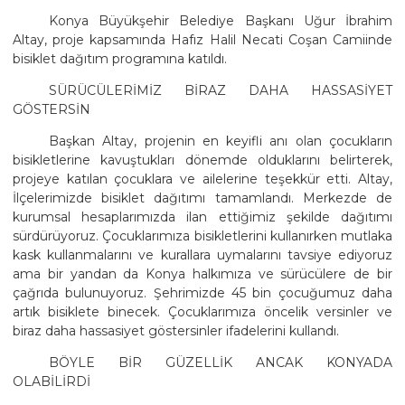
Konya Büyükşehir Belediye Başkanı Uğur İbrahim
Altay, proje kapsamında Hafız Halil Necati Coşan Camiinde
bisiklet dağıtım programına katıldı.
SÜRÜCÜLERİMİZ BİRAZ DAHA HASSASİYET
GÖSTERSİN
Başkan Altay, projenin en keyifli anı olan çocukların
bisikletlerine kavuştukları dönemde olduklarını belirterek,
projeye katılan çocuklara ve ailelerine teşekkür etti. Altay,
İlçelerimizde bisiklet dağıtımı tamamlandı. Merkezde de
kurumsal hesaplarımızda ilan ettiğimiz şekilde dağıtımı
sürdürüyoruz. Çocuklarımıza bisikletlerini kullanırken mutlaka
kask kullanmalarını ve kurallara uymalarını tavsiye ediyoruz
ama bir yandan da Konya halkımıza ve sürücülere de bir
çağrıda bulunuyoruz. Şehrimizde 45 bin çocuğumuz daha
artık bisiklete binecek. Çocuklarımıza öncelik versinler ve
biraz daha hassasiyet göstersinler ifadelerini kullandı.
BÖYLE BİR GÜZELLİK ANCAK KONYADA
OLABİLİRDİ