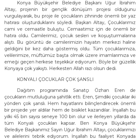
Konya Büyükşehir Belediye Başkanı Uğur İbrahim
Altay, projenin bir gençlik dönüşüm projesi olduğunu
vurgulayarak, bu proje ile çocukların zihninde önemli bir yaz
hatırası oluşturduklarını söyledi. Başkan Altay, Çocuklarımız
cami ve cemaatle buluştu. Cemaatimiz için de önemli bir
hatıra oldu. Camilerimiz, çocuk sesleri ve koşuşturmalarına
alıştı. Bu görüntü de camilerimizin hayatın merkezi haline
geldiğini bir kez daha göstermiş oldu. Tüm çocuklarımıza,
velilerimize, müftümüz başta olmak üzere imamlarımıza ve
emeği geçen herkese teşekkür ediyorum. Böyle bir güzellik
Konyaya çok yakıştı. Herkesten Allah razı olsun dedi.
KONYALI ÇOCUKLAR ÇOK ŞANSLI
Dağıtım programında Sanatçı Özhan Eren de
çocukların mutluluğuna şahitlik etti. Eren, Şimdiki çocuklar iki
yönden çok şanslı. Hem hayatlarını bilinçlendirecek önemli
bir projede yer aldılar hem de bisiklet kazandılar. İnşallah bu
yılki 45 bin sayısı seneye 100 bin olur ve ilerleyen yıllarda da
tüm Konyalı çocukları kapsar. Ben Konya Büyükşehir
Belediye Başkanımız Sayın Uğur İbrahim Altayı, çocuklarımızı
ve ailelerini tebrik ediyorum. İnşallah bu faaliyet Konyada