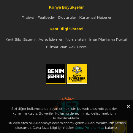
Konya Büyükşehir
Projeler
Faaliyetler
Duyurular
Kurumsal Haberler
Kent Bilgi Sistemi
Kent Bilgi Sistemi
Adres İşlemleri (Numarataj)
İmar Planlama Portalı
E-İmar Planı Askı Listesi
Sizi diğer kullanıcılardan ayırt etmek için bu web sitesinde çerezler
kullanmaktayız. Bu veriler, kullanıcı deneyiminizi geliştirmek için
kullanılmaktadır.
Bu web sitesini kullanmaya devam ederek çerez kullanımımıza izin vermiş
Copyright 2026, www.konya.bel.tr - Tüm Hakları Saklıdır - Bilgi İşlem Dairesi
Başkanlığı
olursunuz. Daha fazla bilgi için lütfen
Çerez Politikamıza
bakınız.