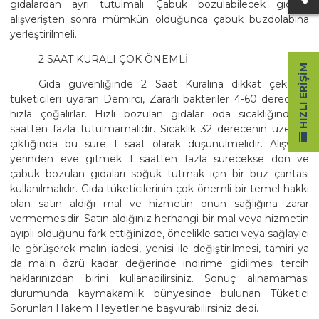
gıdalardan ayrı tutulmalı. Çabuk bozulabilecek gıdalar
alışverişten sonra mümkün olduğunca çabuk buzdolabına
yerleştirilmeli.
2 SAAT KURALI ÇOK ÖNEMLİ
HIZLI ERIŞIM
Gıda güvenliğinde 2 Saat Kuralına dikkat çekerek
tüketicileri uyaran Demirci, Zararlı bakteriler 4-60 derecede
hızla çoğalırlar. Hızlı bozulan gıdalar oda sıcaklığında 2
saatten fazla tutulmamalıdır. Sıcaklık 32 derecenin üzerine
çıktığında bu süre 1 saat olarak düşünülmelidir. Alışveriş
yerinden eve gitmek 1 saatten fazla sürecekse don ve
çabuk bozulan gıdaları soğuk tutmak için bir buz çantası
kullanılmalıdır. Gıda tüketicilerinin çok önemli bir temel hakkı
olan satın aldığı mal ve hizmetin onun sağlığına zarar
vermemesidir. Satın aldığınız herhangi bir mal veya hizmetin
ayıplı olduğunu fark ettiğinizde, öncelikle satıcı veya sağlayıcı
ile görüşerek malın iadesi, yenisi ile değiştirilmesi, tamiri ya
da malın özrü kadar değerinde indirime gidilmesi tercih
haklarınızdan birini kullanabilirsiniz. Sonuç alınamaması
durumunda kaymakamlık bünyesinde bulunan Tüketici
Sorunları Hakem Heyetlerine başvurabilirsiniz dedi.