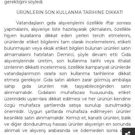
gerektiğini söyledi.
ÜRÜNLERİN SON KULLANMA TARİHİNE DİKKAT!
Vatandaşların gıda alışverişlerini özellikle iftar sonrası
yapmalarını, alışverişe liste hazırlayarak çıkmalarını, özellikle
hijyen kurallarına dikkat eden yerleri tercih etmelerini,
ürünlerde etiket bilgilerini tam olarak incelemelerini, etiketi
bulunmayan veya eksik etiket bilgileri bulunan ürünleri satın
almamalarını hatırlatan Demirci, şöyle devam etti: Gıda
alışverişlerinde üretim, son kullanma tarihi veya ithalat
izinlerinin dikkatli incelenmesi, özellikle kampanyalı ürünlerde
vatandaşlarımızın ısrarla son kullanma tarihlerine dikkat
etmesi gerekiyor. Gıda satın alırken zarar görmüş ambalaja
sahip gıda ürünleri risk taşıyabileceğinden satın
alınmamalıdır. Gıdaların muhafazası hususunda, etiket
üzerindeki uyarı¬lara dikkat edilmesi ve her ürünün kendine
özgü muhafaza şartlarında satışa sunulup sunulmadığı
önemlidir. Uygun şartlarda muhafaza edilmeyen ürünler
kesinlikle satın alınmamalıdır. Kırmızı et, kanatlı ürünleri, balık
ve diğer dondurulmuş hassas ürünler alışverişin en sonunda
alınmalı ve alışveriş arabasında ve ödemeden sonra diğer