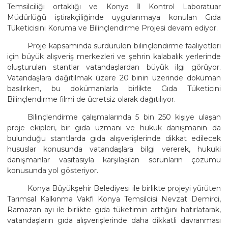
Temsilciliği ortaklığı ve Konya İl Kontrol Laboratuar
Müdürlüğü iştirakçiliğinde uygulanmaya konulan Gıda
Tüketicisini Koruma ve Bilinçlendirme Projesi devam ediyor.
Proje kapsamında sürdürülen bilinçlendirme faaliyetleri
için büyük alışveriş merkezleri ve şehrin kalabalık yerlerinde
oluşturulan stantlar vatandaşlardan büyük ilgi görüyor.
Vatandaşlara dağıtılmak üzere 20 binin üzerinde doküman
basılırken, bu dokümanlarla birlikte Gıda Tüketicini
Bilinçlendirme filmi de ücretsiz olarak dağıtılıyor.
Bilinçlendirme çalışmalarında 5 bin 250 kişiye ulaşan
proje ekipleri, bir gıda uzmanı ve hukuk danışmanın da
bulunduğu stantlarda gıda alışverişlerinde dikkat edilecek
hususlar konusunda vatandaşlara bilgi vererek, hukuki
danışmanlar vasıtasıyla karşılaşılan sorunların çözümü
konusunda yol gösteriyor.
Konya Büyükşehir Belediyesi ile birlikte projeyi yürüten
Tarımsal Kalkınma Vakfı Konya Temsilcisi Nevzat Demirci,
Ramazan ayı ile birlikte gıda tüketimin arttığını hatırlatarak,
vatandaşların gıda alışverişlerinde daha dikkatli davranması