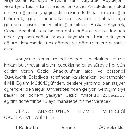
Büyükşehir Belediye Başkanı Tahir Akyürek, Büyükşehir
Belediyesi tarafından tahsis edilen Gezici Anaokulu'nun okul
öncesi eğitimin yaygınlaştırılmasına katkıda bulunacağını
belirterek, gezici anaokullarının sayısının artırılması için
gereken çalışmaların yapılacağını bildirdi. Başkan Akyürek,
Gezici Anaokulu'nun bir sembol olduğunu ve bu konuda
neler yapılabileceğini ortaya koyduğunu belirterek yeni
eğitim döneminde tüm öğrenci ve öğretmenlere başarılar
diledi.
Konya'nın kenar mahallelerinde, anaokuluna gitme
imkanı bulamayan ailelerin çocuklarına bir ay süreyle her gün
eğitim veren Gezici Anaokulu'nun aracı ve personeli
Büyükşehir Belediyesi tarafından karşılanırken; öğretmenler
İl Milli Eğitim Müdürlüğü'nden, derslere yardımcı olan stajyer
öğrenciler de Selçuk Üniversitesi'nden geliyor. Geçtiğimiz yıl
başarılı bir dönem yaşayan Gezici Anaokulu 2006-2007
eğitim döneminde 10 ayrı mahallede hizmet verecek.
GEZİCİ ANAKOLU'NUN HİZMET VERECEĞİ
OKULLAR VE TARİHLERİ
1-Bedrettin Demirel İÖO-Selçuklu-