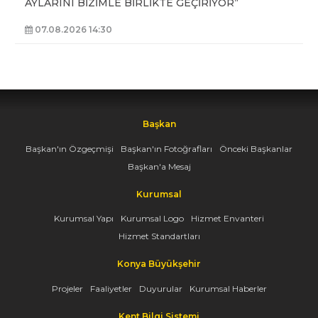
AYLARINI BİZİMLE BİRLİKTE GEÇİRİYOR”
07.08.2026 14:30
Başkan
Başkan'ın Özgeçmişi
Başkan'ın Fotoğrafları
Önceki Başkanlar
Başkan'a Mesaj
Kurumsal
Kurumsal Yapı
Kurumsal Logo
Hizmet Envanteri
Hizmet Standartları
Konya Büyükşehir
Projeler
Faaliyetler
Duyurular
Kurumsal Haberler
Kent Bilgi Sistemi