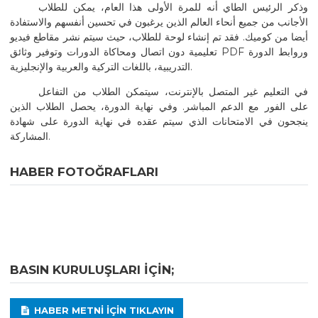
وذكر الرئيس الطاي أنه للمرة الأولى هذا العام، يمكن للطلاب
الأجانب من جميع أنحاء العالم الذين يرغبون في تحسين أنفسهم والاستفادة
أيضا من كوميك. فقد تم إنشاء لوحة للطلاب، حيث سيتم نشر مقاطع فيديو
تعليمية دون اتصال ومحاكاة الدورات وتوفير وثائق PDF وروابط الدورة
التدريبية، باللغات التركية والعربية والإنجليزية.
في التعليم غير المتصل بالإنترنت، سيتمكن الطلاب من التفاعل
على الفور مع الدعم المباشر. وفي نهاية الدورة، يحصل الطلاب الذين
ينجحون في الامتحانات الذي سيتم عقده في نهاية الدورة على شهادة
المشاركة.
HABER FOTOĞRAFLARI
BASIN KURULUŞLARI IÇIN;
HABER METNI IÇIN TIKLAYIN