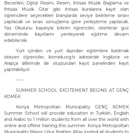
Becerileri, Dijital Resim, Resim, İhtisas Müzik Bağlama ve
İhtisas Müzik Gitar gibi ihtisas kurslarına kayıt olan
öğrencilere seçecekleri branşlarda seviye belirleme sınavı
yapılacak ve sınav sonuçlarına göre yerleştirme yapılacak.
Yaz Okulunu başarıyla bitiren öğrenciler, isterlerse güz
döneminde kayıtlarını yenileyerek eğitime devam
edebilecek.
Yurt içinden ve yurt dışından eğitimlere katılmak
isteyen öğrenciler, komek.org.tr adresinde İngilizce ve
Arapça dillerinde de oluşturulan kayıt panelinden kayıt
yaptırabiliyor.
-----
SUMMER SCHOOL EXCITEMENT BEGINS AT GENÇ
KOMEK
Konya Metropolitan Municipality GENÇ KOMEK
Summer School will provide education in Turkish, English
and Arabic to 1 million students from all over the world with
online and offline training this summer. Konya Metropolitan
Municipality Mayor Uğur İbrahim Altay invited all students to