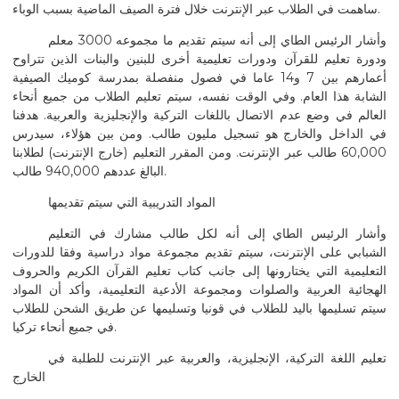
ساهمت في الطلاب عبر الإنترنت خلال فترة الصيف الماضية بسبب الوباء.
وأشار الرئيس الطاي إلى أنه سيتم تقديم ما مجموعه 3000 معلم
ودورة تعليم للقرآن ودورات تعليمية أخرى للبنين والبنات الذين تتراوح
أعمارهم بين 7 و14 عاما في فصول منفصلة بمدرسة كوميك الصيفية
الشابة هذا العام. وفي الوقت نفسه، سيتم تعليم الطلاب من جميع أنحاء
العالم في وضع عدم الاتصال باللغات التركية والإنجليزية والعربية. هدفنا
في الداخل والخارج هو تسجيل مليون طالب. ومن بين هؤلاء، سيدرس
60,000 طالب عبر الإنترنت. ومن المقرر التعليم (خارج الإنترنت) لطلابنا
البالغ عددهم 940,000 طالب.
المواد التدريبية التي سيتم تقديمها
وأشار الرئيس الطاي إلى أنه لكل طالب مشارك في التعليم
الشبابي على الإنترنت، سيتم تقديم مجموعة مواد دراسية وفقا للدورات
التعليمية التي يختارونها إلى جانب كتاب تعليم القرآن الكريم والحروف
الهجائية العربية والصلوات ومجموعة الأدعية التعليمية، وأكد أن المواد
سيتم تسليمها باليد للطلاب في قونيا وتسليمها عن طريق الشحن للطلاب
في جميع أنحاء تركيا.
تعليم اللغة التركية، الإنجليزية، والعربية عبر الإنترنت للطلبة في
الخارج