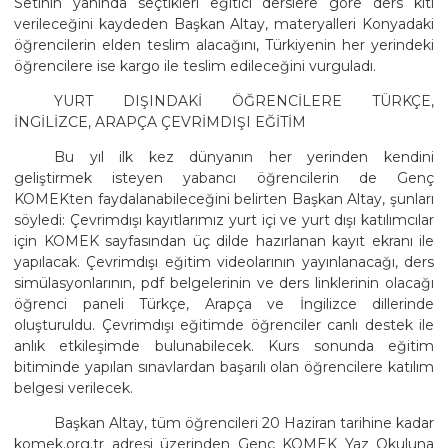
Setinin yanında seçtikleri eğitici derslere göre ders kiti
verileceğini kaydeden Başkan Altay, materyalleri Konyadaki
öğrencilerin elden teslim alacağını, Türkiyenin her yerindeki
öğrencilere ise kargo ile teslim edileceğini vurguladı.
YURT DIŞINDAKİ ÖĞRENCİLERE TÜRKÇE,
İNGİLİZCE, ARAPÇA ÇEVRİMDIŞI EĞİTİM
Bu yıl ilk kez dünyanın her yerinden kendini
geliştirmek isteyen yabancı öğrencilerin de Genç
KOMEKten faydalanabileceğini belirten Başkan Altay, şunları
söyledi: Çevrimdışı kayıtlarımız yurt içi ve yurt dışı katılımcılar
için KOMEK sayfasından üç dilde hazırlanan kayıt ekranı ile
yapılacak. Çevrimdışı eğitim videolarının yayınlanacağı, ders
simülasyonlarının, pdf belgelerinin ve ders linklerinin olacağı
öğrenci paneli Türkçe, Arapça ve İngilizce dillerinde
oluşturuldu. Çevrimdışı eğitimde öğrenciler canlı destek ile
anlık etkileşimde bulunabilecek. Kurs sonunda eğitim
bitiminde yapılan sınavlardan başarılı olan öğrencilere katılım
belgesi verilecek.
Başkan Altay, tüm öğrencileri 20 Haziran tarihine kadar
komek.org.tr adresi üzerinden Genç KOMEK Yaz Okuluna