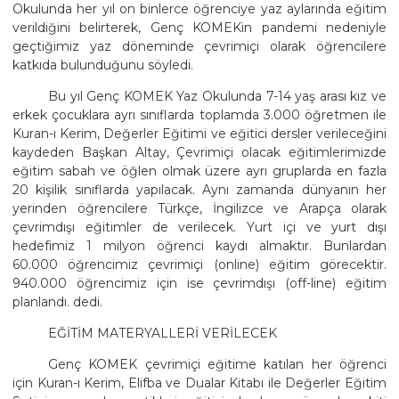
Okulunda her yıl on binlerce öğrenciye yaz aylarında eğitim
verildiğini belirterek, Genç KOMEKin pandemi nedeniyle
geçtiğimiz yaz döneminde çevrimiçi olarak öğrencilere
katkıda bulunduğunu söyledi.
Bu yıl Genç KOMEK Yaz Okulunda 7-14 yaş arası kız ve
erkek çocuklara ayrı sınıflarda toplamda 3.000 öğretmen ile
Kuran-ı Kerim, Değerler Eğitimi ve eğitici dersler verileceğini
kaydeden Başkan Altay, Çevrimiçi olacak eğitimlerimizde
eğitim sabah ve öğlen olmak üzere ayrı gruplarda en fazla
20 kişilik sınıflarda yapılacak. Aynı zamanda dünyanın her
yerinden öğrencilere Türkçe, İngilizce ve Arapça olarak
çevrimdışı eğitimler de verilecek. Yurt içi ve yurt dışı
hedefimiz 1 milyon öğrenci kaydı almaktır. Bunlardan
60.000 öğrencimiz çevrimiçi (online) eğitim görecektir.
940.000 öğrencimiz için ise çevrimdışı (off-line) eğitim
planlandı. dedi.
EĞİTİM MATERYALLERİ VERİLECEK
Genç KOMEK çevrimiçi eğitime katılan her öğrenci
için Kuran-ı Kerim, Elifba ve Dualar Kitabı ile Değerler Eğitim