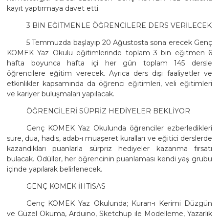
kayıt yaptırmaya davet etti.
3 BİN EĞİTMENLE ÖĞRENCİLERE DERS VERİLECEK
5 Temmuzda başlayıp 20 Ağustosta sona erecek Genç
KOMEK Yaz Okulu eğitimlerinde toplam 3 bin eğitmen 6
hafta boyunca hafta içi her gün toplam 145 dersle
öğrencilere eğitim verecek. Ayrıca ders dışı faaliyetler ve
etkinlikler kapsamında da öğrenci eğitimleri, veli eğitimleri
ve kariyer buluşmaları yapılacak.
ÖĞRENCİLERİ SÜPRİZ HEDİYELER BEKLİYOR
Genç KOMEK Yaz Okulunda öğrenciler ezberledikleri
sure, dua, hadis, adab-ı muaşeret kuralları ve eğitici derslerde
kazandıkları puanlarla sürpriz hediyeler kazanma fırsatı
bulacak. Ödüller, her öğrencinin puanlaması kendi yaş grubu
içinde yapılarak belirlenecek.
GENÇ KOMEK İHTİSAS
Genç KOMEK Yaz Okulunda; Kuran-ı Kerimi Düzgün
ve Güzel Okuma, Arduino, Sketchup ile Modelleme, Yazarlık