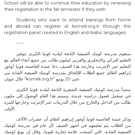
School will be able to continue their education by renewing
their registration in the fall semester if they wish.
Students who want to attend trainings from home
and abroad can register at komek.org.tr through the
registration panel created in English and Arabic languages.
-----
ستقوم مدرسة كومك الصيفية التابعة لبلدية قونيا الكبرى بتوفير
التعليم التركي والإنجليزي والعربي لمليون طالب من جميع أنحاء العالم مع
التعليم عبر الإنترنت وخارجه هذا الصيف. دعا عمدة العاصمة قونيا أوغور
إبراهيم الطاي جميع الطلاب للإلتحاق بمدرسة كوميك الصيفية الشابة من
خلال عنوان "komek.org.tr" حتى 20 يونيو.
ستبدأ مدرسة كوميك الصيفية الصغيرة التابعة لبلدية قونيا الكبرى
في تسجيل فصول دراسية جديدة، وسيتم هذا العام الوصول إلى مليون
طالب من الداخل والخارج من خلال التدريبات عبر الإنترنت وخارجها للمرة
الأولى.
وذكر عمدة العاصمة قونيا أوغور إبراهيم الطاي أن عشرات الآلاف
من الطلاب يتم تعليمهم في أشهر الصيف كل عام في مدرسة كوميك
الصيفية الشابة، التي أصبحت علامة تجارية لقونيا، وقال إن يونغ كوميك