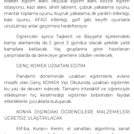
bisiklet eğitim alanı, okçuluk eğitim alanı, bocce eğitim
istasyonu, kazı alanı, sihirli labirent, çubuk yakalama oyunu,
mantar toplama oyunu, kuyruk yakalama, ilk yardım etkinliği,
kale oyunu, AFAD etkinliği, golf gibi keyifli oyunlarla
unutulmaz anlar geçirmesi hedefleniyor.
Öğrenciler ayrıca Taşkent ve Beyşehir ilçelerindeki
kamp alanlarında da 2 gece 3 gündüz olacak şekilde yatılı
kamplara katılacak. Yaş gruplarına göre hazırlanan
yarışmalarda da dereceye girenlere ödüller verilecek.
GENÇ KOMEK UZAKTAN EĞİTİM
Pandemi döneminde uzaktan eğitimlerle evlere
misafir olan Genç KOMEK Yaz Okulunda, uzaktan eğitimler
bu yaz da devam edecek. Tamamı interaktif ve öğrenciyle
etkileşimin hiç kesilmediği eğitimler birbirinden faydalı
etkinliklerle çocuklarla buluşacak.
KONYA DIŞINDAKİ ÖĞRENCİLERE MALZEMELERİ
ÜCRETSİZ ULAŞTIRILACAK
Elif-ba, Kuran-ı Kerim, el sanatları, algoritma, sanat