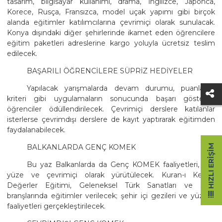
tasarım, bilgisayar kullanımı, drama, İngilizce, Japonca,
Korece, Rusça, Fransızca, model uçak yapımı gibi birçok
alanda eğitimler katılımcılarına çevrimiçi olarak sunulacak.
Konya dışındaki diğer şehirlerinde ikamet eden öğrencilere
eğitim paketleri adreslerine kargo yoluyla ücretsiz teslim
edilecek.
BAŞARILI ÖĞRENCİLERE SÜPRİZ HEDİYELER
Yapılacak yarışmalarda devam durumu, puanlama
kriteri gibi uygulamaların sonucunda başarı gösteren
öğrenciler ödüllendirilecek. Çevrimiçi derslere katılanlar
isterlerse çevrimdışı derslere de kayıt yaptırarak eğitimden
faydalanabilecek.
HIZLI ERIŞIM
BALKANLARDA GENÇ KOMEK
Bu yaz Balkanlarda da Genç KOMEK faaliyetleri, yüz
yüze ve çevrimiçi olarak yürütülecek. Kuran-ı Kerim,
Değerler Eğitimi, Geleneksel Türk Sanatları ve spor
branşlarında eğitimler verilecek; şehir içi gezileri ve yüzme
faaliyetleri gerçekleştirilecek.