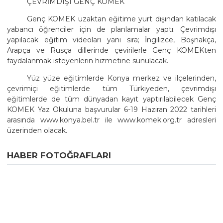
ÇEVRİMDIŞI GENÇ KOMEK
Genç KOMEK uzaktan eğitime yurt dışından katılacak
yabancı öğrenciler için de planlamalar yaptı. Çevrimdışı
yapılacak eğitim videoları yanı sıra; İngilizce, Boşnakça,
Arapça ve Rusça dillerinde çevirilerle Genç KOMEKten
faydalanmak isteyenlerin hizmetine sunulacak.
Yüz yüze eğitimlerde Konya merkez ve ilçelerinden,
çevrimiçi eğitimlerde tüm Türkiyeden, çevrimdışı
eğitimlerde de tüm dünyadan kayıt yaptırılabilecek Genç
KOMEK Yaz Okuluna başvurular 6-19 Haziran 2022 tarihleri
arasında www.konya.bel.tr ile www.komek.org.tr adresleri
üzerinden olacak.
HABER FOTOĞRAFLARI