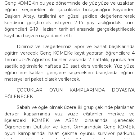
Genç KOMEKin bu yaz döneminde de yüz yüze ve uzaktan
eğitim seçenekleri ile çocuklarla buluşacağını kaydeden
Başkan Altay, tatillerini en güzel şekilde değerlendirerek
kendisini geliştirmek isteyen 7-14 yaş aralığındaki tüm
öğrencileri 6-19 Haziran tarihleri arasında gerçekleştirilecek
kayıtlara başvurmaya davet etti.
Dinimiz ve Değerlerimiz, Spor ve Sanat başlıklarında
eğitim verecek Genç KOMEKe kayıt yaptıran öğrencilere 4
Temmuz-26 Ağustos tarihleri arasında 7 haftalık, günlük 4er
saatlik eğitimlerle haftada 20 saat ders verilecek. Yüz yüze
eğitimlere katılan gençlere seçecekleri branşlarda eğitim
materyalleri paket olarak verilercek.
ÇOCUKLAR OYUN KAMPLARINDA DOYASIYA
EĞLENECEK
Sabah ve öğle olmak üzere iki grup şeklinde planlanan
dersler kapsamında yüz yüze eğitimler merkez ve
ilçelerdeki KOMEK ve ASEM binalarında işlenecek.
Öğrencilerin Dutlukır ve Kent Ormanındaki Genç KOMEK
oyun kamplarında; halat çekme oyunu, survivor parkuru,