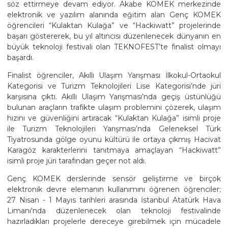
söz ettirmeye devam ediyor. Akabe KOMEK merkezinde
elektronik ve yazılım alanında eğitim alan Genç KOMEK
öğrencileri “Kulaktan Kulağa” ve “Hackiwatt” projelerinde
başarı göstererek, bu yıl altıncısı düzenlenecek dünyanın en
büyük teknoloji festivali olan TEKNOFEST’te finalist olmayı
başardı.
Finalist öğrenciler, Akıllı Ulaşım Yarışması İlkokul-Ortaokul
Kategorisi ve Turizm Teknolojileri Lise Kategorisi’nde jüri
karşısına çıktı. Akıllı Ulaşım Yarışması’nda geçiş üstünlüğü
bulunan araçların trafikte ulaşım problemini çözerek, ulaşım
hızını ve güvenliğini artıracak “Kulaktan Kulağa” isimli proje
ile Turizm Teknolojileri Yarışması’nda Geleneksel Türk
Tiyatrosunda gölge oyunu kültürü ile ortaya çıkmış Hacivat
Karagöz karakterlerini tanıtmaya amaçlayan “Hackiwatt”
isimli proje jüri tarafından geçer not aldı.
Genç KOMEK derslerinde sensör geliştirme ve birçok
elektronik devre elemanın kullanımını öğrenen öğrenciler;
27 Nisan - 1 Mayıs tarihleri arasında İstanbul Atatürk Hava
Limanı'nda düzenlenecek olan teknoloji festivalinde
hazırladıkları projelerle dereceye girebilmek için mücadele