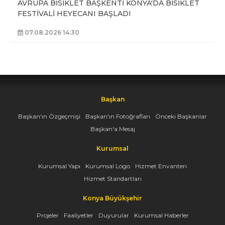
AVRUPA BİSİKLET BAŞKENTİ KONYA'DA BİSİKLET
FESTİVALİ HEYECANI BAŞLADI
07.08.2026 14:30
Başkan
Başkan'ın Özgeçmişi
Başkan'ın Fotoğrafları
Önceki Başkanlar
Başkan'a Mesaj
Kurumsal
Kurumsal Yapı
Kurumsal Logo
Hizmet Envanteri
Hizmet Standartları
Konya Büyükşehir
Projeler
Faaliyetler
Duyurular
Kurumsal Haberler