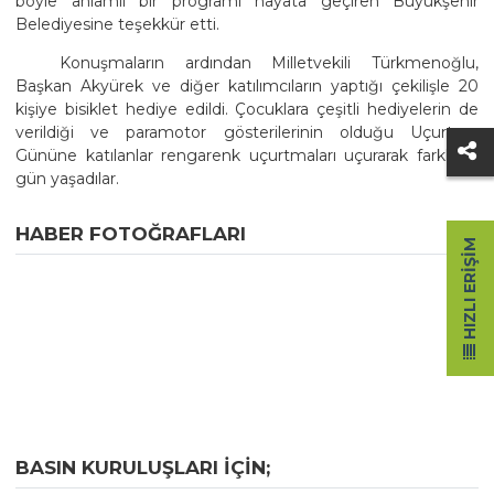
böyle anlamlı bir programı hayata geçiren Büyükşehir
Belediyesine teşekkür etti.
Konuşmaların ardından Milletvekili Türkmenoğlu,
Başkan Akyürek ve diğer katılımcıların yaptığı çekilişle 20
kişiye bisiklet hediye edildi. Çocuklara çeşitli hediyelerin de
verildiği ve paramotor gösterilerinin olduğu Uçurtma
Gününe katılanlar rengarenk uçurtmaları uçurarak farklı bir
gün yaşadılar.
HABER FOTOĞRAFLARI
HIZLI ERIŞIM
BASIN KURULUŞLARI IÇIN;