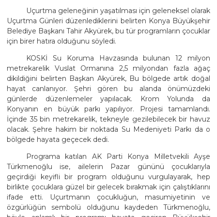
Uçurtma geleneğinin yaşatılması için geleneksel olarak
Uçurtma Günleri düzenlediklerini belirten Konya Büyükşehir
Belediye Başkanı Tahir Akyürek, bu tür programların çocuklar
için birer hatıra olduğunu söyledi.
KOSKİ Su Koruma Havzasında bulunan 12 milyon
metrekarelik Vuslat Ormanına 2,5 milyondan fazla ağaç
dikildiğini belirten Başkan Akyürek, Bu bölgede artık doğal
hayat canlanıyor. Şehri gören bu alanda önümüzdeki
günlerde düzenlemeler yapılacak. Krom Yolunda da
Konyanın en büyük parkı yapılıyor. Projesi tamamlandı.
İçinde 35 bin metrekarelik, tekneyle gezilebilecek bir havuz
olacak. Şehre hakim bir noktada Su Medeniyeti Parkı da o
bölgede hayata geçecek dedi.
Programa katılan AK Parti Konya Milletvekili Ayşe
Türkmenoğlu ise, ailelerin Pazar gününü çocuklarıyla
geçirdiği keyifli bir program olduğunu vurgulayarak, hep
birlikte çocuklara güzel bir gelecek bırakmak için çalıştıklarını
ifade etti. Uçurtmanın çocukluğun, masumiyetinin ve
özgürlüğün sembolü olduğunu kaydeden Türkmenoğlu,