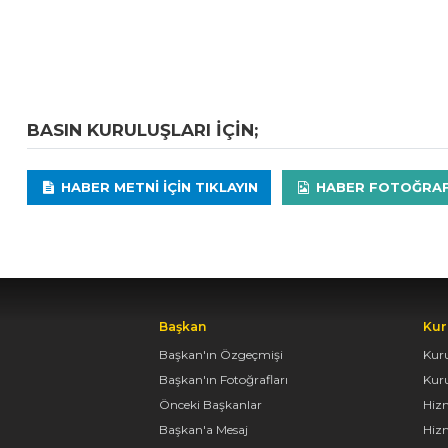
BASIN KURULUŞLARI IÇIN;
HABER METNI IÇIN TIKLAYIN
HABER FOTOĞRAFLA
Başkan
Kur
Başkan'ın Özgeçmişi
Kur
Başkan'ın Fotoğrafları
Kur
Önceki Başkanlar
Hiz
Başkan'a Mesaj
Hizm