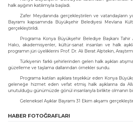
halk aşığının katılımıyla başladı.
Zafer Meydanında gerçekleştirilen ve vatandaşların y
Bayramı kapsamında Büyükşehir Belediyesi Mevlana Kült
gerçekleştirildi.
Programa Konya Büyükşehir Belediye Başkanı Tahir 
Halıcı, akademisyenler, kültür-sanat insanları ve halk aşı
programın jüri üyeliklerini Prof. Dr. Ali Berat Alptekin, Araş
Türkiyenin farklı şehirlerinden gelen halk aşıkları at
güzelleme ve taşlama dallarından örnekler sundu.
Programa katılan aşıklara teşekkür eden Konya Büyükş
geleneğe hizmet eden vefat etmiş halk aşıklarına da All
unutulduğu günümüzde gönül insanlarıyla birlikte olmanın bi
Geleneksel Aşıklar Bayramı 31 Ekim akşamı gerçekleştir
HABER FOTOĞRAFLARI