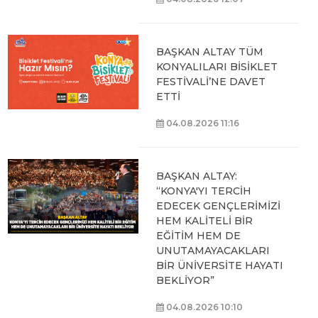
BAŞKAN ALTAY TÜM
KONYALILARI BİSİKLET
FESTİVALİ’NE DAVET
ETTİ
04.08.2026 11:16
BAŞKAN ALTAY:
“KONYA'YI TERCİH
EDECEK GENÇLERİMİZİ
HEM KALİTELİ BİR
EĞİTİM HEM DE
UNUTAMAYACAKLARI
BİR ÜNİVERSİTE HAYATI
BEKLİYOR”
04.08.2026 10:10