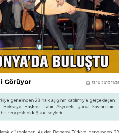
gi Görüyor
31.10.2013 11:35
iye genelinden 28 halk aşığının katılımıyla gerçekleşen
r Belediye Başkanı Tahir Akyürek, gönül kavramının
bir zenginlik olduğunu söyledi.
larak düzenlenen Aşıklar Bayramı Türkiye genelinden 28