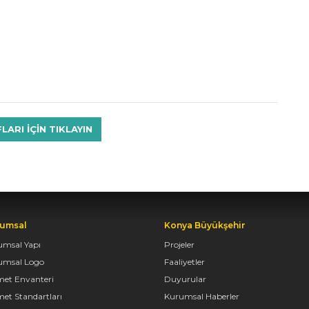
RI IÇIN TIKLAYIN
umsal
Konya Büyükşehir
umsal Yapı
Projeler
umsal Logo
Faaliyetler
met Envanteri
Duyurular
et Standartları
Kurumsal Haberler