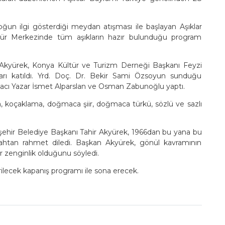
oğun ilgi gösterdiği meydan atışması ile başlayan Aşıklar
ür Merkezinde tüm aşıkların hazır bulunduğu program
Akyürek, Konya Kültür ve Turizm Derneği Başkanı Feyzi
kları katıldı. Yrd. Doç. Dr. Bekir Sami Özsoyun sunduğu
tırmacı Yazar İsmet Alparslan ve Osman Zabunoğlu yaptı.
ışma, koçaklama, doğmaca şiir, doğmaca türkü, sözlü ve sazlı
ehir Belediye Başkanı Tahir Akyürek, 1966dan bu yana bu
ahtan rahmet diledi. Başkan Akyürek, gönül kavramının
r zenginlik olduğunu söyledi.
ilecek kapanış programı ile sona erecek.