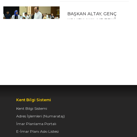
BAŞKAN ALTAY, GENÇ
KOMEK AKIL VE ZEKÂ
OYUNLARI’NIN FİNAL
TURUNDA
ÖĞRENCİLERİN
HEYECANINI PAYLAŞTI
06.08.2026 15:06
BAŞKAN ALTAY, KEÇİLİ
KANALI ISLAH
ÇALIŞMASI VE MURAT
KURUM CADDESİ’NDE
Kent Bilgi Sistemi
İNCELEMELERDE
Kent Bilgi Sistemi
BULUNDU
Adres İşlemleri (Numarataj)
İmar Planlama Portalı
06.08.2026 12:46
E-İmar Planı Askı Listesi