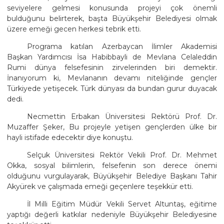
seviyelere gelmesi konusunda projeyi çok önemli
bulduğunu belirterek, başta Büyükşehir Belediyesi olmak
üzere emeği gecen herkesi tebrik etti.
Programa katılan Azerbaycan İlimler Akademisi
Başkan Yardımcısı İsa Habibbayli de Mevlana Celaleddin
Rumi dünya felsefesinin zirvelerinden biri demektir.
İnanıyorum ki, Mevlananın devamı niteliğinde gençler
Türkiyede yetişecek. Türk dünyası da bundan gurur duyacak
dedi.
Necmettin Erbakan Üniversitesi Rektörü Prof. Dr.
Muzaffer Şeker, Bu projeyle yetişen gençlerden ülke bir
hayli istifade edecektir diye konuştu.
Selçuk Üniversitesi Rektör Vekili Prof. Dr. Mehmet
Okka, sosyal bilimlerin, felsefenin son derece önemi
olduğunu vurgulayarak, Büyükşehir Belediye Başkanı Tahir
Akyürek ve çalışmada emeği geçenlere teşekkür etti.
İl Milli Eğitim Müdür Vekili Servet Altuntaş, eğitime
yaptığı değerli katkılar nedeniyle Büyükşehir Belediyesine