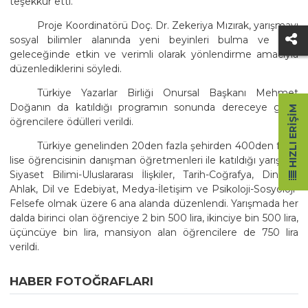
teşekkür etti.
Proje Koordinatörü Doç. Dr. Zekeriya Mızırak, yarışmayı
sosyal bilimler alanında yeni beyinleri bulma ve ülke
geleceğinde etkin ve verimli olarak yönlendirme amacıyla
düzenlediklerini söyledi.
Türkiye Yazarlar Birliği Onursal Başkanı Mehmet
Doğanın da katıldığı programın sonunda dereceye giren
HIZLI ERIŞIM
öğrencilere ödülleri verildi.
Türkiye genelinden 20den fazla şehirden 400den fazla
lise öğrencisinin danışman öğretmenleri ile katıldığı yarışma;
Siyaset Bilimi-Uluslararası İlişkiler, Tarih-Coğrafya, Din ve
Ahlak, Dil ve Edebiyat, Medya-İletişim ve Psikoloji-Sosyoloji-
Felsefe olmak üzere 6 ana alanda düzenlendi. Yarışmada her
dalda birinci olan öğrenciye 2 bin 500 lira, ikinciye bin 500 lira,
üçüncüye bin lira, mansiyon alan öğrencilere de 750 lira
verildi.
HABER FOTOĞRAFLARI