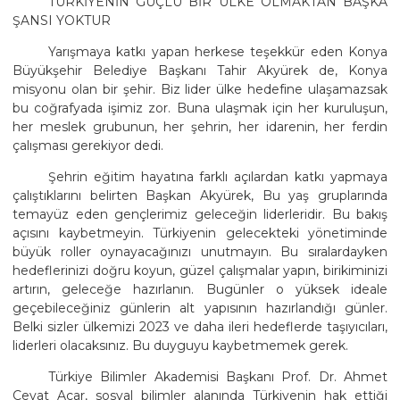
TÜRKİYENİN GÜÇLÜ BİR ÜLKE OLMAKTAN BAŞKA
ŞANSI YOKTUR
Yarışmaya katkı yapan herkese teşekkür eden Konya
Büyükşehir Belediye Başkanı Tahir Akyürek de, Konya
misyonu olan bir şehir. Biz lider ülke hedefine ulaşamazsak
bu coğrafyada işimiz zor. Buna ulaşmak için her kuruluşun,
her meslek grubunun, her şehrin, her idarenin, her ferdin
çalışması gerekiyor dedi.
Şehrin eğitim hayatına farklı açılardan katkı yapmaya
çalıştıklarını belirten Başkan Akyürek, Bu yaş gruplarında
temayüz eden gençlerimiz geleceğin liderleridir. Bu bakış
açısını kaybetmeyin. Türkiyenin gelecekteki yönetiminde
büyük roller oynayacağınızı unutmayın. Bu sıralardayken
hedeflerinizi doğru koyun, güzel çalışmalar yapın, birikiminizi
artırın, geleceğe hazırlanın. Bugünler o yüksek ideale
geçebileceğiniz günlerin alt yapısının hazırlandığı günler.
Belki sizler ülkemizi 2023 ve daha ileri hedeflerde taşıyıcıları,
liderleri olacaksınız. Bu duyguyu kaybetmemek gerek.
Türkiye Bilimler Akademisi Başkanı Prof. Dr. Ahmet
Cevat Acar, sosyal bilimler alanında Türkiyenin hak ettiği