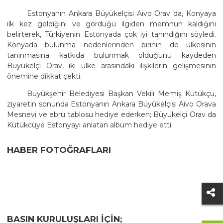
Estonyanın Ankara Büyükelçisi Aivo Orav da, Konyaya
ilk kez geldiğini ve gördüğü ilgiden memnun kaldığını
belirterek, Türkiyenin Estonyada çok iyi tanındığını söyledi.
Konyada bulunma nedenlerinden birinin de ülkesinin
tanınmasına katkıda bulunmak olduğunu kaydeden
Büyükelçi Orav, iki ülke arasındaki ilişkilerin gelişmesinin
önemine dikkat çekti.
Büyükşehir Belediyesi Başkan Vekili Memiş Kütükçü,
ziyaretin sonunda Estonyanın Ankara Büyükelçisi Aivo Orava
Mesnevi ve ebru tablosu hediye ederken; Büyükelçi Orav da
Kütükcüye Estonyayı anlatan albüm hediye etti.
HABER FOTOĞRAFLARI
BASIN KURULUŞLARI IÇIN;