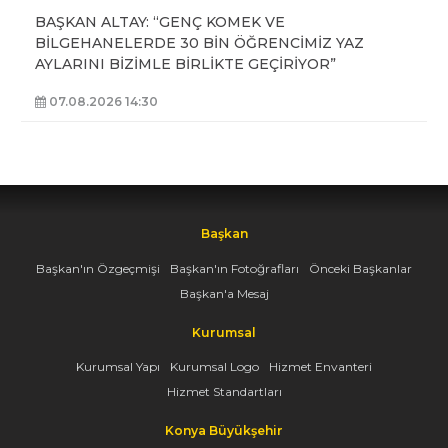
BAŞKAN ALTAY: “GENÇ KOMEK VE
BİLGEHANELERDE 30 BİN ÖĞRENCİMİZ YAZ
AYLARINI BİZİMLE BİRLİKTE GEÇİRİYOR”
07.08.2026 14:30
Başkan
Başkan'ın Özgeçmişi
Başkan'ın Fotoğrafları
Önceki Başkanlar
Başkan'a Mesaj
Kurumsal
Kurumsal Yapı
Kurumsal Logo
Hizmet Envanteri
Hizmet Standartları
Konya Büyükşehir