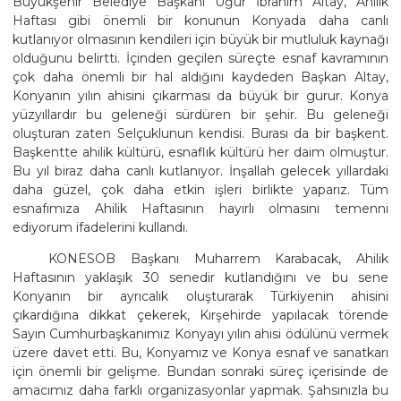
Büyükşehir Belediye Başkanı Uğur İbrahim Altay, Ahilik
Haftası gibi önemli bir konunun Konyada daha canlı
kutlanıyor olmasının kendileri için büyük bir mutluluk kaynağı
olduğunu belirtti. İçinden geçilen süreçte esnaf kavramının
çok daha önemli bir hal aldığını kaydeden Başkan Altay,
Konyanın yılın ahisini çıkarması da büyük bir gurur. Konya
yüzyıllardır bu geleneği sürdüren bir şehir. Bu geleneği
oluşturan zaten Selçuklunun kendisi. Burası da bir başkent.
Başkentte ahilik kültürü, esnaflık kültürü her daim olmuştur.
Bu yıl biraz daha canlı kutlanıyor. İnşallah gelecek yıllardaki
daha güzel, çok daha etkin işleri birlikte yaparız. Tüm
esnafımıza Ahilik Haftasının hayırlı olmasını temenni
ediyorum ifadelerini kullandı.
KONESOB Başkanı Muharrem Karabacak, Ahilik
Haftasının yaklaşık 30 senedir kutlandığını ve bu sene
Konyanın bir ayrıcalık oluşturarak Türkiyenin ahisini
çıkardığına dikkat çekerek, Kırşehirde yapılacak törende
Sayın Cumhurbaşkanımız Konyayı yılın ahisi ödülünü vermek
üzere davet etti. Bu, Konyamız ve Konya esnaf ve sanatkarı
için önemli bir gelişme. Bundan sonraki süreç içerisinde de
amacımız daha farklı organizasyonlar yapmak. Şahsınızla bu