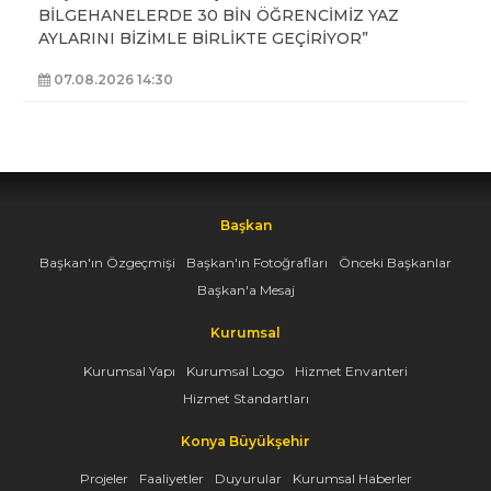
BİLGEHANELERDE 30 BİN ÖĞRENCİMİZ YAZ
AYLARINI BİZİMLE BİRLİKTE GEÇİRİYOR”
07.08.2026 14:30
Başkan
Başkan'ın Özgeçmişi
Başkan'ın Fotoğrafları
Önceki Başkanlar
Başkan'a Mesaj
Kurumsal
Kurumsal Yapı
Kurumsal Logo
Hizmet Envanteri
Hizmet Standartları
Konya Büyükşehir
Projeler
Faaliyetler
Duyurular
Kurumsal Haberler