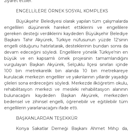
ziyaret ettiler.
ENGELLİLERE ÖRNEK SOSYAL KOMPLEKS
Büyükşehir Belediyesi olarak yapılan tüm çalışmalarda
engellileri düşünerek hareket ettiklerini ve engellilere
gereken desteği verdiklerini kaydeden Büyükşehir Belediye
Başkanı Tahir Akyürek, Türkiye nüfusunun yüzde 12'sinin
engelli olduğunu hatırlatarak, desteklerinin bundan sonra da
devam edeceğini söyledi. Engellilere yönelik Türkiye'nin en
büyük ve en kapsamlı örnek projesinin tamamlandığını
vurgulayan Başkan Akyürek, Selçuklu İlçesi sınırları içinde
100 bin metrekarelik bin alanda 10 bin metrekareye
kurulacak merkezin engelliler ve yakınlarının yıllardır yaşadığı
çileleri sona erdireceğini söyledi. Merkezde ilköğretim okulu,
rehabilitasyon merkezi ve mesleki rehabilitasyon alanının
bulunacağını kaydeden Başkan Akyürek, merkezden
bedensel ve zihinsel engelli, öğrenebilir ve eğitilebilir tüm
engellilerin yararlanacağını ifade etti.
BAŞKANLARDAN TEŞEKKÜR
Konya Sakatlar Derneği Başkanı Ahmet Mıhçı da,