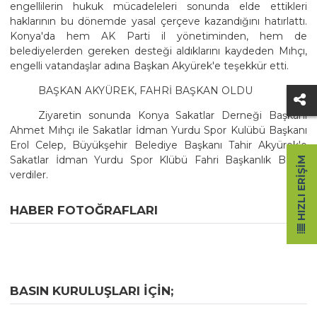
engellilerin hukuk mücadeleleri sonunda elde ettikleri
haklarının bu dönemde yasal çerçeve kazandığını hatırlattı.
Konya'da hem AK Parti il yönetiminden, hem de
belediyelerden gereken desteği aldıklarını kaydeden Mıhçı,
engelli vatandaşlar adına Başkan Akyürek'e teşekkür etti.
BAŞKAN AKYÜREK, FAHRİ BAŞKAN OLDU
Ziyaretin sonunda Konya Sakatlar Derneği Başkanı
Ahmet Mıhçı ile Sakatlar İdman Yurdu Spor Kulübü Başkanı
Erol Celep, Büyükşehir Belediye Başkanı Tahir Akyürek'e
Sakatlar İdman Yurdu Spor Klübü Fahri Başkanlık Beratı
HIZLI ERIŞIM
verdiler.
HABER FOTOĞRAFLARI
BASIN KURULUŞLARI IÇIN;