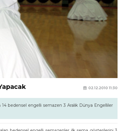
 Yapacak
02.12.2010 11:30
14 bedensel engelli semazen 3 Aralık Dünya Engelliler
an bedensel engelli semazenler ilk sema gösterilerini 3