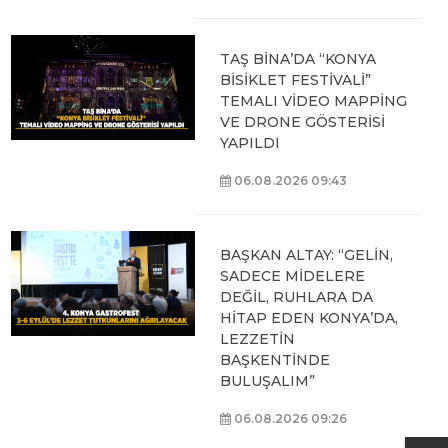
TAŞ BİNA’DA “KONYA
BİSİKLET FESTİVALİ”
TEMALI VİDEO MAPPİNG
VE DRONE GÖSTERİSİ
YAPILDI
06.08.2026 09:43
BAŞKAN ALTAY: “GELİN,
SADECE MİDELERE
DEĞİL, RUHLARA DA
HİTAP EDEN KONYA’DA,
LEZZETİN
BAŞKENTİNDE
BULUŞALIM”
06.08.2026 09:26