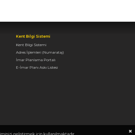
BAŞKAN ALTAY TÜM
KONYALILARI BİSİKLET
FESTİVALİ’NE DAVET
ETTİ
04.08.2026 11:16
Kent Bilgi Sistemi
Kent Bilgi Sistemi
Adres İşlemleri (Numarataj)
BAŞKAN ALTAY:
İmar Planlama Portalı
“KONYA'YI TERCİH
E-İmar Planı Askı Listesi
EDECEK GENÇLERİMİZİ
HEM KALİTELİ BİR
EĞİTİM HEM DE
UNUTAMAYACAKLARI
BİR ÜNİVERSİTE HAYATI
BEKLİYOR”
04.08.2026 10:10
AVRUPA BİSİKLET
minizi geliştirmek için kullanılmaktadır.