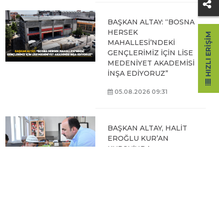
BAŞKAN ALTAY: “BOSNA
HERSEK
HIZLI ERIŞIM
MAHALLESİ’NDEKİ
GENÇLERİMİZ İÇİN LİSE
MEDENİYET AKADEMİSİ
İNŞA EDİYORUZ”
05.08.2026 09:31
BAŞKAN ALTAY, HALİT
EROĞLU KUR’AN
KURSU’NDA
ÖĞRENCİLERLE BİR
ARAYA GELDİ
04.08.2026 12:07