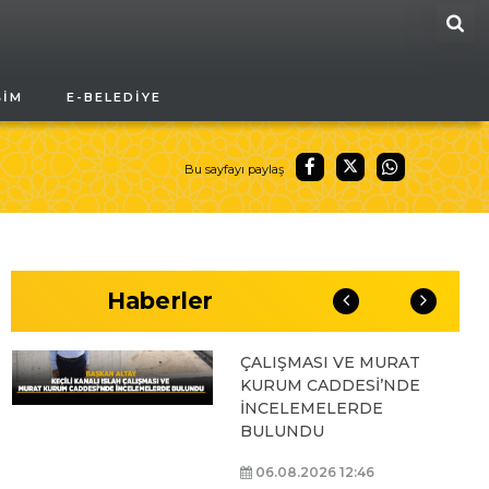
ARA
BAŞKAN ALTAY, GENÇ
ŞIM
E-BELEDIYE
KOMEK AKIL VE ZEKÂ
OYUNLARI’NIN FİNAL
TURUNDA
ÖĞRENCİLERİN
Bu sayfayı paylaş
HEYECANINI PAYLAŞTI
06.08.2026 15:06
Haberler
BAŞKAN ALTAY, KEÇİLİ
KANALI ISLAH
ÇALIŞMASI VE MURAT
KURUM CADDESİ’NDE
İNCELEMELERDE
BULUNDU
06.08.2026 12:46