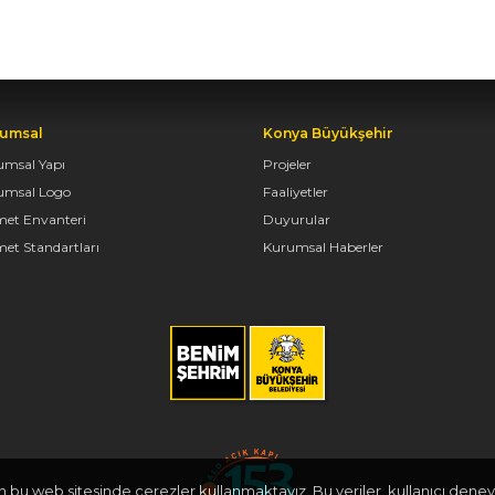
umsal
Konya Büyükşehir
umsal Yapı
Projeler
umsal Logo
Faaliyetler
met Envanteri
Duyurular
et Standartları
Kurumsal Haberler
in bu web sitesinde çerezler kullanmaktayız. Bu veriler, kullanıcı deneyi