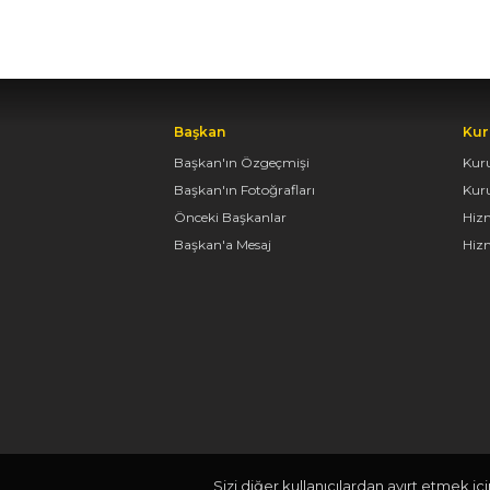
Başkan
Kur
Başkan'ın Özgeçmişi
Kur
Başkan'ın Fotoğrafları
Kur
Önceki Başkanlar
Hiz
Başkan'a Mesaj
Hizm
Sizi diğer kullanıcılardan ayırt etmek iç