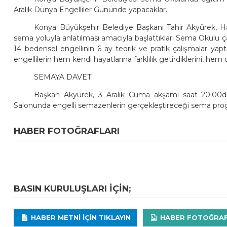
Aralık Dünya Engelliler Gününde yapacaklar.
Konya Büyükşehir Belediye Başkanı Tahir Akyürek, Ha
sema yoluyla anlatılması amacıyla başlattıkları Sema Okulu ça
14 bedensel engellinin 6 ay teorik ve pratik çalışmalar ya
engellilerin hem kendi hayatlarına farklılık getirdiklerini, hem 
SEMAYA DAVET
Başkan Akyürek, 3 Aralık Cuma akşamı saat 20.00
Salonunda engelli semazenlerin gerçekleştireceği sema prog
HABER FOTOĞRAFLARI
BASIN KURULUŞLARI IÇIN;
HABER METNI IÇIN TIKLAYIN
HABER FOTOĞRAFLA