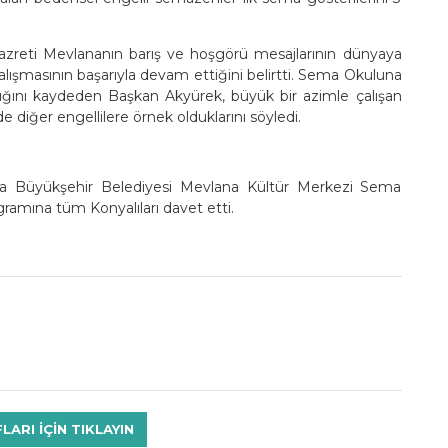
zreti Mevlananın barış ve hoşgörü mesajlarının dünyaya
lışmasının başarıyla devam ettiğini belirtti. Sema Okuluna
ptığını kaydeden Başkan Akyürek, büyük bir azimle çalışan
de diğer engellilere örnek olduklarını söyledi.
da Büyükşehir Belediyesi Mevlana Kültür Merkezi Sema
ramına tüm Konyalıları davet etti.
RI IÇIN TIKLAYIN