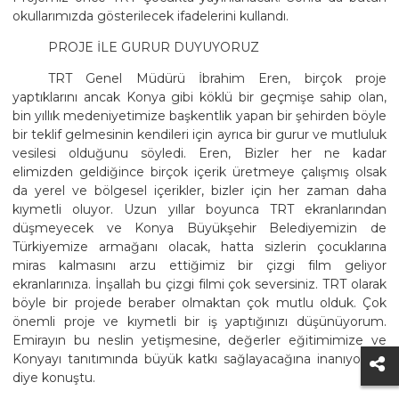
okullarımızda gösterilecek ifadelerini kullandı.
PROJE İLE GURUR DUYUYORUZ
TRT Genel Müdürü İbrahim Eren, birçok proje
yaptıklarını ancak Konya gibi köklü bir geçmişe sahip olan,
bin yıllık medeniyetimize başkentlik yapan bir şehirden böyle
bir teklif gelmesinin kendileri için ayrıca bir gurur ve mutluluk
vesilesi olduğunu söyledi. Eren, Bizler her ne kadar
elimizden geldiğince birçok içerik üretmeye çalışmış olsak
da yerel ve bölgesel içerikler, bizler için her zaman daha
kıymetli oluyor. Uzun yıllar boyunca TRT ekranlarından
düşmeyecek ve Konya Büyükşehir Belediyemizin de
Türkiyemize armağanı olacak, hatta sizlerin çocuklarına
miras kalmasını arzu ettiğimiz bir çizgi film geliyor
ekranlarınıza. İnşallah bu çizgi filmi çok seversiniz. TRT olarak
böyle bir projede beraber olmaktan çok mutlu olduk. Çok
önemli proje ve kıymetli bir iş yaptığınızı düşünüyorum.
Emirayın bu neslin yetişmesine, değerler eğitimimize ve
Konyayı tanıtımında büyük katkı sağlayacağına inanıyorum
diye konuştu.