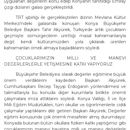
uygulanan değerlerin konu edilip Konyanın tanıtıldığı Emiray
çizgi dizisinin galası gerçekleştirildi.
TRT işbirliği ile gerçekleştirilen dizinin Mevlana Kültür
Merkezi'ndeki galasında konuşan Konya Büyükşehir
Belediye Başkanı Tahir Akyürek, Türkiyede artık çocukların
geçmişte sömürgecilerin ürettiği masal kahramanlarıyla
değil; kendi kültürümüzden yola çıkılarak üretilen
kahramanları örnek almaya başladıklarını söyledi.
ÇOCUKLARIMIZIN MİLLİ VE MANEVİ
DEĞERLERLERLE YETİŞMESİNE KATKI YAPIYORUZ
Büyükşehir Belediyesi olarak değerler eğitimine büyük
önem verdiklerini kaydeden Başkan Akyürek,
Cumhurbaşkanı Recep Tayyip Erdoğanın yönlendirmesi ve
talimatlarıyla bu konuda diğer kurumlarla birlikte önemli
çalışmalara imza attıklarını söyledi. Konya Valiliği, İl ve İlçe
Milli Eğitim Müdürlükleri, tüm okullar ve öğretmenlerle ciddi
çalışmalar yaptıklarını dile getiren Başkan Akyürek, Değerler
eğitimi konusunda çok önemli mesafeler almış durumdayız.
Konyada bulunan bütün okullara fiziken katkı yaptığımız gibi
çocuklarımızın manevi hayatına milli ve manevi değerlerle