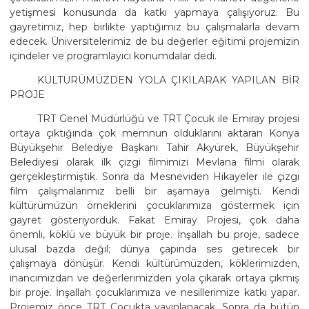
yetişmesi konusunda da katkı yapmaya çalışıyoruz. Bu
gayretimiz, hep birlikte yaptığımız bu çalışmalarla devam
edecek. Üniversitelerimiz de bu değerler eğitimi projemizin
içindeler ve programlayıcı konumdalar dedi.
KÜLTÜRÜMÜZDEN YOLA ÇIKILARAK YAPILAN BİR
PROJE
TRT Genel Müdürlüğü ve TRT Çocuk ile Emiray projesi
ortaya çıktığında çok memnun olduklarını aktaran Konya
Büyükşehir Belediye Başkanı Tahir Akyürek, Büyükşehir
Belediyesi olarak ilk çizgi filmimizi Mevlana filmi olarak
gerçekleştirmiştik. Sonra da Mesneviden Hikayeler ile çizgi
film çalışmalarımız belli bir aşamaya gelmişti. Kendi
kültürümüzün örneklerini çocuklarımıza göstermek için
gayret gösteriyorduk. Fakat Emiray Projesi, çok daha
önemli, köklü ve büyük bir proje. İnşallah bu proje, sadece
ulusal bazda değil; dünya çapında ses getirecek bir
çalışmaya dönüşür. Kendi kültürümüzden, köklerimizden,
inancımızdan ve değerlerimizden yola çıkarak ortaya çıkmış
bir proje. İnşallah çocuklarımıza ve nesillerimize katkı yapar.
Projemiz önce TRT Çocukta yayınlanacak. Sonra da bütün