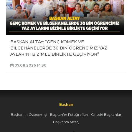
BAŞKAN ALTAY: “GENÇ KOMEK VE
BİLGEHANELERDE 30 BİN ÖĞRENCİMİZ YAZ
AYLARINI BİZİMLE BİRLİKTE GEÇİRİYOR”
07.08.2026 14:30
Başkan
Başkan'ın Özgeçmişi
Başkan'ın Fotoğrafları
Önceki Başkanlar
Başkan'a Mesaj