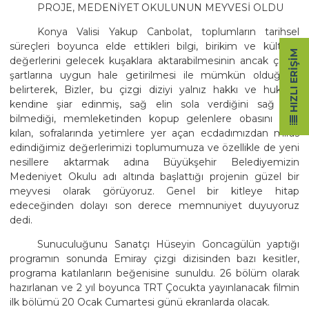
PROJE, MEDENİYET OKULUNUN MEYVESİ OLDU
Konya Valisi Yakup Canbolat, toplumların tarihsel
süreçleri boyunca elde ettikleri bilgi, birikim ve kültürel
HIZLI ERIŞIM
değerlerini gelecek kuşaklara aktarabilmesinin ancak çağın
şartlarına uygun hale getirilmesi ile mümkün olduğunu
belirterek, Bizler, bu çizgi diziyi yalnız hakkı ve hukuku
kendine şiar edinmiş, sağ elin sola verdiğini sağ elin
bilmediği, memleketinden kopup gelenlere obasını yurt
kılan, sofralarında yetimlere yer açan ecdadımızdan miras
edindiğimiz değerlerimizi toplumumuza ve özellikle de yeni
nesillere aktarmak adına Büyükşehir Belediyemizin
Medeniyet Okulu adı altında başlattığı projenin güzel bir
meyvesi olarak görüyoruz. Genel bir kitleye hitap
edeceğinden dolayı son derece memnuniyet duyuyoruz
dedi.
Sunuculuğunu Sanatçı Hüseyin Goncagülün yaptığı
programın sonunda Emiray çizgi dizisinden bazı kesitler,
programa katılanların beğenisine sunuldu. 26 bölüm olarak
hazırlanan ve 2 yıl boyunca TRT Çocukta yayınlanacak filmin
ilk bölümü 20 Ocak Cumartesi günü ekranlarda olacak.