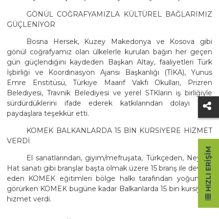
GÖNÜL COĞRAFYAMIZLA KÜLTÜREL BAĞLARIMIZ
GÜÇLENİYOR
Bosna Hersek, Kuzey Makedonya ve Kosova gibi
gönül coğrafyamız olan ülkelerle kurulan bağın her geçen
gün güçlendiğini kaydeden Başkan Altay, faaliyetleri Türk
İşbirliği ve Koordinasyon Ajansı Başkanlığı (TİKA), Yunus
Emre Enstitüsü, Türkiye Maarif Vakfı Okulları, Prizren
Belediyesi, Travnik Belediyesi ve yerel STKların iş birliğiyle
sürdürdüklerini ifade ederek katkılarından dolayı tüm
paydaşlara teşekkür etti.
KOMEK BALKANLARDA 15 BİN KURSİYERE HİZMET
VERDİ
HIZLI ERIŞIM
El sanatlarından, giyim/mefruşata, Türkçeden, Ney ve
Hat sanatı gibi branşlar başta olmak üzere 15 branş ile devam
eden KOMEK eğitimleri bölge halkı tarafından yoğun ilgi
görürken KOMEK bugüne kadar Balkanlarda 15 bin kursiyere
hizmet verdi.