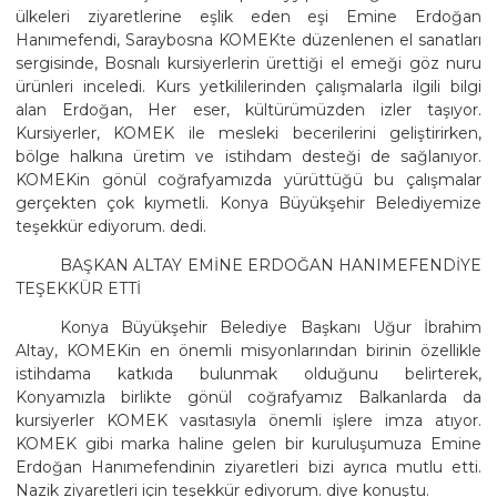
ülkeleri ziyaretlerine eşlik eden eşi Emine Erdoğan
Hanımefendi, Saraybosna KOMEKte düzenlenen el sanatları
sergisinde, Bosnalı kursiyerlerin ürettiği el emeği göz nuru
ürünleri inceledi. Kurs yetkililerinden çalışmalarla ilgili bilgi
alan Erdoğan, Her eser, kültürümüzden izler taşıyor.
Kursiyerler, KOMEK ile mesleki becerilerini geliştirirken,
bölge halkına üretim ve istihdam desteği de sağlanıyor.
KOMEKin gönül coğrafyamızda yürüttüğü bu çalışmalar
gerçekten çok kıymetli. Konya Büyükşehir Belediyemize
teşekkür ediyorum. dedi.
BAŞKAN ALTAY EMİNE ERDOĞAN HANIMEFENDİYE
TEŞEKKÜR ETTİ
Konya Büyükşehir Belediye Başkanı Uğur İbrahim
Altay, KOMEKin en önemli misyonlarından birinin özellikle
istihdama katkıda bulunmak olduğunu belirterek,
Konyamızla birlikte gönül coğrafyamız Balkanlarda da
kursiyerler KOMEK vasıtasıyla önemli işlere imza atıyor.
KOMEK gibi marka haline gelen bir kuruluşumuza Emine
Erdoğan Hanımefendinin ziyaretleri bizi ayrıca mutlu etti.
Nazik ziyaretleri için teşekkür ediyorum. diye konuştu.