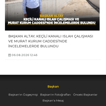
BAŞKAN ALTAY, KEÇİLİ KANALI ISLAH ÇALIŞMASI
VE MURAT KURUM CADDESİ’NDE
İNCELEMELERDE BULUNDU
06.08.2026 12:46
Başkan
Başkan'ın Özgeçmişi
Başkan'ın Fotoğrafları
Önceki Başkanlar
Başkan'a Mesaj