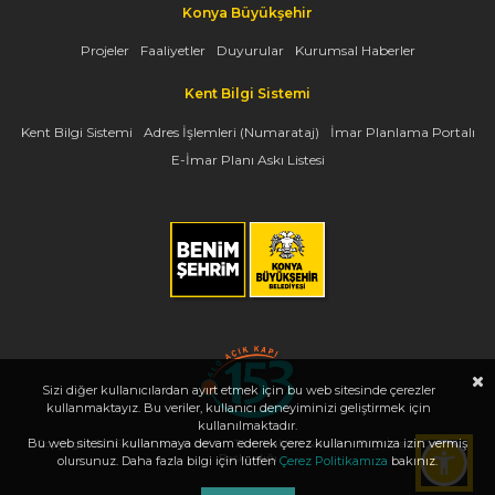
Konya Büyükşehir
Projeler
Faaliyetler
Duyurular
Kurumsal Haberler
Kent Bilgi Sistemi
Kent Bilgi Sistemi
Adres İşlemleri (Numarataj)
İmar Planlama Portalı
E-İmar Planı Askı Listesi
Sizi diğer kullanıcılardan ayırt etmek için bu web sitesinde çerezler
kullanmaktayız. Bu veriler, kullanıcı deneyiminizi geliştirmek için
kullanılmaktadır.
Bu web sitesini kullanmaya devam ederek çerez kullanımımıza izin vermiş
Copyright 2026, www.konya.bel.tr - Tüm Hakları Saklıdır - Bilgi İşlem Dairesi
Başkanlığı
olursunuz. Daha fazla bilgi için lütfen
Çerez Politikamıza
bakınız.