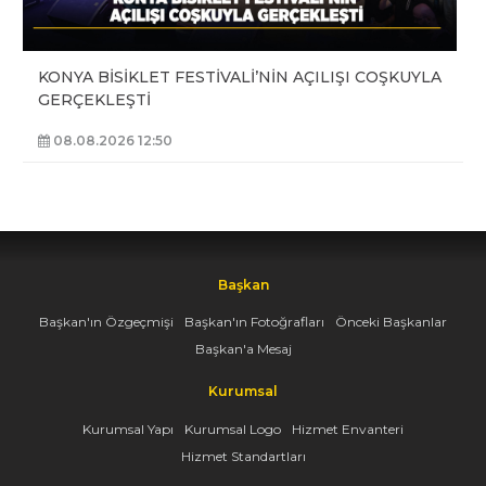
KONYA BİSİKLET FESTİVALİ’NİN AÇILIŞI COŞKUYLA
GERÇEKLEŞTİ
08.08.2026 12:50
Başkan
Başkan'ın Özgeçmişi
Başkan'ın Fotoğrafları
Önceki Başkanlar
Başkan'a Mesaj
Kurumsal
Kurumsal Yapı
Kurumsal Logo
Hizmet Envanteri
Hizmet Standartları